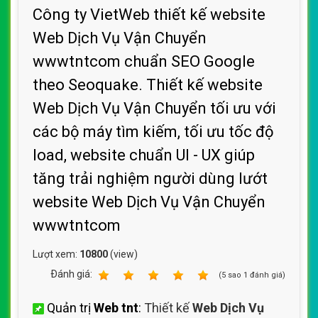
Công ty VietWeb thiết kế website
Web Dịch Vụ Vận Chuyển
wwwtntcom chuẩn SEO Google
theo Seoquake. Thiết kế website
Web Dịch Vụ Vận Chuyển tối ưu với
các bộ máy tìm kiếm, tối ưu tốc độ
load, website chuẩn UI - UX giúp
tăng trải nghiệm người dùng lướt
website Web Dịch Vụ Vận Chuyển
wwwtntcom
Lượt xem:
10800
(view)
Ðánh giá:
1
2
3
4
5
(
5
sao
1
đánh giá)
Quản trị
Web tnt
:
Thiết kế
Web Dịch Vụ