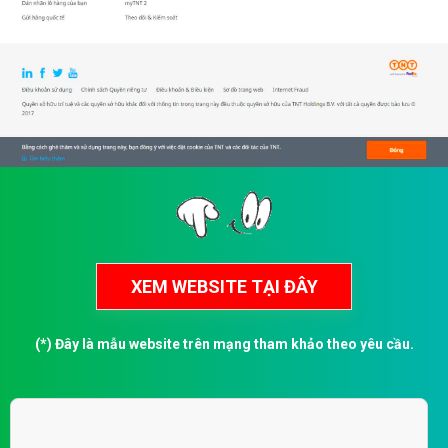
(*) Đây là mẫu website trên mạng tham khảo theo yêu cầu.