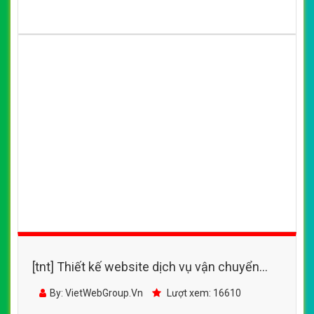
[tnt] Thiết kế website dịch vụ vận chuyển
chuyên tuyến, vận tải đường dài, vận tải quốc
By: VietWebGroup.Vn
Lượt xem: 16610
tế