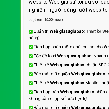
website Web gia sư tối ưu với các
nghiệm người dùng lướt website
Lượt xem:
6200
(view)
Quản trị
Web giasugiabao
:
Thiết kế
Web
hàng)
Tích hợp phần mềm chát online cho
We
Tốc độ load
Web giasugiabao
: Nhanh 
Thiết kế
Web giasugiabao
chuẩn SEO 
Bảo mật mã nguồn
Web giasugiabao
c
Thiết kế
Web giasugiabao
Mobile chuẩ
Tích hợp trên
Web giasugiabao
phần gọ
không cần nhập số cực tiện lợi
Bảo mật mã nguồn
Web giasugiabao
c