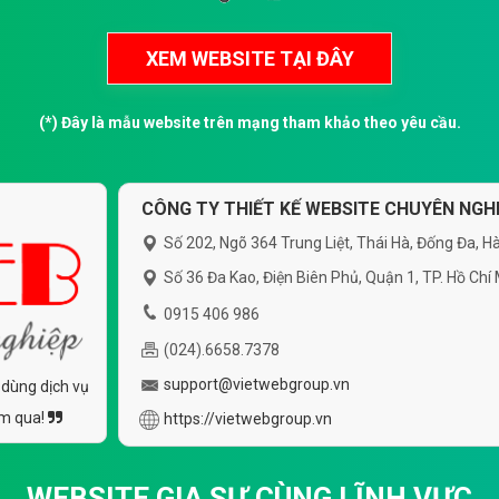
(*) Đây là mẫu website trên mạng tham khảo theo yêu cầu.
CÔNG TY THIẾT KẾ WEBSITE CHUYÊN NGHI
Số 202, Ngõ 364 Trung Liệt, Thái Hà, Đống Đa, Hà
Số 36 Đa Kao, Điện Biên Phủ, Quận 1, TP. Hồ Chí
0915 406 986
(024).6658.7378
support@vietwebgroup.vn
 dùng dịch vụ
ăm qua!
https://vietwebgroup.vn
WEBSITE GIA SƯ CÙNG LĨNH VỰC