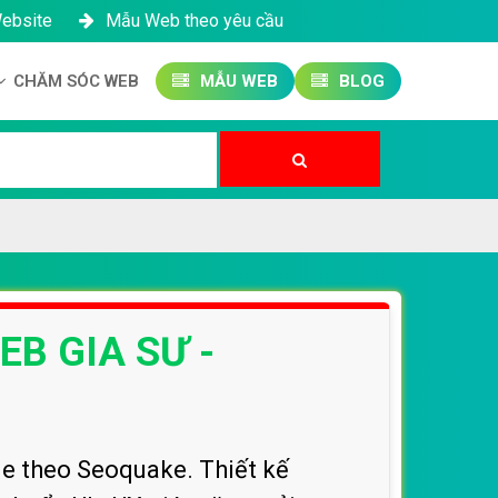
Website
Mẫu Web theo yêu cầu
CHĂM SÓC WEB
MẪU WEB
BLOG
Công ty SEO Website
Quản trị Website
Quản trị Fanpage
EB GIA SƯ -
e theo Seoquake. Thiết kế