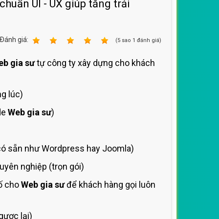
chuẩn UI - UX giúp tăng trải
Ðánh giá:
1
2
3
4
5
(
5
sao
1
đánh giá)
b gia sư
tự công ty xây dựng cho khách
g lúc)
de
Web gia sư
)
ó sẵn như Wordpress hay Joomla)
yên nghiệp (trọn gói)
số cho
Web gia sư
để khách hàng gọi luôn
ược lại)