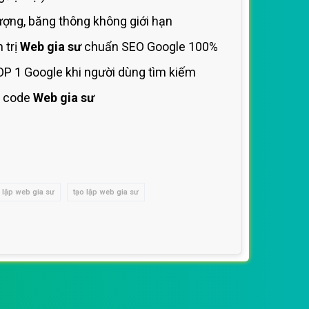
ợng, băng thông không giới hạn
 trị
Web gia sư
chuẩn SEO Google 100%
OP 1 Google khi người dùng tìm kiếm
 code
Web gia sư
lập web gia sư
tạo lập web gia sư