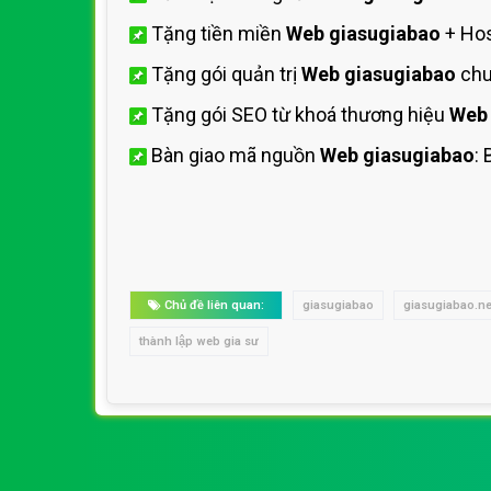
Tặng tiền miền
Web giasugiabao
+ Ho
Tặng gói quản trị
Web giasugiabao
chu
Tặng gói SEO từ khoá thương hiệu
Web 
Bàn giao mã nguồn
Web giasugiabao
:
Chủ đề liên quan:
giasugiabao
giasugiabao.ne
thành lập web gia sư