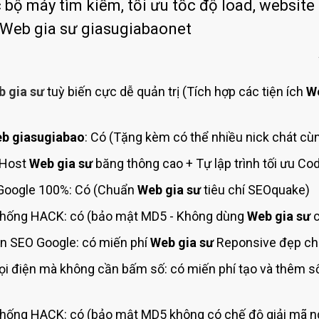
Bảng giá quảng cáo Google
 bộ máy tìm kiếm, tối ưu tốc độ load, website 
 Web gia sư giasugiabaonet
Bảng giá quảng cáo Facebook
Bảng giá quảng cáo Banner
Bảng giá quản trị Website
 gia sư
tuỳ biến cực dễ quản trị (Tích hợp các tiện ích
We
Bảng giá quản trị Fanpage Facebook
Bảng giá SEO Website
b giasugiabao
: Có (Tặng kèm có thể nhiều nick chát cùn
(Host
Web gia sư
băng thông cao + Tự lập trình tối ưu Co
Google 100%: Có (Chuẩn
Web gia sư
tiêu chí SEOquake)
hống HACK: có (bảo mật MD5 - Không dùng
Web gia sư
c
n SEO Google: có miến phí
Web gia sư
Reponsive đẹp chu
i điện mà không cần bấm số: có miến phí tạo và thêm 
hống HACK: có (bảo mật MD5 không có chế độ giải mã ng