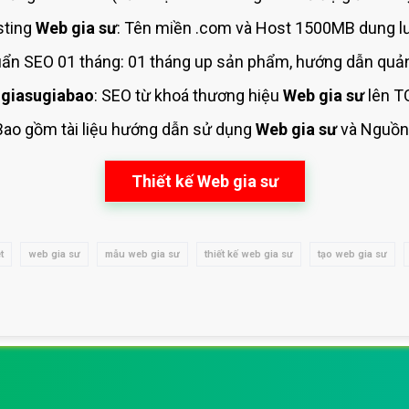
sting
Web gia sư
: Tên miền .com và Host 1500MB dung lư
ẩn SEO 01 tháng: 01 tháng up sản phẩm, hướng dẫn quản
giasugiabao
: SEO từ khoá thương hiệu
Web gia sư
lên T
 Bao gồm tài liệu hướng dẫn sử dụng
Web gia sư
và Nguồn
Thiết kế Web gia sư
t
web gia sư
mẫu web gia sư
thiết kế web gia sư
tạo web gia sư