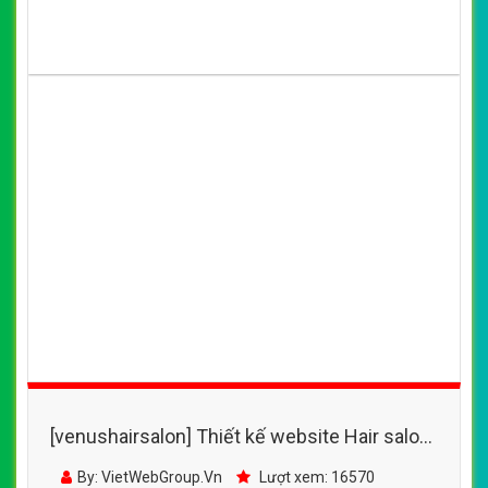
[venushairsalon] Thiết kế website Hair salon
Thúy Hằng đẹp, chuyên nghiệp chuẩn SEO
By: VietWebGroup.Vn
Lượt xem: 16570