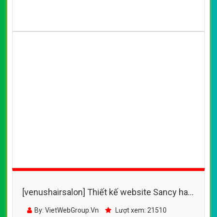
[venushairsalon] Thiết kế website Sancy hair
salon đẹp, chuyên nghiệp chuẩn SEO
By: VietWebGroup.Vn
Lượt xem: 21510