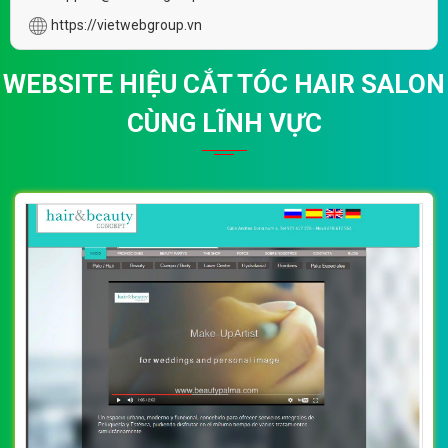
https://vietwebgroup.vn
WEBSITE HIỆU CẮT TÓC HAIR SALON
CÙNG LĨNH VỰC