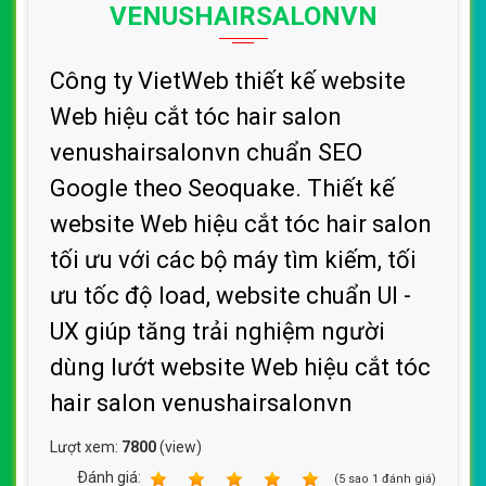
VENUSHAIRSALONVN
Công ty VietWeb thiết kế website
Web hiệu cắt tóc hair salon
venushairsalonvn chuẩn SEO
Google theo Seoquake. Thiết kế
website Web hiệu cắt tóc hair salon
tối ưu với các bộ máy tìm kiếm, tối
ưu tốc độ load, website chuẩn UI -
UX giúp tăng trải nghiệm người
dùng lướt website Web hiệu cắt tóc
hair salon venushairsalonvn
Lượt xem:
7800
(view)
Ðánh giá:
1
2
3
4
5
(
5
sao
1
đánh giá)