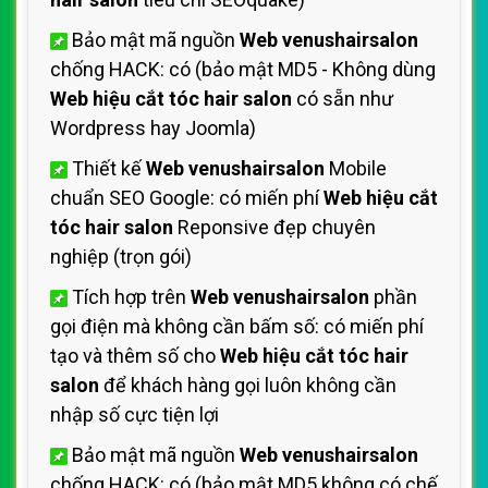
Bảo mật mã nguồn
Web venushairsalon
chống HACK: có (bảo mật MD5 - Không dùng
Web hiệu cắt tóc hair salon
có sẵn như
Wordpress hay Joomla)
Thiết kế
Web venushairsalon
Mobile
chuẩn SEO Google: có miến phí
Web hiệu cắt
tóc hair salon
Reponsive đẹp chuyên
nghiệp (trọn gói)
Tích hợp trên
Web venushairsalon
phần
gọi điện mà không cần bấm số: có miến phí
tạo và thêm số cho
Web hiệu cắt tóc hair
salon
để khách hàng gọi luôn không cần
nhập số cực tiện lợi
Bảo mật mã nguồn
Web venushairsalon
chống HACK: có (bảo mật MD5 không có chế