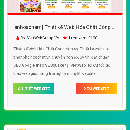
[anhoachem] Thiết kế Web Hóa Chất Công
Nghiệp - phanphoihoachat.vn
By: VietWebGroup.Vn
Lượt xem: 9100
Thiết kế Web Hóa Chất Công Nghiệp. Thiết kế website
phanphoihoachat.vn chuyên nghiệp, uy tín, đạt chuẩn
SEO Google theo SEOquake tại VietWeb, tối ưu tốc độ
load web giúp tăng trải nghiệm duyệt website
phanphoihoachat.vn chuẩn SEO theo công cụ tìm kiếm.
CHI TIẾT WEBSITE
XEM WEBSITE