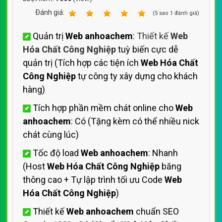
Ðánh giá:
1
2
3
4
5
(
5
sao
1
đánh giá)
Quản trị
Web anhoachem
:
Thiết kế
Web
Hóa Chất Công Nghiệp
tuỳ biến cực dễ
quản trị (Tích hợp các tiện ích
Web Hóa Chất
Công Nghiệp
tự công ty xây dựng cho khách
hàng)
Tích hợp phần mềm chát online cho
Web
anhoachem
: Có (Tặng kèm có thể nhiều nick
chát cùng lúc)
Tốc độ load
Web anhoachem
: Nhanh
(Host
Web Hóa Chất Công Nghiệp
băng
thông cao + Tự lập trình tối ưu Code
Web
Hóa Chất Công Nghiệp
)
Thiết kế
Web anhoachem
chuẩn SEO