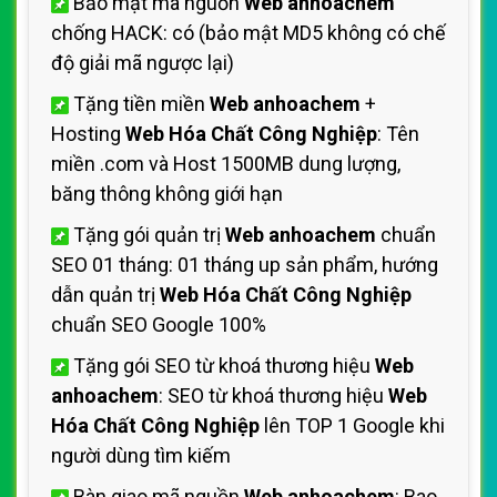
Bảo mật mã nguồn
Web anhoachem
chống HACK: có (bảo mật MD5 không có chế
độ giải mã ngược lại)
Tặng tiền miền
Web anhoachem
+
Hosting
Web Hóa Chất Công Nghiệp
: Tên
miền .com và Host 1500MB dung lượng,
băng thông không giới hạn
Tặng gói quản trị
Web anhoachem
chuẩn
SEO 01 tháng: 01 tháng up sản phẩm, hướng
dẫn quản trị
Web Hóa Chất Công Nghiệp
chuẩn SEO Google 100%
Tặng gói SEO từ khoá thương hiệu
Web
anhoachem
: SEO từ khoá thương hiệu
Web
Hóa Chất Công Nghiệp
lên TOP 1 Google khi
người dùng tìm kiếm
Bàn giao mã nguồn
Web anhoachem
: Bao