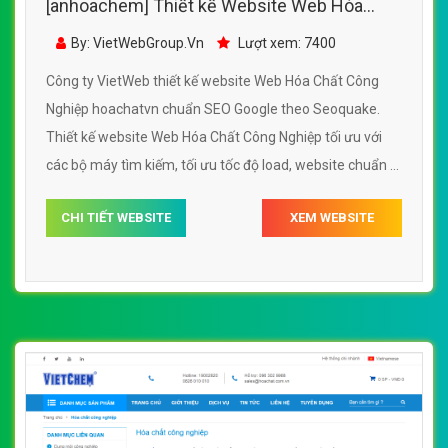
[anhoachem] Thiết kế Website Web Hóa
Chất Công Nghiệp - hoachatvn
By: VietWebGroup.Vn
Lượt xem: 7400
Công ty VietWeb thiết kế website Web Hóa Chất Công
Nghiệp hoachatvn chuẩn SEO Google theo Seoquake.
Thiết kế website Web Hóa Chất Công Nghiệp tối ưu với
các bộ máy tìm kiếm, tối ưu tốc độ load, website chuẩn UI
- UX giúp tăng trải nghiệm người dùng lướt website Web
CHI TIẾT WEBSITE
XEM WEBSITE
Hóa Chất Công Nghiệp hoachatvn