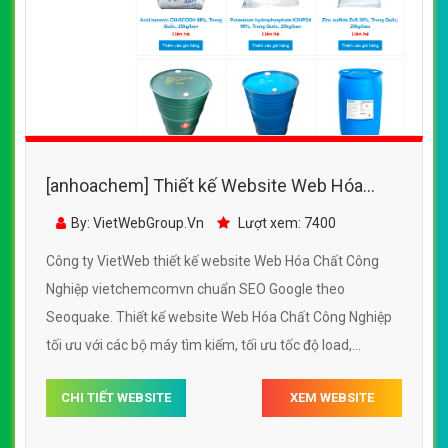
[anhoachem] Thiết kế Website Web Hóa
Chất Công Nghiệp - vietchemcomvn
By: VietWebGroup.Vn
Lượt xem: 7400
Công ty VietWeb thiết kế website Web Hóa Chất Công
Nghiệp vietchemcomvn chuẩn SEO Google theo
Seoquake. Thiết kế website Web Hóa Chất Công Nghiệp
tối ưu với các bộ máy tìm kiếm, tối ưu tốc độ load,
website chuẩn UI - UX giúp tăng trải nghiệm người dùng
CHI TIẾT WEBSITE
XEM WEBSITE
lướt website Web Hóa Chất Công Nghiệp
vietchemcomvn