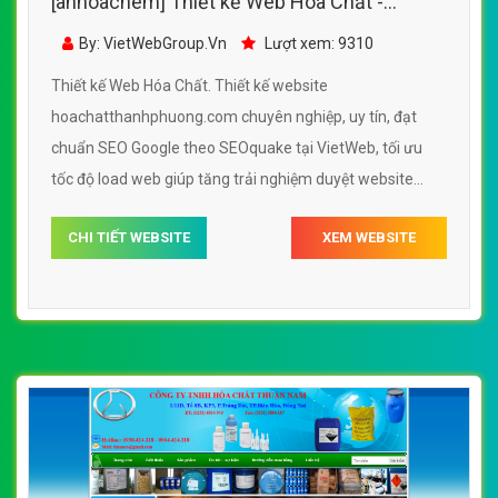
[anhoachem] Thiết kế Web Hóa Chất -
hoachatthanhphuong.com
By: VietWebGroup.Vn
Lượt xem: 9310
Thiết kế Web Hóa Chất. Thiết kế website
hoachatthanhphuong.com chuyên nghiệp, uy tín, đạt
chuẩn SEO Google theo SEOquake tại VietWeb, tối ưu
tốc độ load web giúp tăng trải nghiệm duyệt website
hoachatthanhphuong.com chuẩn SEO theo công cụ tìm
CHI TIẾT WEBSITE
XEM WEBSITE
kiếm.