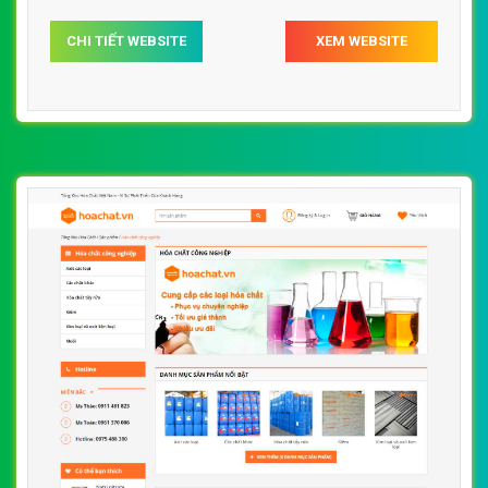
hoachatcongnghiep.org.vn chuẩn SEO theo công cụ tìm
CHI TIẾT WEBSITE
XEM WEBSITE
kiếm.