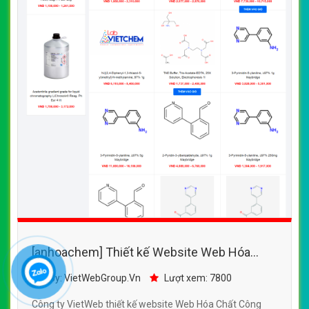
[anhoachem] Thiết kế Website Web Hóa
Chất Công Nghiệp - labvietchemcomvn
By: VietWebGroup.Vn
Lượt xem: 7800
Công ty VietWeb thiết kế website Web Hóa Chất Công