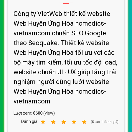
Công ty VietWeb thiết kế website
Web Huyện Ứng Hòa homedics-
vietnamcom chuẩn SEO Google
theo Seoquake. Thiết kế website
Web Huyện Ứng Hòa tối ưu với các
bộ máy tìm kiếm, tối ưu tốc độ load,
website chuẩn UI - UX giúp tăng trải
nghiệm người dùng lướt website
Web Huyện Ứng Hòa homedics-
vietnamcom
Lượt xem:
8600
(view)
Ðánh giá:
1
2
3
4
5
(
5
sao
1
đánh giá)