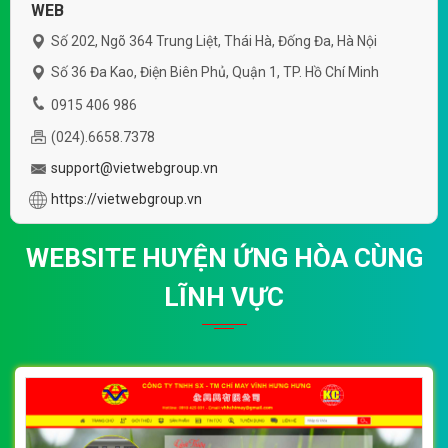
WEB
Số 202, Ngõ 364 Trung Liệt, Thái Hà, Đống Đa, Hà Nội
Số 36 Đa Kao, Điện Biên Phủ, Quận 1, TP. Hồ Chí Minh
0915 406 986
(024).6658.7378
support@vietwebgroup.vn
https://vietwebgroup.vn
WEBSITE HUYỆN ỨNG HÒA CÙNG
LĨNH VỰC