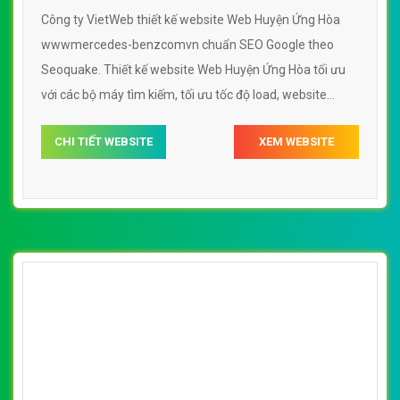
benzcomvn
Công ty VietWeb thiết kế website Web Huyện Ứng Hòa
wwwmercedes-benzcomvn chuẩn SEO Google theo
Seoquake. Thiết kế website Web Huyện Ứng Hòa tối ưu
với các bộ máy tìm kiếm, tối ưu tốc độ load, website
chuẩn UI - UX giúp tăng trải nghiệm người dùng lướt
CHI TIẾT WEBSITE
XEM WEBSITE
website Web Huyện Ứng Hòa wwwmercedes-
benzcomvn