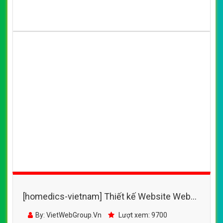
[homedics-vietnam] Thiết kế Website Web
Huyện Ứng Hòa - wwwmercedes-
By: VietWebGroup.Vn
Lượt xem: 9700