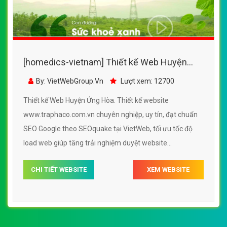
[homedics-vietnam] Thiết kế Web Huyện
Ứng Hòa - www.traphaco.com.vn
By: VietWebGroup.Vn
Lượt xem: 12700
Thiết kế Web Huyện Ứng Hòa. Thiết kế website
www.traphaco.com.vn chuyên nghiệp, uy tín, đạt chuẩn
SEO Google theo SEOquake tại VietWeb, tối ưu tốc độ
load web giúp tăng trải nghiệm duyệt website
www.traphaco.com.vn chuẩn SEO theo công cụ tìm
CHI TIẾT WEBSITE
XEM WEBSITE
kiếm.