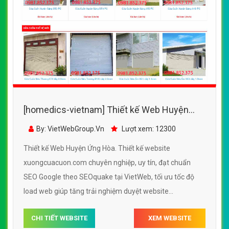
[homedics-vietnam] Thiết kế Web Huyện
Ứng Hòa - xuongcuacuon.com
By: VietWebGroup.Vn
Lượt xem: 12300
Thiết kế Web Huyện Ứng Hòa. Thiết kế website
xuongcuacuon.com chuyên nghiệp, uy tín, đạt chuẩn
SEO Google theo SEOquake tại VietWeb, tối ưu tốc độ
load web giúp tăng trải nghiệm duyệt website
xuongcuacuon.com chuẩn SEO theo công cụ tìm kiếm.
CHI TIẾT WEBSITE
XEM WEBSITE