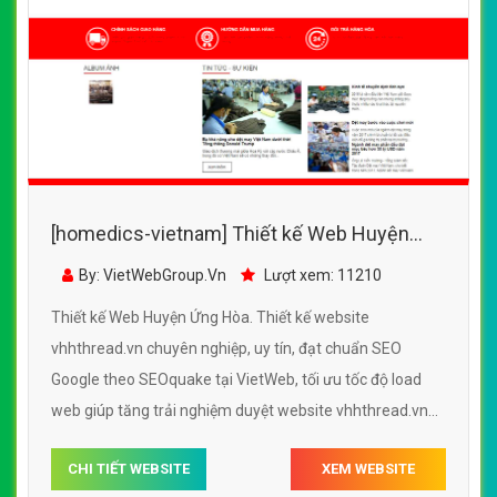
[homedics-vietnam] Thiết kế Web Huyện
Ứng Hòa - vhhthread.vn
By: VietWebGroup.Vn
Lượt xem: 11210
Thiết kế Web Huyện Ứng Hòa. Thiết kế website
vhhthread.vn chuyên nghiệp, uy tín, đạt chuẩn SEO
Google theo SEOquake tại VietWeb, tối ưu tốc độ load
web giúp tăng trải nghiệm duyệt website vhhthread.vn
chuẩn SEO theo công cụ tìm kiếm.
CHI TIẾT WEBSITE
XEM WEBSITE