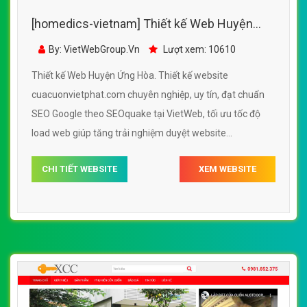
[homedics-vietnam] Thiết kế Web Huyện
Ứng Hòa - cuacuonvietphat.com
By: VietWebGroup.Vn
Lượt xem: 10610
Thiết kế Web Huyện Ứng Hòa. Thiết kế website
cuacuonvietphat.com chuyên nghiệp, uy tín, đạt chuẩn
SEO Google theo SEOquake tại VietWeb, tối ưu tốc độ
load web giúp tăng trải nghiệm duyệt website
cuacuonvietphat.com chuẩn SEO theo công cụ tìm kiếm.
CHI TIẾT WEBSITE
XEM WEBSITE