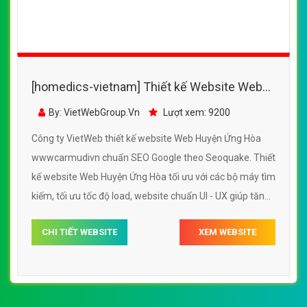
[homedics-vietnam] Thiết kế Website Web
Huyện Ứng Hòa - wwwcarmudivn
By: VietWebGroup.Vn
Lượt xem: 9200
Công ty VietWeb thiết kế website Web Huyện Ứng Hòa
wwwcarmudivn chuẩn SEO Google theo Seoquake. Thiết
kế website Web Huyện Ứng Hòa tối ưu với các bộ máy tìm
kiếm, tối ưu tốc độ load, website chuẩn UI - UX giúp tăng
trải nghiệm người dùng lướt website Web Huyện Ứng Hòa
CHI TIẾT WEBSITE
XEM WEBSITE
wwwcarmudivn