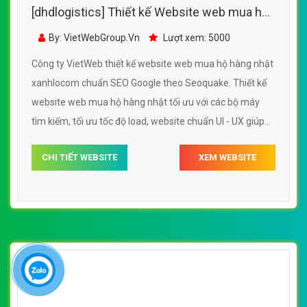
[dhdlogistics] Thiết kế Website web mua hộ
hàng nhật - xanhlocom
By: VietWebGroup.Vn
Lượt xem: 5000
Công ty VietWeb thiết kế website web mua hộ hàng nhật
xanhlocom chuẩn SEO Google theo Seoquake. Thiết kế
website web mua hộ hàng nhật tối ưu với các bộ máy
tìm kiếm, tối ưu tốc độ load, website chuẩn UI - UX giúp
tăng trải nghiệm người dùng lướt website web mua hộ
CHI TIẾT WEBSITE
XEM WEBSITE
hàng nhật xanhlocom