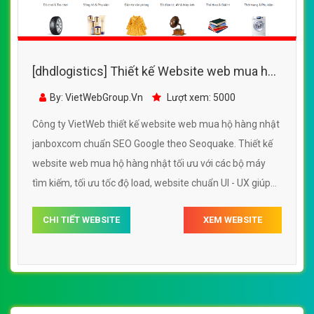
[dhdlogistics] Thiết kế Website web mua hộ
hàng nhật - janboxcom
By: VietWebGroup.Vn
Lượt xem: 5000
Công ty VietWeb thiết kế website web mua hộ hàng nhật
janboxcom chuẩn SEO Google theo Seoquake. Thiết kế
website web mua hộ hàng nhật tối ưu với các bộ máy
tìm kiếm, tối ưu tốc độ load, website chuẩn UI - UX giúp
tăng trải nghiệm người dùng lướt website web mua hộ
CHI TIẾT WEBSITE
XEM WEBSITE
hàng nhật janboxcom