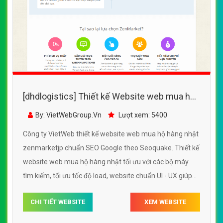
[dhdlogistics] Thiết kế Website web mua hộ
hàng nhật - zenmarketjp
By: VietWebGroup.Vn
Lượt xem: 5400
Công ty VietWeb thiết kế website web mua hộ hàng nhật
zenmarketjp chuẩn SEO Google theo Seoquake. Thiết kế
website web mua hộ hàng nhật tối ưu với các bộ máy
tìm kiếm, tối ưu tốc độ load, website chuẩn UI - UX giúp
tăng trải nghiệm người dùng lướt website web mua hộ
CHI TIẾT WEBSITE
XEM WEBSITE
hàng nhật zenmarketjp