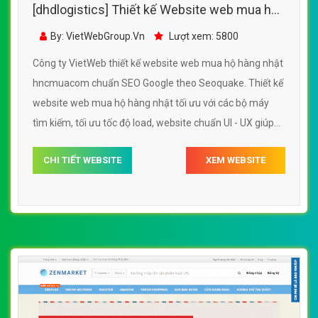
[dhdlogistics] Thiết kế Website web mua hộ
hàng nhật - hncmuacom
By: VietWebGroup.Vn
Lượt xem: 5800
Công ty VietWeb thiết kế website web mua hộ hàng nhật
hncmuacom chuẩn SEO Google theo Seoquake. Thiết kế
website web mua hộ hàng nhật tối ưu với các bộ máy
tìm kiếm, tối ưu tốc độ load, website chuẩn UI - UX giúp
tăng trải nghiệm người dùng lướt website web mua hộ
CHI TIẾT WEBSITE
XEM WEBSITE
hàng nhật hncmuacom