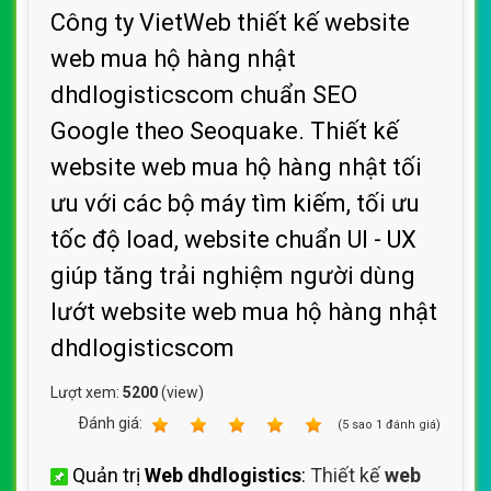
Công ty VietWeb thiết kế website
web mua hộ hàng nhật
dhdlogisticscom chuẩn SEO
Google theo Seoquake. Thiết kế
website web mua hộ hàng nhật tối
ưu với các bộ máy tìm kiếm, tối ưu
tốc độ load, website chuẩn UI - UX
giúp tăng trải nghiệm người dùng
lướt website web mua hộ hàng nhật
dhdlogisticscom
Lượt xem:
5200
(view)
Ðánh giá:
1
2
3
4
5
(
5
sao
1
đánh giá)
Quản trị
Web dhdlogistics
:
Thiết kế
web