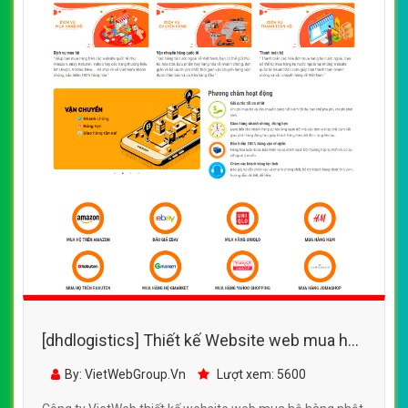
[dhdlogistics] Thiết kế Website web mua hộ
hàng nhật - wwwmuaho247com
By: VietWebGroup.Vn
Lượt xem: 5600