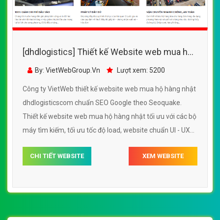
[dhdlogistics] Thiết kế Website web mua hộ
hàng nhật - dhdlogisticscom
By: VietWebGroup.Vn
Lượt xem: 5200
Công ty VietWeb thiết kế website web mua hộ hàng nhật
dhdlogisticscom chuẩn SEO Google theo Seoquake.
Thiết kế website web mua hộ hàng nhật tối ưu với các bộ
máy tìm kiếm, tối ưu tốc độ load, website chuẩn UI - UX
giúp tăng trải nghiệm người dùng lướt website web mua
CHI TIẾT WEBSITE
XEM WEBSITE
hộ hàng nhật dhdlogisticscom