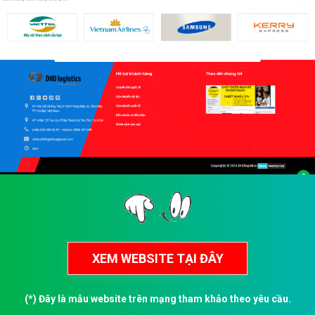
(*) Đây là mẫu website trên mạng tham khảo theo yêu cầu.