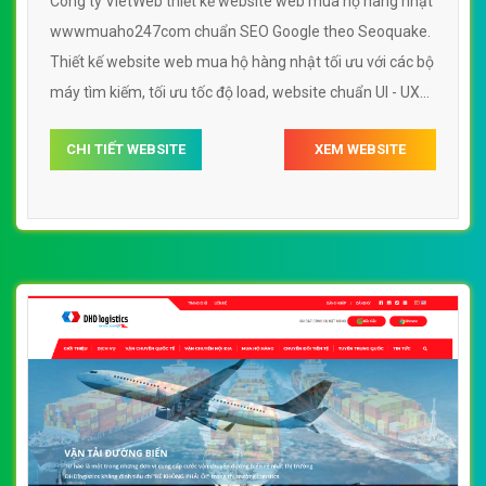
Công ty VietWeb thiết kế website web mua hộ hàng nhật
wwwmuaho247com chuẩn SEO Google theo Seoquake.
Thiết kế website web mua hộ hàng nhật tối ưu với các bộ
máy tìm kiếm, tối ưu tốc độ load, website chuẩn UI - UX
giúp tăng trải nghiệm người dùng lướt website web mua
CHI TIẾT WEBSITE
XEM WEBSITE
hộ hàng nhật wwwmuaho247com