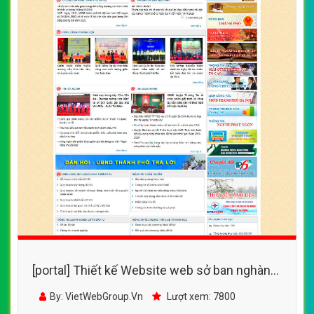
[portal] Thiết kế Website web sở ban nghành
- portalhanoigovvn
By: VietWebGroup.Vn
Lượt xem: 7800