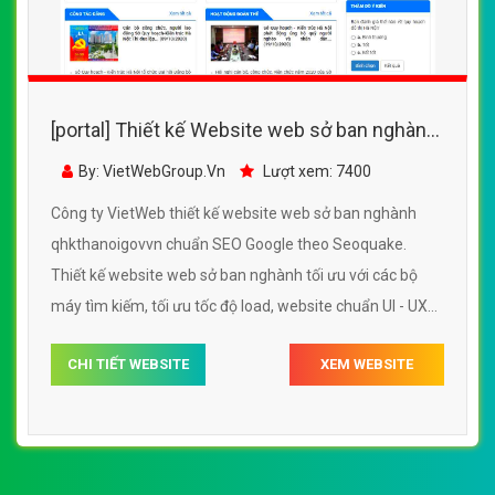
[portal] Thiết kế Website web sở ban nghành
- qhkthanoigovvn
By: VietWebGroup.Vn
Lượt xem: 7400
Công ty VietWeb thiết kế website web sở ban nghành
qhkthanoigovvn chuẩn SEO Google theo Seoquake.
Thiết kế website web sở ban nghành tối ưu với các bộ
máy tìm kiếm, tối ưu tốc độ load, website chuẩn UI - UX
giúp tăng trải nghiệm người dùng lướt website web sở
CHI TIẾT WEBSITE
XEM WEBSITE
ban nghành qhkthanoigovvn