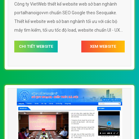
Công ty VietWeb thiết kế website web sở ban nghành
portalhanoigovvn chuẩn SEO Google theo Seoquake.
Thiết kế website web sở ban nghành tối ưu với các bộ
máy tìm kiếm, tối ưu tốc độ load, website chuẩn UI - UX
giúp tăng trải nghiệm người dùng lướt website web sở
CHI TIẾT WEBSITE
XEM WEBSITE
ban nghành portalhanoigovvn