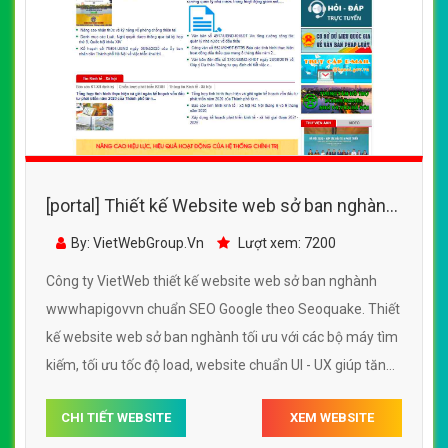
[portal] Thiết kế Website web sở ban nghành
- wwwhapigovvn
By: VietWebGroup.Vn
Lượt xem: 7200
Công ty VietWeb thiết kế website web sở ban nghành
wwwhapigovvn chuẩn SEO Google theo Seoquake. Thiết
kế website web sở ban nghành tối ưu với các bộ máy tìm
kiếm, tối ưu tốc độ load, website chuẩn UI - UX giúp tăng
trải nghiệm người dùng lướt website web sở ban nghành
CHI TIẾT WEBSITE
XEM WEBSITE
wwwhapigovvn