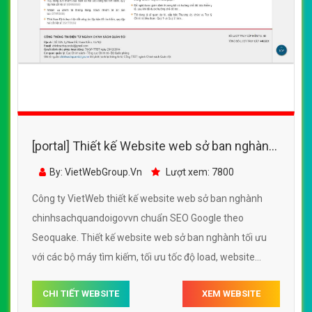
[portal] Thiết kế Website web sở ban nghành
- chinhsachquandoigovvn
By: VietWebGroup.Vn
Lượt xem: 7800
Công ty VietWeb thiết kế website web sở ban nghành
chinhsachquandoigovvn chuẩn SEO Google theo
Seoquake. Thiết kế website web sở ban nghành tối ưu
với các bộ máy tìm kiếm, tối ưu tốc độ load, website
chuẩn UI - UX giúp tăng trải nghiệm người dùng lướt
CHI TIẾT WEBSITE
XEM WEBSITE
website web sở ban nghành chinhsachquandoigovvn