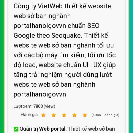
Công ty VietWeb thiết kế website
web sở ban nghành
portalhanoigovvn chuẩn SEO
Google theo Seoquake. Thiết kế
website web sở ban nghành tối ưu
với các bộ máy tìm kiếm, tối ưu tốc
độ load, website chuẩn UI - UX giúp
tăng trải nghiệm người dùng lướt
website web sở ban nghành
portalhanoigovvn
Lượt xem:
7800
(view)
Ðánh giá:
1
2
3
4
5
(
5
sao
1
đánh giá)
Quản trị
Web portal
:
Thiết kế
web sở ban