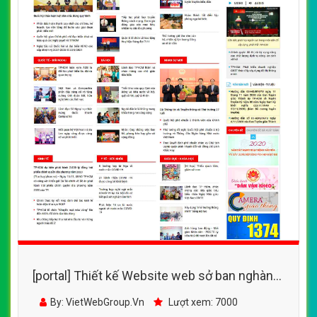
[portal] Thiết kế Website web sở ban nghành
- hcmcpvorgvn
By: VietWebGroup.Vn
Lượt xem: 7000