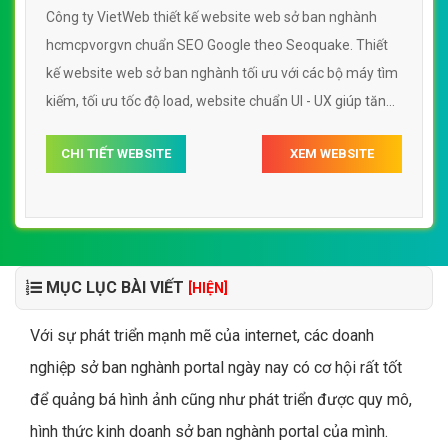
Công ty VietWeb thiết kế website web sở ban nghành
hcmcpvorgvn chuẩn SEO Google theo Seoquake. Thiết
kế website web sở ban nghành tối ưu với các bộ máy tìm
kiếm, tối ưu tốc độ load, website chuẩn UI - UX giúp tăng
trải nghiệm người dùng lướt website web sở ban nghành
CHI TIẾT WEBSITE
XEM WEBSITE
hcmcpvorgvn
MỤC LỤC BÀI VIẾT
[HIỆN]
Với sự phát triển mạnh mẽ của internet, các doanh
nghiệp sở ban nghành portal ngày nay có cơ hội rất tốt
để quảng bá hình ảnh cũng như phát triển được quy mô,
hình thức kinh doanh sở ban nghành portal của mình.