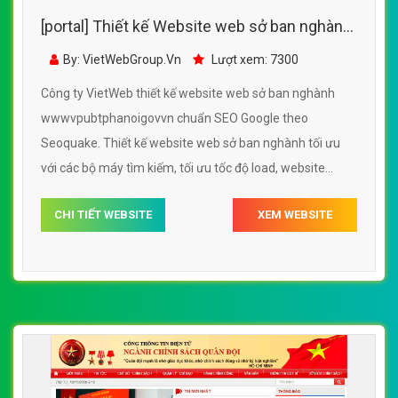
[portal] Thiết kế Website web sở ban nghành
- wwwvpubtphanoigovvn
By: VietWebGroup.Vn
Lượt xem: 7300
Công ty VietWeb thiết kế website web sở ban nghành
wwwvpubtphanoigovvn chuẩn SEO Google theo
Seoquake. Thiết kế website web sở ban nghành tối ưu
với các bộ máy tìm kiếm, tối ưu tốc độ load, website
chuẩn UI - UX giúp tăng trải nghiệm người dùng lướt
CHI TIẾT WEBSITE
XEM WEBSITE
website web sở ban nghành wwwvpubtphanoigovvn