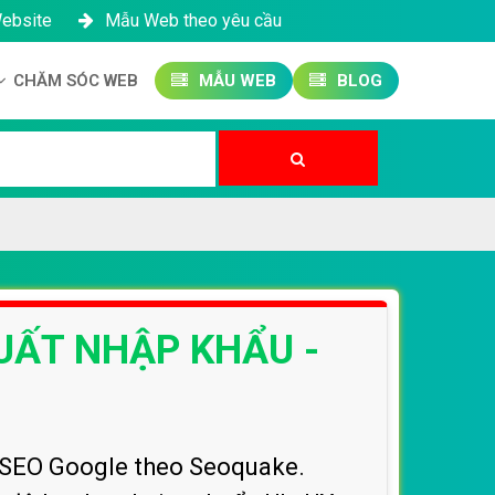
Website
Mẫu Web theo yêu cầu
CHĂM SÓC WEB
MẪU WEB
BLOG
Công ty SEO Website
Quản trị Website
Quản trị Fanpage
XUẤT NHẬP KHẨU -
 SEO Google theo Seoquake.