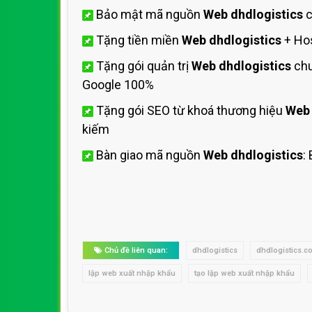
Bảo mật mã nguồn
Web dhdlogistics
c
Tặng tiền miền
Web dhdlogistics
+ Ho
Tặng gói quản trị
Web dhdlogistics
chu
Google 100%
Tặng gói SEO từ khoá thương hiệu
Web 
kiếm
Bàn giao mã nguồn
Web dhdlogistics
:
Chủ đề liên quan:
dhdlogistics
dhdlogistics.c
lập web xuất nhập khẩu
tạo lập web xuất nhập khẩu