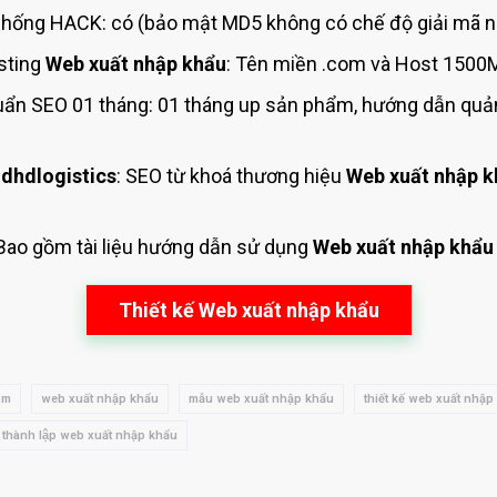
hống HACK: có (bảo mật MD5 không có chế độ giải mã ng
sting
Web xuất nhập khẩu
: Tên miền .com và Host 1500M
ẩn SEO 01 tháng: 01 tháng up sản phẩm, hướng dẫn quản
dhdlogistics
: SEO từ khoá thương hiệu
Web xuất nhập k
 Bao gồm tài liệu hướng dẫn sử dụng
Web xuất nhập khẩu
Thiết kế Web xuất nhập khẩu
om
web xuất nhập khẩu
mẫu web xuất nhập khẩu
thiết kế web xuất nhập
thành lập web xuất nhập khẩu