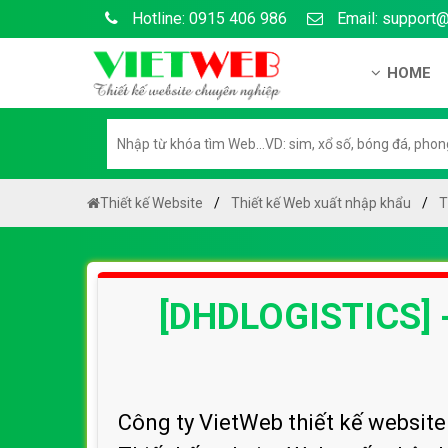
Hotline: 0915 406 986
Email: support
HOME
Giới thiệu
Hồ sơ nă
Hướng dẫ
Thiết kế Website
Thiết kế Web xuất nhập khẩu
T
Tuyển dụ
Chính sá
[DHDLOGISTICS] 
Chính sác
Liên hệ c
Chính sác
Công ty VietWeb thiết kế websi