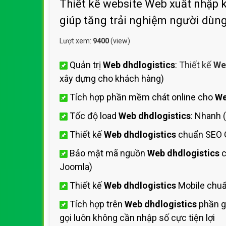
Thiết kế website Web xuất nhập kh
giúp tăng trải nghiệm người dùn
Lượt xem:
9400
(view)
Quản trị
Web dhdlogistics
:
Thiết kế
We
xây dựng cho khách hàng)
Tích hợp phần mềm chát online cho
We
Tốc độ load
Web dhdlogistics
: Nhanh 
Thiết kế
Web dhdlogistics
chuẩn SEO 
Bảo mật mã nguồn
Web dhdlogistics
c
Joomla)
Thiết kế
Web dhdlogistics
Mobile chuẩ
Tích hợp trên
Web dhdlogistics
phần g
gọi luôn không cần nhập số cực tiện lợi