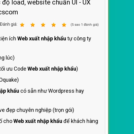
 độ load, website chuẩn UI - UX
icscom
Ðánh giá:
1
2
3
4
5
(
5
sao
1
đánh giá)
tiện ích
Web xuất nhập khẩu
tự công ty
ng lúc)
 tối ưu Code
Web xuất nhập khẩu
)
EOquake)
hập khẩu
có sẵn như Wordpress hay
e đẹp chuyên nghiệp (trọn gói)
số cho
Web xuất nhập khẩu
để khách hàng