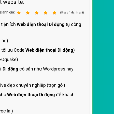
t website.
Ðánh giá:
1
2
3
4
5
(
5
sao
1
đánh giá)
 tiện ích
Web điện thoại Di động
tự công
lúc)
h tối ưu Code
Web điện thoại Di động
)
SEOquake)
i Di động
có sẵn như Wordpress hay
ve đẹp chuyên nghiệp (trọn gói)
 cho
Web điện thoại Di động
để khách
c lại)