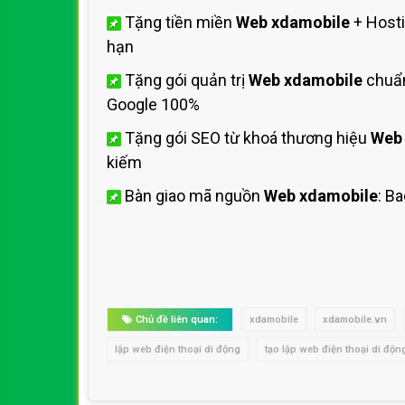
Tặng tiền miền
Web xdamobile
+ Host
hạn
Tặng gói quản trị
Web xdamobile
chuẩn
Google 100%
Tặng gói SEO từ khoá thương hiệu
Web
kiếm
Bàn giao mã nguồn
Web xdamobile
: B
Chủ đề liên quan:
xdamobile
xdamobile.vn
lập web điện thoại di động
tạo lập web điện thoại di độn