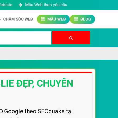
Website
Mẫu Web theo yêu cầu
CHĂM SÓC WEB
MẪU WEB
BLOG
Công ty SEO Website
Quản trị Website
Quản trị Fanpage
LIE ĐẸP, CHUYÊN
EO Google theo SEOquake tại