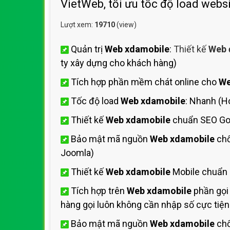
VietWeb, tối ưu tốc độ load webs
Lượt xem:
19710
(view)
Quản trị
Web xdamobile
:
Thiết kế
Web 
ty xây dựng cho khách hàng)
Tích hợp phần mềm chát online cho
We
Tốc độ load
Web xdamobile
: Nhanh (H
Thiết kế
Web xdamobile
chuẩn SEO Go
Bảo mật mã nguồn
Web xdamobile
chố
Joomla)
Thiết kế
Web xdamobile
Mobile chuẩn 
Tích hợp trên
Web xdamobile
phần gọi
hàng gọi luôn không cần nhập số cực tiện 
Bảo mật mã nguồn
Web xdamobile
chố