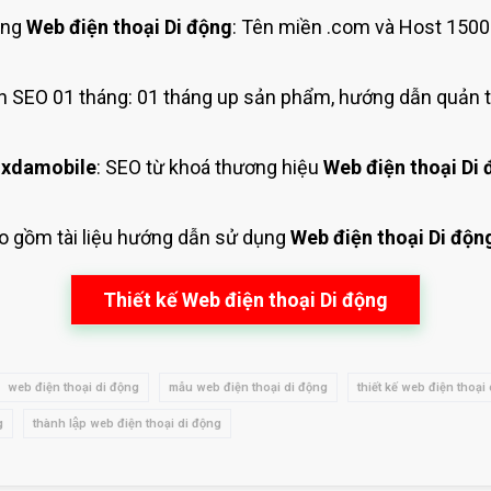
ing
Web điện thoại Di động
: Tên miền .com và Host 1500
 SEO 01 tháng: 01 tháng up sản phẩm, hướng dẫn quản t
 xdamobile
: SEO từ khoá thương hiệu
Web điện thoại Di
ao gồm tài liệu hướng dẫn sử dụng
Web điện thoại Di độn
Thiết kế Web điện thoại Di động
web điện thoại di động
mẫu web điện thoại di động
thiết kế web điện thoại
g
thành lập web điện thoại di động