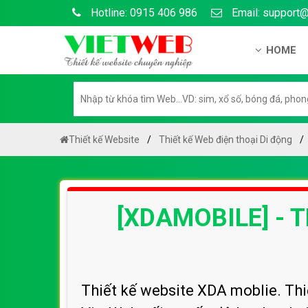
Hotline: 0915 406 986
Email: support
HOME
Giới thiệu
Hồ sơ nă
Hướng dẫ
Thiết kế Website
Thiết kế Web điện thoại Di động
Tuyển dụ
Chính sá
[XDAMOBILE] - 
Chính sác
Liên hệ c
Chính sác
Thiết kế website XDA moblie. Thi