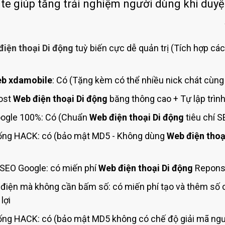
Bảng giá quảng cáo Google
ite giúp tăng trải nghiệm người dùng khi duyệ
Bảng giá quảng cáo Facebook
Bảng giá quảng cáo Banner
điện thoại Di động
tuỳ biến cực dễ quản trị (Tích hợp các
Bảng giá quản trị Website
Bảng giá quản trị Fanpage Facebook
b xdamobile
: Có (Tặng kèm có thể nhiều nick chát cùng 
Bảng giá SEO Website
ost
Web điện thoại Di động
băng thông cao + Tự lập trìn
ogle 100%: Có (Chuẩn
Web điện thoại Di động
tiêu chí 
ng HACK: có (bảo mật MD5 - Không dùng
Web điện thoạ
SEO Google: có miến phí
Web điện thoại Di động
Reponsi
 điện mà không cần bấm số: có miến phí tạo và thêm số
lợi
ng HACK: có (bảo mật MD5 không có chế độ giải mã ngượ