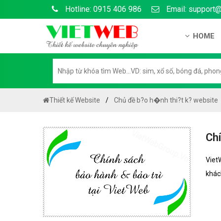
Hotline: 0915 406 986
Email: support
HOME
Gi?i thi?
H? s? n?
H??ng d?
Thiết kế Website
Chủ đề b?o h�nh thi?t k? website
Tuy?n d
Chính sá
Chí
Chính sá
Viet
Liên h? 
khác
Chính sác