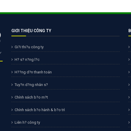
Bảng giá quảng cáo Google
Bảng giá quảng cáo Facebook
Bảng giá quảng cáo Banner
GIỚI THIỆU CÔNG TY
B
Bảng giá quản trị Website
Bảng giá quản trị Fanpage Facebook
Gi?i thi?u công ty
Bảng giá SEO Website
H? s? n?ng l?c
H??ng d?n thanh toán
Tuy?n d?ng nhân s?
Chính sách b?o m?t
Chính sách b?o hành & b?o trì
Liên h? công ty