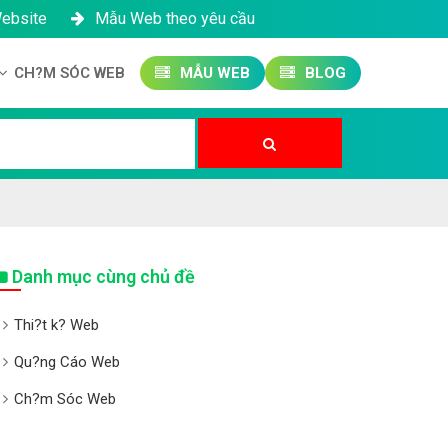
Website
Mẫu Web theo yêu cầu
CH?M SÓC WEB
MẪU WEB
BLOG
Công ty SEO Website
Qu?n tr? Website
Qu?n tr? Fanpage
Danh mục cùng chủ đề
Thi?t k? Web
Qu?ng Cáo Web
Ch?m Sóc Web