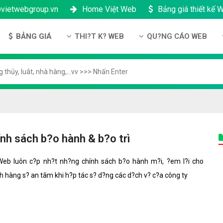
@vietwebgroup.vn
Home Việt Web
Bảng giá thiết kế 
BẢNG GIÁ
THI?T K? WEB
QU?NG CÁO WEB
u công ty
Bảng giá thiết kế Website
Thi?t k? Website
Qu?ng cáo Google
ng l?c
Bảng giá thiết kế Landing Page
Thi?t k? Landing Page
Qu?ng cáo Facebook
n thanh toán
Bảng giá thiết kế App Android & IOS
Thi?t k? App
Qu?ng Cáo Banner
?ng nhân s?
Bảng giá Tên Miền
ch b?o m?t
Bảng giá Hosting
nh sách b?o hành & b?o trì
ch b?o hành & b?o trì
Bảng giá thuê VPS
Web luôn c?p nh?t nh?ng chính sách b?o hành m?i, ?em l?i cho
công ty
Bảng giá thuê Server
h hàng s? an tâm khi h?p tác s? d?ng các d?ch v? c?a công ty
h ??i lý
Bảng giá SSL - HTTTS
Bảng giá Email theo tên miền