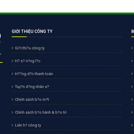
Bảng giá quảng cáo Google
Bảng giá quảng cáo Facebook
Bảng giá quảng cáo Banner
GIỚI THIỆU CÔNG TY
B
Bảng giá quản trị Website
Bảng giá quản trị Fanpage Facebook
Gi?i thi?u công ty
Bảng giá SEO Website
H? s? n?ng l?c
H??ng d?n thanh toán
Tuy?n d?ng nhân s?
Chính sách b?o m?t
Chính sách b?o hành & b?o trì
Liên h? công ty