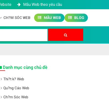
Website
Mẫu Web theo yêu cầu
CH?M SÓC WEB
MẪU WEB
BLOG
Công ty SEO Website
Qu?n tr? Website
Qu?n tr? Fanpage
Danh mục cùng chủ đề
Thi?t k? Web
Qu?ng Cáo Web
Ch?m Sóc Web