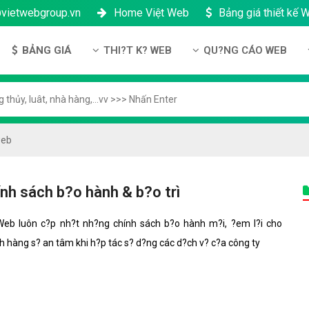
@vietwebgroup.vn
Home Việt Web
Bảng giá thiết kế 
BẢNG GIÁ
THI?T K? WEB
QU?NG CÁO WEB
u công ty
Bảng giá thiết kế Website
Thi?t k? Website
Qu?ng cáo Google
ng l?c
Bảng giá thiết kế Landing Page
Thi?t k? Landing Page
Qu?ng cáo Facebook
n thanh toán
Bảng giá thiết kế App Android & IOS
Thi?t k? App
Qu?ng Cáo Banner
web
?ng nhân s?
Bảng giá Tên Miền
ch b?o m?t
Bảng giá Hosting
nh sách b?o hành & b?o trì
ch b?o hành & b?o trì
Bảng giá thuê VPS
Web luôn c?p nh?t nh?ng chính sách b?o hành m?i, ?em l?i cho
công ty
Bảng giá thuê Server
h hàng s? an tâm khi h?p tác s? d?ng các d?ch v? c?a công ty
h ??i lý
Bảng giá SSL - HTTTS
Bảng giá Email theo tên miền