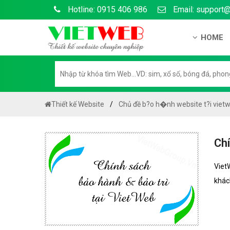
Hotline: 0915 406 986
Email: support
HOME
Gi?i thi?
H? s? n?
H??ng d?
Thiết kế Website
Chủ đề b?o h�nh website t?i viet
Tuy?n d
Chính sá
Chí
Chính sá
Viet
Liên h? 
khác
Chính sác