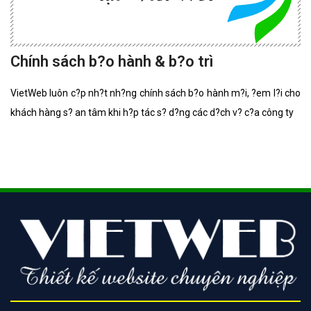
Chính sách b?o hành & b?o trì
VietWeb luôn c?p nh?t nh?ng chính sách b?o hành m?i, ?em l?i cho
khách hàng s? an tâm khi h?p tác s? d?ng các d?ch v? c?a công ty