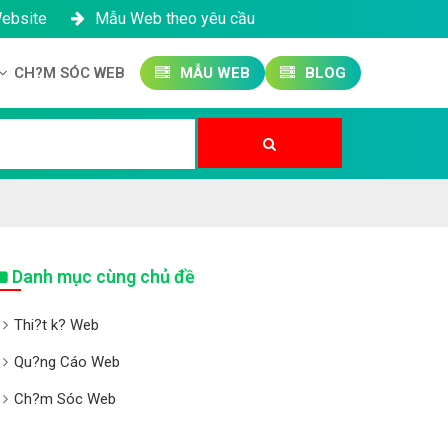
Website
Mẫu Web theo yêu cầu
CH?M SÓC WEB
MẪU WEB
BLOG
Công ty SEO Website
Qu?n tr? Website
Qu?n tr? Fanpage
Danh mục cùng chủ đề
Thi?t k? Web
Qu?ng Cáo Web
Ch?m Sóc Web