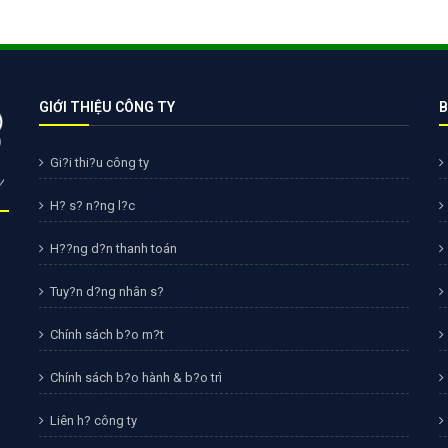
Bảng giá quảng cáo Google
Bảng giá quảng cáo Facebook
Bảng giá quảng cáo Banner
GIỚI THIỆU CÔNG TY
B
Bảng giá quản trị Website
Bảng giá quản trị Fanpage Facebook
Gi?i thi?u công ty
Bảng giá SEO Website
H? s? n?ng l?c
H??ng d?n thanh toán
Tuy?n d?ng nhân s?
Chính sách b?o m?t
Chính sách b?o hành & b?o trì
Liên h? công ty