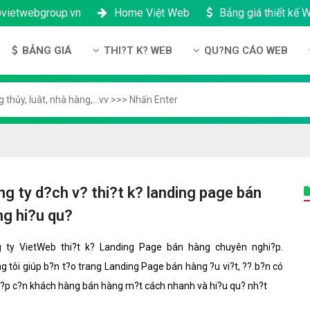
@vietwebgroup.vn
Home Việt Web
Bảng giá thiết kế 
BẢNG GIÁ
THI?T K? WEB
QU?NG CÁO WEB
u công ty
Bảng giá thiết kế Website
Thi?t k? Website
Qu?ng cáo Google
ng l?c
Bảng giá thiết kế Landing Page
Thi?t k? Landing Page
Qu?ng cáo Facebook
n thanh toán
Bảng giá thiết kế App Android & IOS
Thi?t k? App
Qu?ng Cáo Banner
?ng nhân s?
Bảng giá Tên Miền
ch b?o m?t
Bảng giá Hosting
g ty d?ch v? thi?t k? landing page bán
ch b?o hành & b?o trì
Bảng giá thuê VPS
ng hi?u qu?
công ty
Bảng giá thuê Server
 ty VietWeb thi?t k? Landing Page bán hàng chuyên nghi?p.
h ??i lý
Bảng giá SSL - HTTTS
g tôi giúp b?n t?o trang Landing Page bán hàng ?u vi?t, ?? b?n có
ti?p c?n khách hàng bán hàng m?t cách nhanh và hi?u qu? nh?t
Bảng giá Email theo tên miền