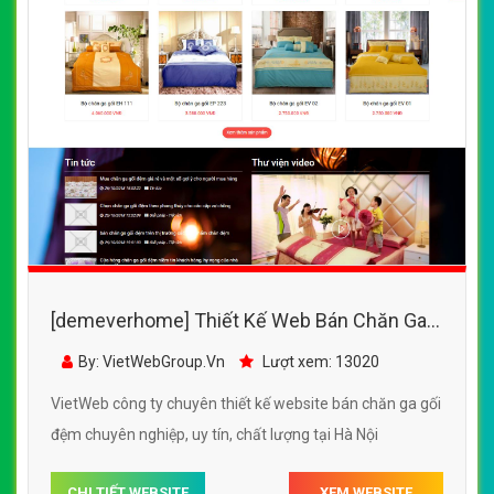
[demeverhome] Thiết Kế Web Bán Chăn Ga
Gối Đệm EverHome đẹp SEO nhanh hiệu quả
By: VietWebGroup.Vn
Lượt xem: 13020
VietWeb công ty chuyên thiết kế website bán chăn ga gối
đệm chuyên nghiệp, uy tín, chất lượng tại Hà Nội
CHI TIẾT WEBSITE
XEM WEBSITE