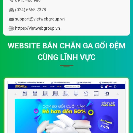
0915 406 986
(024).6658.7378
support@vietwebgroup.vn
https://vietwebgroup.vn
WEBSITE BÁN CHĂN GA GỐI ĐỆM
CÙNG LĨNH VỰC