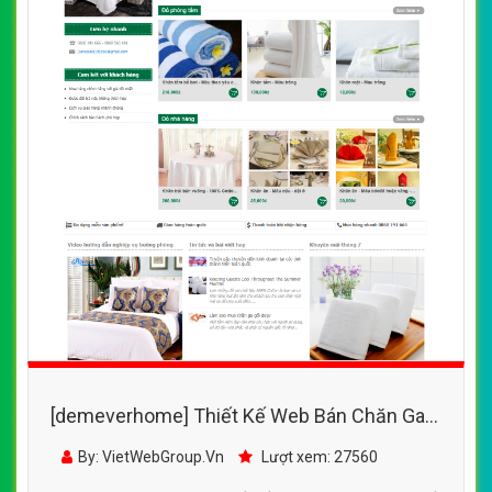
[demeverhome] Thiết Kế Web Bán Chăn Ga
Gối Đệm Danco đẹp, chuyên nghiệp chuẩn
By: VietWebGroup.Vn
Lượt xem: 27560
SEO