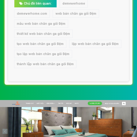
Chủ đề liên quan:
demeverhome
demeverhome.com
web bán chăn ga gối Đệm
mẫu web bán chăn ga gối Đệm
thiết kế web bán chăn ga gối Đệm
tạo web bán chăn ga gối Đệm
lập web bán chăn ga gối Đệm
tạo lập web bán chăn ga gối Đệm
thành lập web bán chăn ga gối Đệm