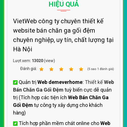
HIỆU QUẢ
VietWeb công ty chuyên thiết kế
website bán chăn ga gối đệm
chuyên nghiệp, uy tín, chất lượng tại
Hà Nội
Lượt xem:
13020
(view)
Ðánh giá:
1
2
3
4
5
(
5
sao
1
đánh giá)
Quản trị
Web demeverhome
:
Thiết kế
Web
Bán Chăn Ga Gối Đệm
tuỳ biến cực dễ quản
trị (Tích hợp các tiện ích
Web Bán Chăn Ga
Gối Đệm
tự công ty xây dựng cho khách
hàng)
Tích hợp phần mềm chát online cho
Web