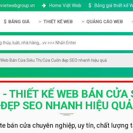
@vietwebgroup.vn
Home Việt Web
Bảng giá thiết kế 
BẢNG GIÁ
THIẾT KẾ WEB
QUẢNG CÁO WEB
 công ty
Bảng giá thiết kế Website
Thiết kế Website
Quảng cáo Google
ng lực
Bảng giá thiết kế Landing Page
Thiết kế Landing Page
Quảng cáo Facebook
n thanh toán
Bảng giá thiết kế App Android & IOS
Thiết kế App
Quảng Cáo Banner
ế Web Bán Cửa Siêu Thị Cửa Cuốn đẹp SEO nhanh hiệu quả
ng nhân sự
Bảng giá Tên Miền
ch bảo mật
Bảng giá Hosting
 - THIẾT KẾ WEB BÁN CỬA 
h bảo hành & bảo trì
Bảng giá thuê VPS
ông ty
Bảng giá thuê Server
ĐẸP SEO NHANH HIỆU QUẢ
h đại lý
Bảng giá SSL - HTTTS
Bảng giá Email theo tên miền
te bán cửa chuyên nghiệp, uy tín, chất lượng 