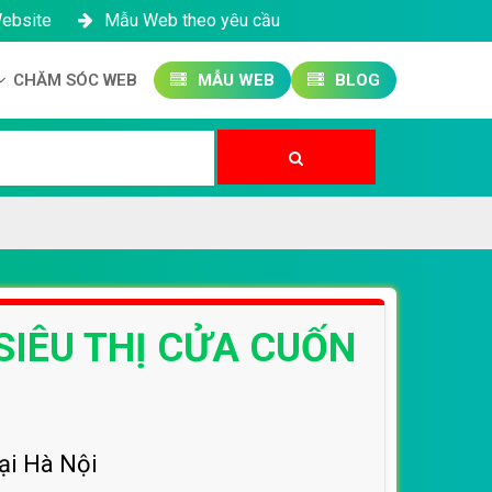
Website
Mẫu Web theo yêu cầu
CHĂM SÓC WEB
MẪU WEB
BLOG
Công ty SEO Website
Quản trị Website
Quản trị Fanpage
SIÊU THỊ CỬA CUỐN
tại Hà Nội