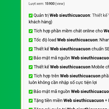
Lượt xem:
15900
(view)
Quản trị
Web sieuthicuacuon
:
Thiết kế
khách hàng)
Tích hợp phần mềm chát online cho
We
Tốc độ load
Web sieuthicuacuon
: Nha
Thiết kế
Web sieuthicuacuon
chuẩn SE
Bảo mật mã nguồn
Web sieuthicuacu
Thiết kế
Web sieuthicuacuon
Mobile c
Tích hợp trên
Web sieuthicuacuon
phần
luôn không cần nhập số cực tiện lợi
Bảo mật mã nguồn
Web sieuthicuacu
Tặng tiền miền
Web sieuthicuacuon
+ 