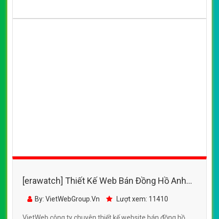
[erawatch] Thiết Kế Web Bán Đồng Hồ Anh
Khuê Sài Gòn đẹp SEO nhanh hiệu quả
By: VietWebGroup.Vn
Lượt xem: 11410
VietWeb công ty chuyên thiết kế website bán đồng hồ