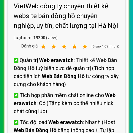
VietWeb công ty chuyên thiết kế
website bán đồng hồ chuyên
nghiệp, uy tín, chất lượng tại Hà Nội
Lượt xem:
19200
(view)
Ðánh giá:
1
2
3
4
5
(
5
sao
1
đánh giá)
Quản trị
Web erawatch
:
Thiết kế
Web Bán
Đồng Hồ
tuỳ biến cực dễ quản trị (Tích hợp
các tiện ích
Web Bán Đồng Hồ
tự công ty xây
dựng cho khách hàng)
Tích hợp phần mềm chát online cho
Web
erawatch
: Có (Tặng kèm có thể nhiều nick
chát cùng lúc)
Tốc độ load
Web erawatch
: Nhanh (Host
Web Bán Đồng Hồ
băng thông cao + Tự lập