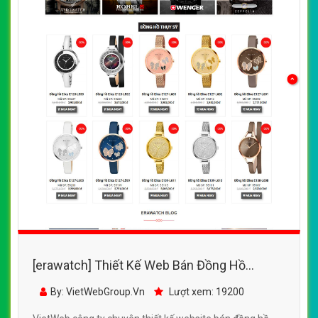
[erawatch] Thiết Kế Web Bán Đồng Hồ
EraWatch đẹp, chuyên nghiệp chuẩn SEO
By: VietWebGroup.Vn
Lượt xem: 19200