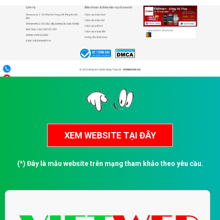
(*) Đây là mẫu website trên mạng tham khảo theo yêu cầu.