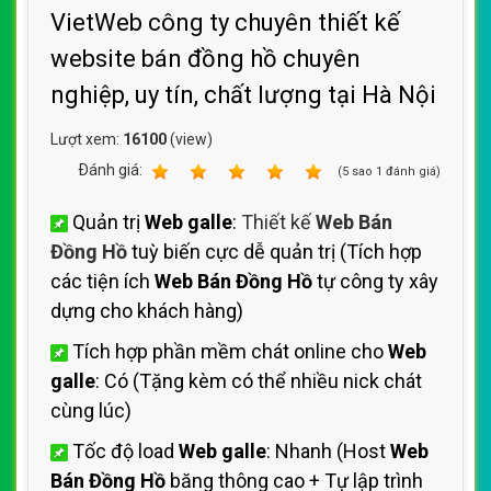
VietWeb công ty chuyên thiết kế
website bán đồng hồ chuyên
nghiệp, uy tín, chất lượng tại Hà Nội
Lượt xem:
16100
(view)
Ðánh giá:
1
2
3
4
5
(
5
sao
1
đánh giá)
Quản trị
Web galle
:
Thiết kế
Web Bán
Đồng Hồ
tuỳ biến cực dễ quản trị (Tích hợp
các tiện ích
Web Bán Đồng Hồ
tự công ty xây
dựng cho khách hàng)
Tích hợp phần mềm chát online cho
Web
galle
: Có (Tặng kèm có thể nhiều nick chát
cùng lúc)
Tốc độ load
Web galle
: Nhanh (Host
Web
Bán Đồng Hồ
băng thông cao + Tự lập trình