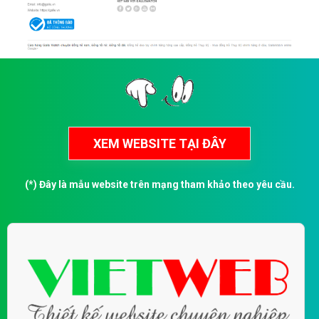
(*) Đây là mẫu website trên mạng tham khảo theo yêu cầu.