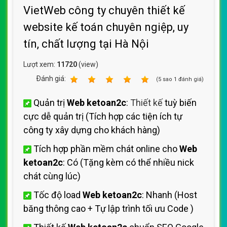
VietWeb công ty chuyên thiết kế
website kế toán chuyên ngiệp, uy
tín, chất lượng tại Hà Nội
Lượt xem:
11720
(view)
Ðánh giá:
1
2
3
4
5
(
5
sao
1
đánh giá)
Quản trị
Web ketoan2c
:
Thiết kế
tuỳ biến
cực dễ quản trị (Tích hợp các tiện ích
tự
công ty xây dựng cho khách hàng)
Tích hợp phần mềm chát online cho
Web
ketoan2c
: Có (Tặng kèm có thể nhiều nick
chát cùng lúc)
Tốc độ load
Web ketoan2c
: Nhanh (Host
băng thông cao + Tự lập trình tối ưu Code
)