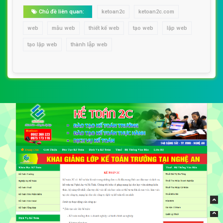
Chủ đề liên quan:
ketoan2c
ketoan2c.com
web
mẫu web
thiết kế web
tạo web
lập web
tạo lập web
thành lập web