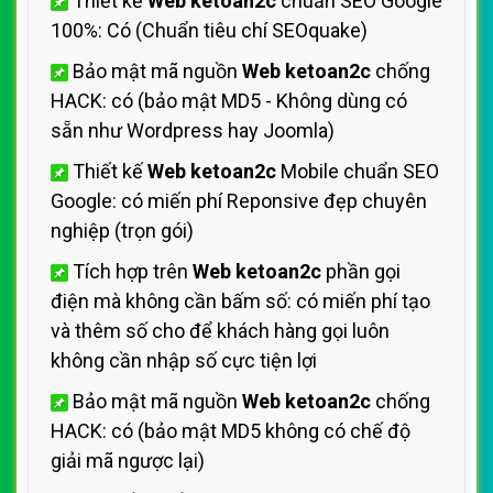
Thiết kế
Web ketoan2c
chuẩn SEO Google
100%: Có (Chuẩn
tiêu chí SEOquake)
Bảo mật mã nguồn
Web ketoan2c
chống
HACK: có (bảo mật MD5 - Không dùng
có
sẵn như Wordpress hay Joomla)
Thiết kế
Web ketoan2c
Mobile chuẩn SEO
Google: có miến phí
Reponsive đẹp chuyên
nghiệp (trọn gói)
Tích hợp trên
Web ketoan2c
phần gọi
điện mà không cần bấm số: có miến phí tạo
và thêm số cho
để khách hàng gọi luôn
không cần nhập số cực tiện lợi
Bảo mật mã nguồn
Web ketoan2c
chống
HACK: có (bảo mật MD5 không có chế độ
giải mã ngược lại)