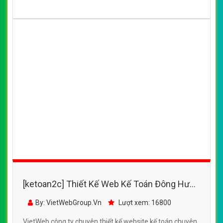
[ketoan2c] Thiết Kế Web Kế Toán Đông Hưng
đẹp, chuyên nghiệp chuẩn SEO
By: VietWebGroup.Vn
Lượt xem: 16800
VietWeb công ty chuyên thiết kế website kế toán chuyên