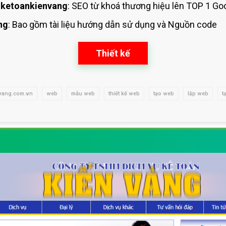
 ketoankienvang
: SEO từ khoá thương hiệu
lên TOP 1 Goo
ng
: Bao gồm tài liệu hướng dẫn sử dụng
và Nguồn code
Thiết kế
vang.com.vn
web
mẫu web
thiết kế web
tạo web
lập web
t