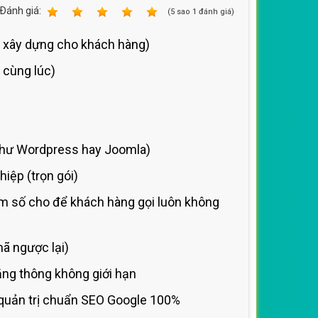
Ðánh giá:
1
2
3
4
5
(
5
sao
1
đánh giá)
y xây dựng cho khách hàng)
 cùng lúc)
như Wordpress hay Joomla)
iệp (trọn gói)
êm số cho
để khách hàng gọi luôn không
ã ngược lại)
ng thông không giới hạn
quản trị
chuẩn SEO Google 100%