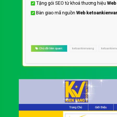
Tặng gói SEO từ khoá thương hiệu
Web
Bàn giao mã nguồn
Web ketoankienva
Chủ đề liên quan:
ketoankienvang
ketoankien