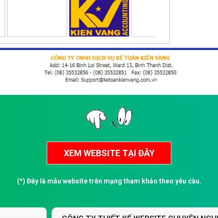
(*) Đây là mẫu website trên mạng tham khảo theo yêu cầu.