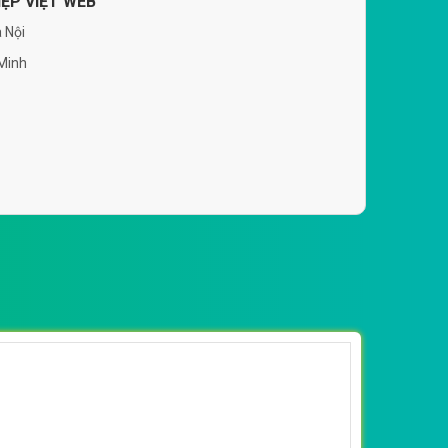
ỆP VIỆT WEB
 Nội
 Minh