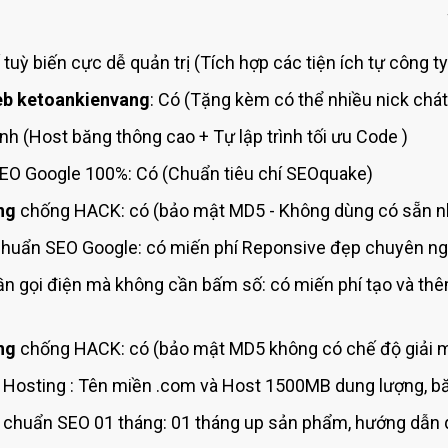
Bảng giá quảng cáo Google
Bảng giá quảng cáo Facebook
ế
tuỳ biến cực dễ quản trị (Tích hợp các tiện ích
tự công t
Bảng giá quảng cáo Banner
b ketoankienvang
: Có (Tặng kèm có thể nhiều nick chát
Bảng giá quản trị Website
anh (Host
băng thông cao + Tự lập trình tối ưu Code
)
Bảng giá quản trị Fanpage Facebook
EO Google 100%: Có (Chuẩn
tiêu chí SEOquake)
Bảng giá SEO Website
ng
chống HACK: có (bảo mật MD5 - Không dùng
có sẵn 
huẩn SEO Google: có miến phí
Reponsive đẹp chuyên ngh
n gọi điện mà không cần bấm số: có miến phí tạo và th
ng
chống HACK: có (bảo mật MD5 không có chế độ giải m
 Hosting
: Tên miền .com và Host 1500MB dung lượng, bă
chuẩn SEO 01 tháng: 01 tháng up sản phẩm, hướng dẫn 