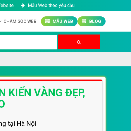
Website
Mẫu Web theo yêu cầu
CHĂM SÓC WEB
MẪU WEB
BLOG
Công ty SEO Website
Quản trị Website
Quản trị Fanpage
N KIẾN VÀNG ĐẸP,
O
ng tại Hà Nội