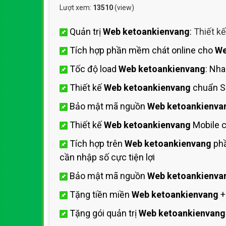
Lượt xem:
13510
(view)
Quản trị
Web ketoankienvang
:
Thiết k
Tích hợp phần mềm chát online cho
We
Tốc độ load
Web ketoankienvang
: Nh
Thiết kế
Web ketoankienvang
chuẩn S
Bảo mật mã nguồn
Web ketoankienva
Thiết kế
Web ketoankienvang
Mobile c
Tích hợp trên
Web ketoankienvang
phầ
cần nhập số cực tiện lợi
Bảo mật mã nguồn
Web ketoankienva
Tặng tiền miền
Web ketoankienvang
+
Tặng gói quản trị
Web ketoankienvang