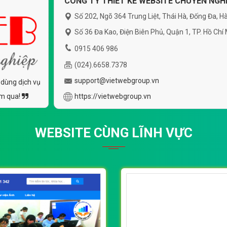
CÔNG TY THIẾT KẾ WEBSITE CHUYÊN NGHI
Số 202, Ngõ 364 Trung Liệt, Thái Hà, Đống Đa, Hà
Số 36 Đa Kao, Điện Biên Phủ, Quận 1, TP. Hồ Chí
0915 406 986
(024).6658.7378
support@vietwebgroup.vn
 dùng dịch vụ
ăm qua!
https://vietwebgroup.vn
WEBSITE CÙNG LĨNH VỰC