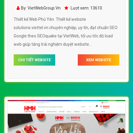
solutions.viettel.vn
By: VietWebGroup.Vn
Lượt xem: 13610
Thiết kế Web Phú Yên. Thiết kế website
solutions.viettel.vn chuyên nghiệp, uy tín, đạt chuẩn SEO
Google theo SEOquake tại VietWeb, tối ưu tốc độ load
web giúp tăng trải nghiệm duyệt website
solutions.viettel.vn chuẩn SEO theo công cụ tìm kiếm.
CHI TIẾT WEBSITE
XEM WEBSITE