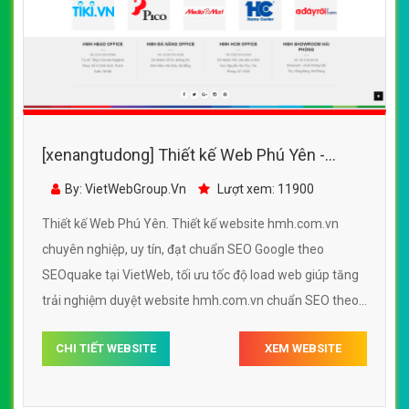
[xenangtudong] Thiết kế Web Phú Yên -
hmh.com.vn
By: VietWebGroup.Vn
Lượt xem: 11900
Thiết kế Web Phú Yên. Thiết kế website hmh.com.vn
chuyên nghiệp, uy tín, đạt chuẩn SEO Google theo
SEOquake tại VietWeb, tối ưu tốc độ load web giúp tăng
trải nghiệm duyệt website hmh.com.vn chuẩn SEO theo
công cụ tìm kiếm.
CHI TIẾT WEBSITE
XEM WEBSITE