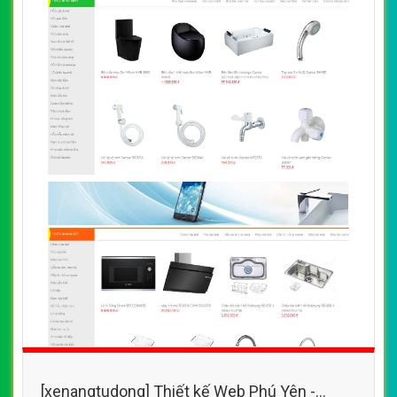
[xenangtudong] Thiết kế Web Phú Yên -