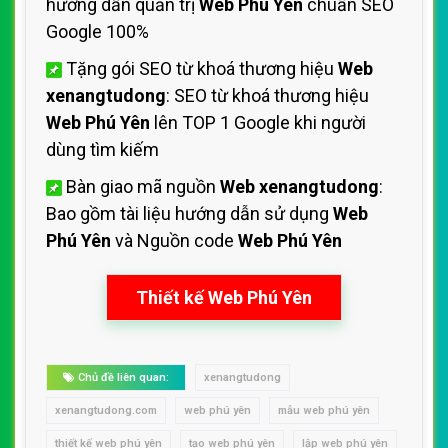
hướng dẫn quản trị
Web Phú Yên
chuẩn SEO
Google 100%
Tặng gói SEO từ khoá thương hiệu
Web
xenangtudong
: SEO từ khoá thương hiệu
Web Phú Yên
lên TOP 1 Google khi người
dùng tìm kiếm
Bàn giao mã nguồn
Web xenangtudong
:
Bao gồm tài liệu hướng dẫn sử dụng
Web
Phú Yên
và Nguồn code
Web Phú Yên
Thiết kế Web Phú Yên
Chủ đề liên quan:
xenangtudong
xenangtudong.com
web phú yên
mẫu web phú yên
thiết kế web phú yên
tạo web phú yên
lập web phú yên