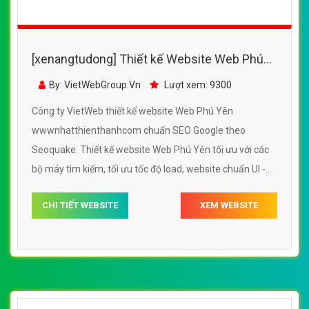
[xenangtudong] Thiết kế Website Web Phú
Yên - wwwnhatthienthanhcom
By: VietWebGroup.Vn
Lượt xem: 9300
Công ty VietWeb thiết kế website Web Phú Yên
wwwnhatthienthanhcom chuẩn SEO Google theo
Seoquake. Thiết kế website Web Phú Yên tối ưu với các
bộ máy tìm kiếm, tối ưu tốc độ load, website chuẩn UI -
UX giúp tăng trải nghiệm người dùng lướt website Web
CHI TIẾT WEBSITE
XEM WEBSITE
Phú Yên wwwnhatthienthanhcom