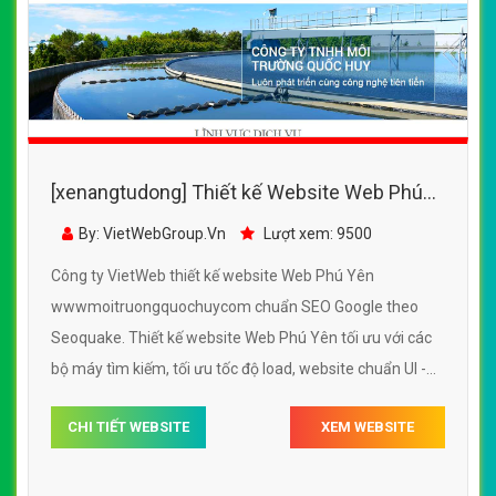
[xenangtudong] Thiết kế Website Web Phú
Yên - wwwmoitruongquochuycom
By: VietWebGroup.Vn
Lượt xem: 9500
Công ty VietWeb thiết kế website Web Phú Yên
wwwmoitruongquochuycom chuẩn SEO Google theo
Seoquake. Thiết kế website Web Phú Yên tối ưu với các
bộ máy tìm kiếm, tối ưu tốc độ load, website chuẩn UI -
UX giúp tăng trải nghiệm người dùng lướt website Web
CHI TIẾT WEBSITE
XEM WEBSITE
Phú Yên wwwmoitruongquochuycom