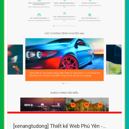
[xenangtudong] Thiết kế Web Phú Yên -