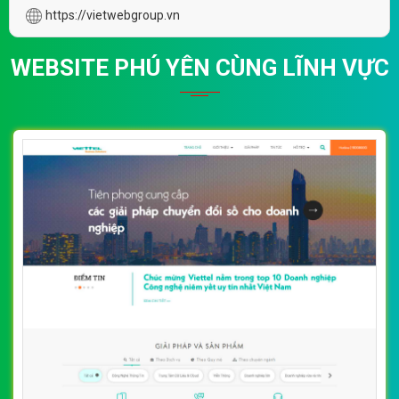
https://vietwebgroup.vn
WEBSITE PHÚ YÊN CÙNG LĨNH VỰC