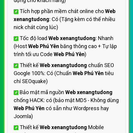
dựng cho khách hàng)
Tích hợp phần mềm chát online cho
Web
xenangtudong
: Có (Tặng kèm có thể nhiều
nick chát cùng lúc)
Tốc độ load
Web xenangtudong
: Nhanh
(Host
Web Phú Yên
băng thông cao + Tự lập
trình tối ưu Code
Web Phú Yên
)
Thiết kế
Web xenangtudong
chuẩn SEO
Google 100%: Có (Chuẩn
Web Phú Yên
tiêu
chí SEOquake)
Bảo mật mã nguồn
Web xenangtudong
chống HACK: có (bảo mật MD5 - Không dùng
Web Phú Yên
có sẵn như Wordpress hay
Joomla)
Thiết kế
Web xenangtudong
Mobile