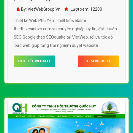
thietbivesinhvn.com.vn
By: VietWebGroup.Vn
Lượt xem: 12200
Thiết kế Web Phú Yên. Thiết kế website
thietbivesinhvn.com.vn chuyên nghiệp, uy tín, đạt chuẩn
SEO Google theo SEOquake tại VietWeb, tối ưu tốc độ
load web giúp tăng trải nghiệm duyệt website
thietbivesinhvn.com.vn chuẩn SEO theo công cụ tìm
CHI TIẾT WEBSITE
XEM WEBSITE
kiếm.