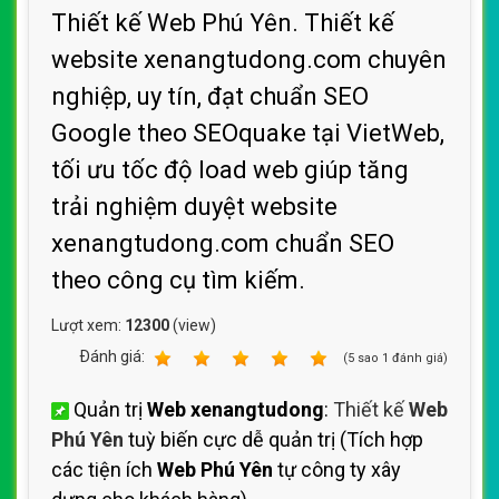
Thiết kế Web Phú Yên. Thiết kế
website xenangtudong.com chuyên
nghiệp, uy tín, đạt chuẩn SEO
Google theo SEOquake tại VietWeb,
tối ưu tốc độ load web giúp tăng
trải nghiệm duyệt website
xenangtudong.com chuẩn SEO
theo công cụ tìm kiếm.
Lượt xem:
12300
(view)
Ðánh giá:
1
2
3
4
5
(
5
sao
1
đánh giá)
Quản trị
Web xenangtudong
:
Thiết kế
Web
Phú Yên
tuỳ biến cực dễ quản trị (Tích hợp
các tiện ích
Web Phú Yên
tự công ty xây