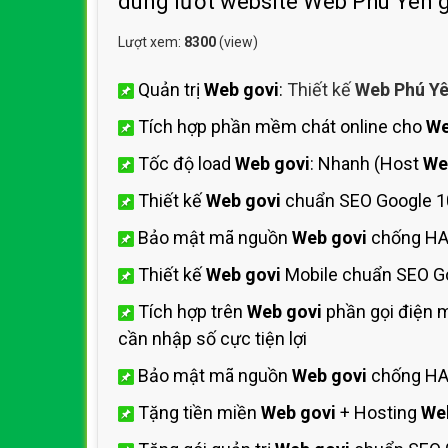
dùng lướt website Web Phú Yên 
Lượt xem:
8300
(view)
Quản trị
Web govi
:
Thiết kế
Web Phú Y
Tích hợp phần mềm chát online cho
We
Tốc độ load
Web govi
: Nhanh (Host
We
Thiết kế
Web govi
chuẩn SEO Google 1
Bảo mật mã nguồn
Web govi
chống HA
Thiết kế
Web govi
Mobile chuẩn SEO Go
Tích hợp trên
Web govi
phần gọi điện 
cần nhập số cực tiện lợi
Bảo mật mã nguồn
Web govi
chống HAC
Tặng tiền miền
Web govi
+ Hosting
We