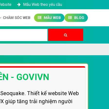
Website
Mẫu Web theo yêu cầu
CHĂM SÓC WEB
MẪU WEB
BLOG
Công ty SEO Website
Quản trị Website
Quản trị Fanpage
ÊN - GOVIVN
 Seoquake. Thiết kế website Web
 UX giúp tăng trải nghiệm người