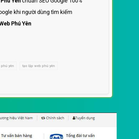
 Phú Yên
chuẩn SEO Google 100%
ogle khi người dùng tìm kiếm
Web Phú Yên
 phú yên
tạo lập web phú yên