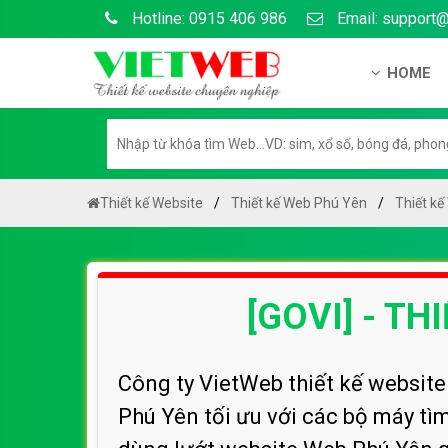
Hotline: 0915 406 986
Email: support
HOME
Giới thiệu
Hồ sơ nă
Hướng dẫ
Thiết kế Website
Thiết kế Web Phú Yên
Thiết kế
Tuyển dụ
Chính sá
[GOVI] - T
Chính sác
Liên hệ c
Chính sác
Công ty VietWeb thiết kế websit
Phú Yên tối ưu với các bộ máy tìm