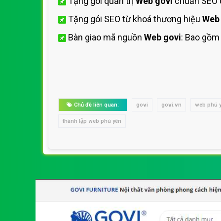
Tặng gói quản trị
Web govi
chuẩn SEO 0
Tặng gói SEO từ khoá thương hiệu
Web 
Bàn giao mã nguồn
Web govi
: Bao gồm
Chủ đề liên quan:
govi
govi.vn
web phú 
thành lập web phú yên