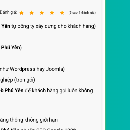
Ðánh giá:
1
2
3
4
5
(
5
sao
1
đánh giá)
 Yên
tự công ty xây dựng cho khách hàng)
 Phú Yên
)
như Wordpress hay Joomla)
hiệp (trọn gói)
b Phú Yên
để khách hàng gọi luôn không
ăng thông không giới hạn