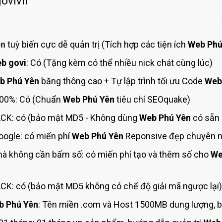
govivn
Bảng giá quảng cáo Google
Bảng giá quảng cáo Facebook
Bảng giá quảng cáo Banner
ên
tuỳ biến cực dễ quản trị (Tích hợp các tiện ích
Web Phú
Bảng giá quản trị Website
b govi
: Có (Tặng kèm có thể nhiều nick chát cùng lúc)
Bảng giá quản trị Fanpage Facebook
b Phú Yên
băng thông cao + Tự lập trình tối ưu Code
Web
Bảng giá SEO Website
00%: Có (Chuẩn
Web Phú Yên
tiêu chí SEOquake)
CK: có (bảo mật MD5 - Không dùng
Web Phú Yên
có sẵn 
ogle: có miến phí
Web Phú Yên
Reponsive đẹp chuyên ng
mà không cần bấm số: có miến phí tạo và thêm số cho
We
K: có (bảo mật MD5 không có chế độ giải mã ngược lại)
b Phú Yên
: Tên miền .com và Host 1500MB dung lượng, b