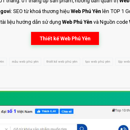
1 tháng: 01 tháng up sản phẩm, hướng dẫn quản trị
Web
govi
: SEO từ khoá thương hiệu
Web Phú Yên
lên TOP 1 Go
 tài liệu hướng dẫn sử dụng
Web Phú Yên
và Nguồn code
Thiết kế Web Phú Yên
yên
mẫu web phú yên
thiết kế web phú yên
tạo web phú yên
lập web