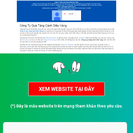
(*) Đây là mẫu website trên mạng tham khảo theo yêu cầu.