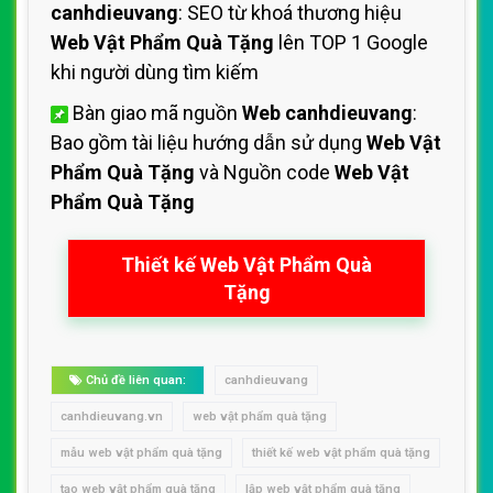
canhdieuvang
: SEO từ khoá thương hiệu
Web Vật Phẩm Quà Tặng
lên TOP 1 Google
khi người dùng tìm kiếm
Bàn giao mã nguồn
Web canhdieuvang
:
Bao gồm tài liệu hướng dẫn sử dụng
Web Vật
Phẩm Quà Tặng
và Nguồn code
Web Vật
Phẩm Quà Tặng
Thiết kế Web Vật Phẩm Quà
Tặng
Chủ đề liên quan:
canhdieuvang
canhdieuvang.vn
web vật phẩm quà tặng
mẫu web vật phẩm quà tặng
thiết kế web vật phẩm quà tặng
tạo web vật phẩm quà tặng
lập web vật phẩm quà tặng