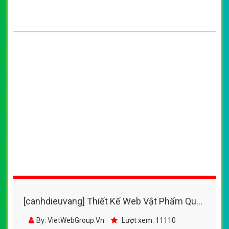
[canhdieuvang] Thiết Kế Web Vật Phẩm Quà
Tặng Hoàng Gia đẹp SEO nhanh hiệu quả
By: VietWebGroup.Vn
Lượt xem: 11110