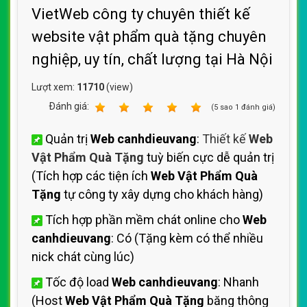
VietWeb công ty chuyên thiết kế
website vật phẩm quà tặng chuyên
nghiệp, uy tín, chất lượng tại Hà Nội
Lượt xem:
11710
(view)
Ðánh giá:
1
2
3
4
5
(
5
sao
1
đánh giá)
Quản trị
Web canhdieuvang
:
Thiết kế
Web
Vật Phẩm Quà Tặng
tuỳ biến cực dễ quản trị
(Tích hợp các tiện ích
Web Vật Phẩm Quà
Tặng
tự công ty xây dựng cho khách hàng)
Tích hợp phần mềm chát online cho
Web
canhdieuvang
: Có (Tặng kèm có thể nhiều
nick chát cùng lúc)
Tốc độ load
Web canhdieuvang
: Nhanh
(Host
Web Vật Phẩm Quà Tặng
băng thông