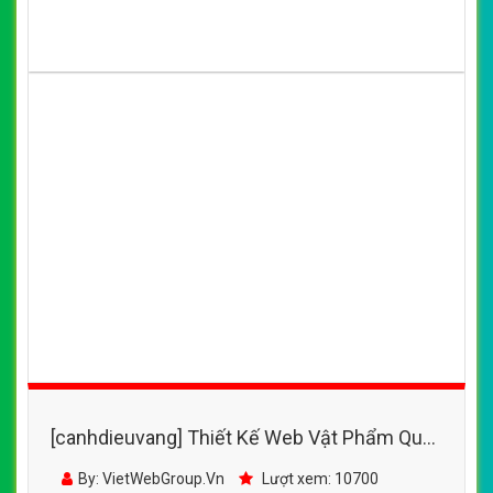
[canhdieuvang] Thiết Kế Web Vật Phẩm Quà
Tặng Hoa Yêu Thương đẹp SEO tốt
By: VietWebGroup.Vn
Lượt xem: 10700