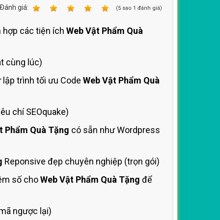
Ðánh giá:
1
2
3
4
5
(
5
sao
1
đánh giá)
h hợp các tiện ích
Web Vật Phẩm Quà
t cùng lúc)
lập trình tối ưu Code
Web Vật Phẩm Quà
iêu chí SEOquake)
t Phẩm Quà Tặng
có sẵn như Wordpress
g
Reponsive đẹp chuyên nghiệp (trọn gói)
hêm số cho
Web Vật Phẩm Quà Tặng
để
mã ngược lại)