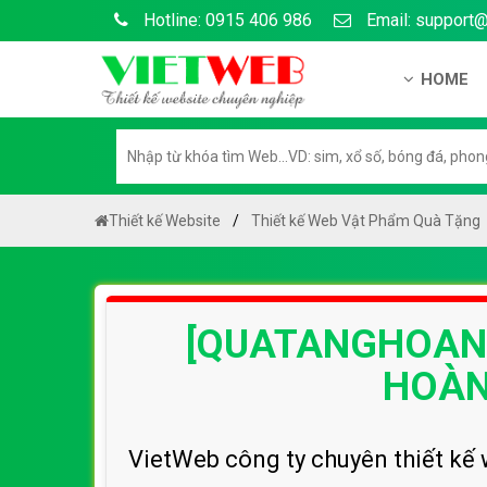
Hotline: 0915 406 986
Email: support
HOME
Giới thiệu
Hồ sơ nă
Hướng dẫ
Thiết kế Website
Thiết kế Web Vật Phẩm Quà Tặng
Tuyển dụ
Chính sá
[QUATANGHOANH
Chính sác
Liên hệ c
HOÀN
Chính sác
VietWeb công ty chuyên thiết kế 