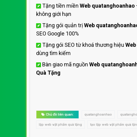
Tặng tiền miền
Web quatanghoanhao
không giới hạn
Tặng gói quản trị
Web quatanghoanha
SEO Google 100%
Tặng gói SEO từ khoá thương hiệu
Web
dùng tìm kiếm
Bàn giao mã nguồn
Web quatanghoan
Quà Tặng
Chủ đề liên quan:
quatanghoanhao
quatangh
lập web vật phẩm quà tặng
tạo lập web vật phẩm quà tặ