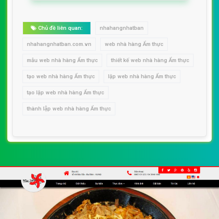
Chủ đề liên quan:
nhahangnhatban
nhahangnhatban.com.vn
web nhà hàng Ẩm thực
mẫu web nhà hàng Ẩm thực
thiết kế web nhà hàng Ẩm thực
tạo web nhà hàng Ẩm thực
lập web nhà hàng Ẩm thực
tạo lập web nhà hàng Ẩm thực
thành lập web nhà hàng Ẩm thực