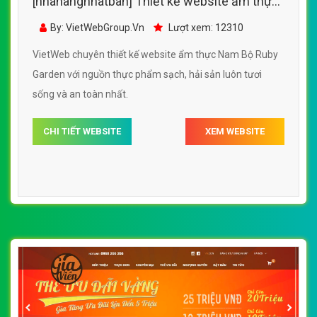
[nhahangnhatban] Thiết kế website ẩm thực
Nam Bộ Ruby Garden đẹp SEO nhanh hiệu
By: VietWebGroup.Vn
Lượt xem: 12310
quả
VietWeb chuyên thiết kế website ẩm thực Nam Bộ Ruby
Garden với nguồn thực phẩm sạch, hải sản luôn tươi
sống và an toàn nhất.
CHI TIẾT WEBSITE
XEM WEBSITE