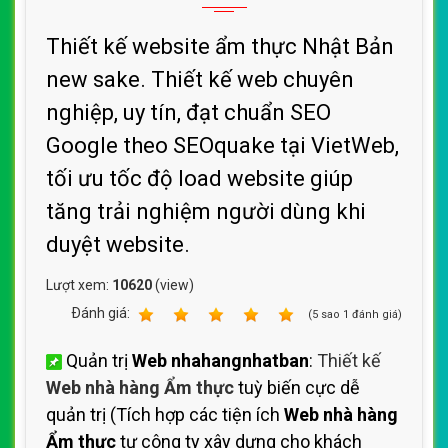
Thiết kế website ẩm thực Nhật Bản
new sake. Thiết kế web chuyên
nghiệp, uy tín, đạt chuẩn SEO
Google theo SEOquake tại VietWeb,
tối ưu tốc độ load website giúp
tăng trải nghiệm người dùng khi
duyệt website.
Lượt xem:
10620
(view)
Ðánh giá:
1
2
3
4
5
(
5
sao
1
đánh giá)
Quản trị
Web nhahangnhatban
:
Thiết kế
Web nhà hàng Ẩm thực
tuỳ biến cực dễ
quản trị (Tích hợp các tiện ích
Web nhà hàng
Ẩm thực
tự công ty xây dựng cho khách