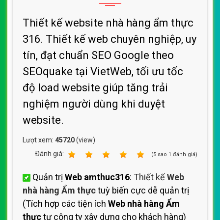
Thiết kế website nhà hàng ẩm thực
316. Thiết kế web chuyên nghiệp, uy
tín, đạt chuẩn SEO Google theo
SEOquake tại VietWeb, tối ưu tốc
độ load website giúp tăng trải
nghiệm người dùng khi duyệt
website.
Lượt xem:
45720
(view)
Ðánh giá:
1
2
3
4
5
(
5
sao
1
đánh giá)
Quản trị
Web amthuc316
:
Thiết kế
Web
nhà hàng Ẩm thực
tuỳ biến cực dễ quản trị
(Tích hợp các tiện ích
Web nhà hàng Ẩm
thực
tự công ty xây dựng cho khách hàng)