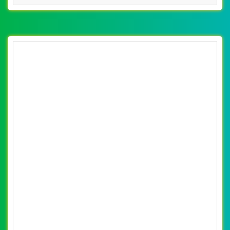
[amthuc316] Thiết kế website nhà hàng Sen
Vàng đẹp, chuyên nghiệp chuẩn SEO
By: VietWebGroup.Vn
Lượt xem: 13030
Thiết kế website nhà hàng Sen Vàng. Thiết kế web
chuyên nghiệp, uy tín, đạt chuẩn SEO Google theo