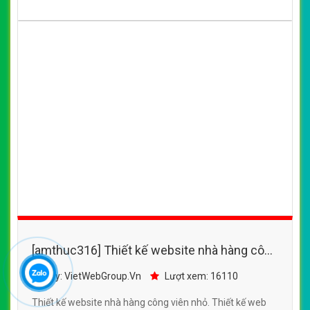
SEOquake tại VietWeb, tối ưu tốc độ load website giúp
tăng trải nghiệm người dùng khi duyệt website.
CHI TIẾT WEBSITE
XEM WEBSITE