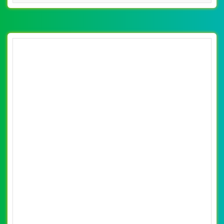
[amthuc316] Thiết kế website văn hóa ẩm
thực 365 đẹp, chuyên nghiệp chuẩn SEO
By: VietWebGroup.Vn
Lượt xem: 23930
VietWeb chuyên thiết kế website văn hóa ẩm thực 365 sẽ
được trải nghiệm khá nhiều điều thú vị về những món ăn