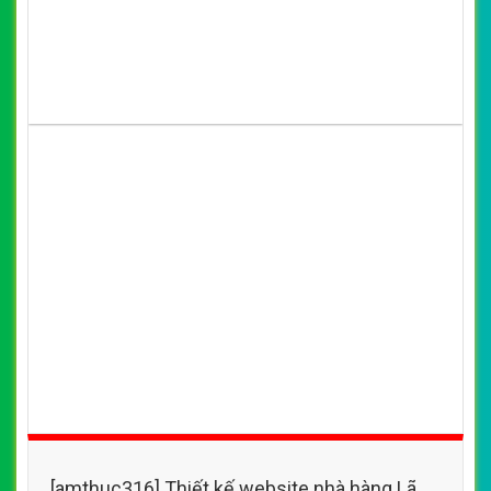
VietWeb chuyên thiết kế website địa điểm ẩm thực foody
không gian yên tĩnh, thức ăn ngon
CHI TIẾT WEBSITE
XEM WEBSITE