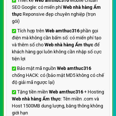
Thiết kế
Web amthuc316
Mobile chuẩn
SEO Google: có miến phí
Web nhà hàng Ẩm
thực
Reponsive đẹp chuyên nghiệp (trọn
gói)
Tích hợp trên
Web amthuc316
phần gọi
điện mà không cần bấm số: có miến phí tạo
và thêm số cho
Web nhà hàng Ẩm thực
để
khách hàng gọi luôn không cần nhập số cực
tiện lợi
Bảo mật mã nguồn
Web amthuc316
chống HACK: có (bảo mật MD5 không có chế
độ giải mã ngược lại)
Tặng tiền miền
Web amthuc316
+ Hosting
Web nhà hàng Ẩm thực
: Tên miền .com và
Host 1500MB dung lượng, băng thông không
giới hạn