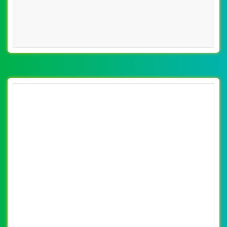
[amthuc316] Thiết kế website địa điểm ẩm
thực foody đẹp SEO nhanh hiệu quả
By: VietWebGroup.Vn
Lượt xem: 32760