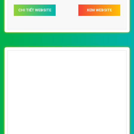
[amthuc316] Thiết kế website nhà hàng gia
viên đẹp, chuyên nghiệp chuẩn SEO
By: VietWebGroup.Vn
Lượt xem: 22110