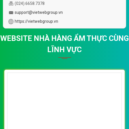
(*) Đây là mẫu website trên mạng tham khảo theo yêu cầu.
VietWeb gửi lời cảm ơn tới quý khách hàng đã luôn tin dùng
dịch vụ thiết kế website chuyên nghiệp suốt chặng đường >8
năm qua!
CÔNG TY THIẾT KẾ WEBSITE CHUYÊN NGHIỆP VIỆT