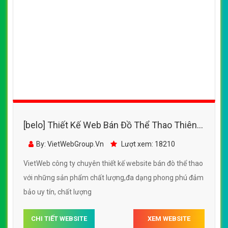
CÔNG TY THIẾT KẾ WEBSITE CHUYÊN NGHIỆP VIỆT
WEB
Số 202, Ngõ 364 Trung Liệt, Thái Hà, Đống Đa, Hà Nội
Số 36 Đa Kao, Điện Biên Phủ, Quận 1, TP. Hồ Chí Minh
0915 406 986
(024).6658.7378
support@vietwebgroup.vn
https://vietwebgroup.vn
WEBSITE BÁN ĐỒ THỂ THAO CÙNG
LĨNH VỰC