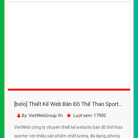
[belo] Thiết Kế Web Bán Đồ Thể Thao Thiên
Trường Sport
By: VietWebGroup.Vn
Lượt xem: 18210
VietWeb công ty chuyên thiết kế website bán đò thể thao
với những sản phẩm chất lượng,đa dạng phong phú đảm
bảo uy tín, chất lượng
CHI TIẾT WEBSITE
XEM WEBSITE