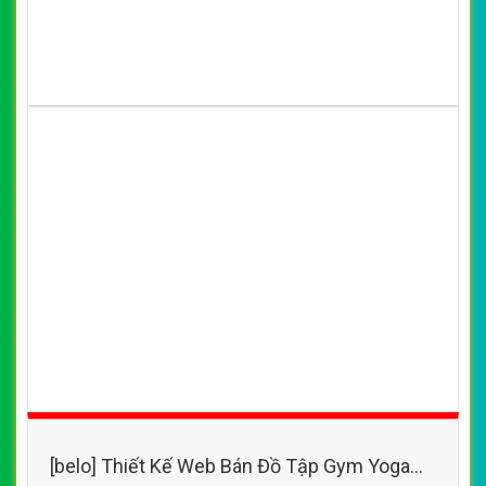
[belo] Thiết Kế Web Bán Đồ Thể Thao Sporter
đẹp, chuyên nghiệp chuẩn SEO
By: VietWebGroup.Vn
Lượt xem: 17900
VietWeb công ty chuyên thiết kế website bán đồ thể thao
sporter với nhiều sản phẩm chất lượng, đa dạng, phong
phú
CHI TIẾT WEBSITE
XEM WEBSITE