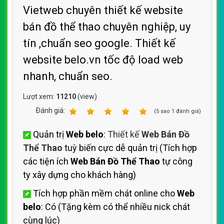
Vietweb chuyên thiết kế website
bán đồ thể thao chuyên nghiệp, uy
tín ,chuẩn seo google. Thiết kế
website belo.vn tốc độ load web
nhanh, chuẩn seo.
Lượt xem:
11210
(view)
Ðánh giá:
1
2
3
4
5
(
5
sao
1
đánh giá)
Quản trị
Web belo
:
Thiết kế
Web Bán Đồ
Thể Thao
tuỳ biến cực dễ quản trị (Tích hợp
các tiện ích
Web Bán Đồ Thể Thao
tự công
ty xây dựng cho khách hàng)
Tích hợp phần mềm chát online cho
Web
belo
: Có (Tặng kèm có thể nhiều nick chát
cùng lúc)