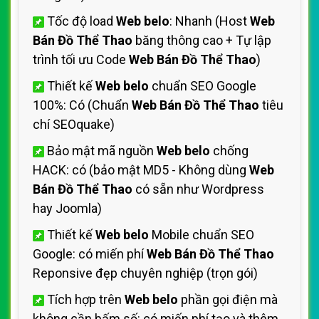
Tốc độ load
Web belo
: Nhanh (Host
Web
Bán Đồ Thể Thao
băng thông cao + Tự lập
trình tối ưu Code
Web Bán Đồ Thể Thao
)
Thiết kế
Web belo
chuẩn SEO Google
100%: Có (Chuẩn
Web Bán Đồ Thể Thao
tiêu
chí SEOquake)
Bảo mật mã nguồn
Web belo
chống
HACK: có (bảo mật MD5 - Không dùng
Web
Bán Đồ Thể Thao
có sẵn như Wordpress
hay Joomla)
Thiết kế
Web belo
Mobile chuẩn SEO
Google: có miến phí
Web Bán Đồ Thể Thao
Reponsive đẹp chuyên nghiệp (trọn gói)
Tích hợp trên
Web belo
phần gọi điện mà
không cần bấm số: có miến phí tạo và thêm