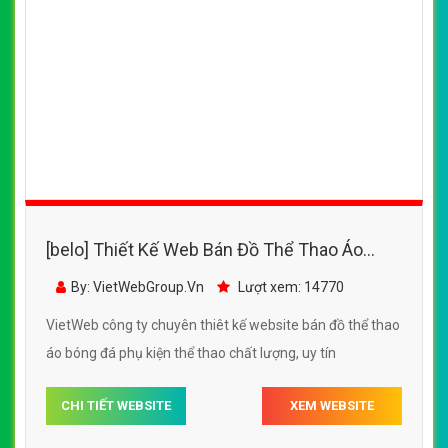
[belo] Thiết Kế Web Bán Đồ Thể Thao Dụng
Cụ Bóng Bàn
By: VietWebGroup.Vn
Lượt xem: 12110
VietWeb công ty chuyên thiết kế website dụng cụ bóng
bàn chất lượng cao. Thiết kế web chuyên nghiệp, uy tín,
đạt chuẩn SEO Google theo SEOquake tại VietWeb, tối
ưu tốc độ load website giúp tăng trải nghiệm người dùng
khi duyệt website.
CHI TIẾT WEBSITE
XEM WEBSITE