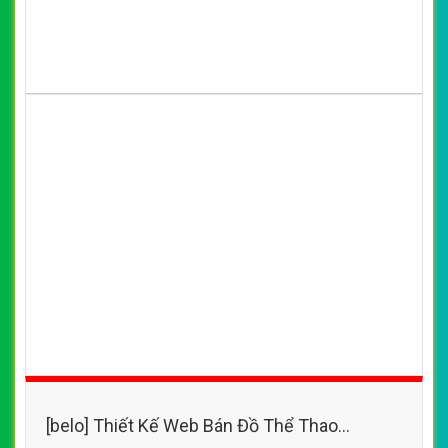
[belo] Thiết Kế Web Bán Đồ Thể Thao Sport
đẹp, chuyên nghiệp chuẩn SEO
By: VietWebGroup.Vn
Lượt xem: 23020
VietWeb công ty chuyên thiết kế website bán đồ thể thao
chất lượng, uy tín với những sản phẩm đa dạng, phong
phú
CHI TIẾT WEBSITE
XEM WEBSITE