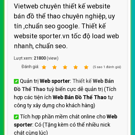
Vietweb chuyên thiết kế website
bán đồ thể thao chuyên nghiệp, uy
tín ,chuẩn seo google. Thiết kế
website sporter.vn tốc độ load web
nhanh, chuẩn seo.
Lượt xem:
21800
(view)
Ðánh giá:
1
2
3
4
5
(
5
sao
1
đánh giá)
Quản trị
Web sporter
:
Thiết kế
Web Bán
Đồ Thể Thao
tuỳ biến cực dễ quản trị (Tích
hợp các tiện ích
Web Bán Đồ Thể Thao
tự
công ty xây dựng cho khách hàng)
Tích hợp phần mềm chát online cho
Web
sporter
: Có (Tặng kèm có thể nhiều nick
chát cùng lúc)