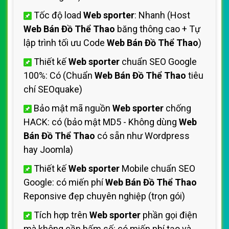
Tốc độ load
Web sporter
: Nhanh (Host
Web Bán Đồ Thể Thao
băng thông cao + Tự
lập trình tối ưu Code
Web Bán Đồ Thể Thao
)
Thiết kế
Web sporter
chuẩn SEO Google
100%: Có (Chuẩn
Web Bán Đồ Thể Thao
tiêu
chí SEOquake)
Bảo mật mã nguồn
Web sporter
chống
HACK: có (bảo mật MD5 - Không dùng
Web
Bán Đồ Thể Thao
có sẵn như Wordpress
hay Joomla)
Thiết kế
Web sporter
Mobile chuẩn SEO
Google: có miến phí
Web Bán Đồ Thể Thao
Reponsive đẹp chuyên nghiệp (trọn gói)
Tích hợp trên
Web sporter
phần gọi điện
mà không cần bấm số: có miến phí tạo và