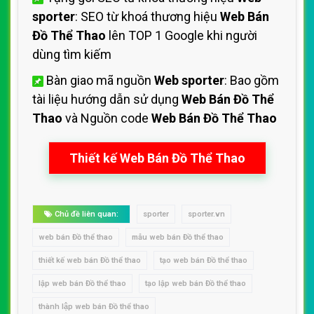
sporter
: SEO từ khoá thương hiệu
Web Bán
Đồ Thể Thao
lên TOP 1 Google khi người
dùng tìm kiếm
Bàn giao mã nguồn
Web sporter
: Bao gồm
tài liệu hướng dẫn sử dụng
Web Bán Đồ Thể
Thao
và Nguồn code
Web Bán Đồ Thể Thao
Thiết kế Web Bán Đồ Thể Thao
Chủ đề liên quan:
sporter
sporter.vn
web bán Đồ thể thao
mẫu web bán Đồ thể thao
thiết kế web bán Đồ thể thao
tạo web bán Đồ thể thao
lập web bán Đồ thể thao
tạo lập web bán Đồ thể thao
thành lập web bán Đồ thể thao