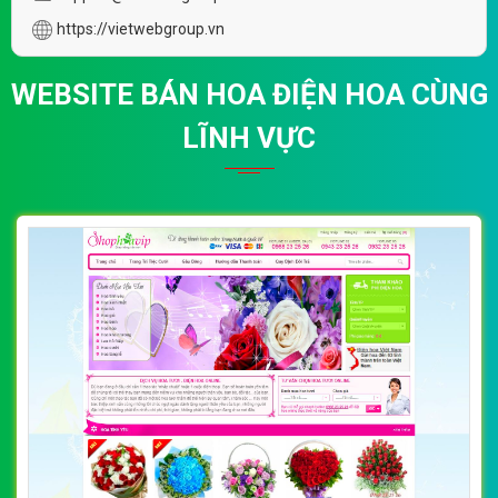
https://vietwebgroup.vn
WEBSITE BÁN HOA ĐIỆN HOA CÙNG
LĨNH VỰC