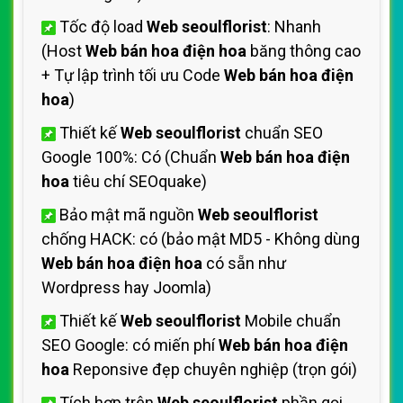
Tốc độ load
Web seoulflorist
: Nhanh
(Host
Web bán hoa điện hoa
băng thông cao
+ Tự lập trình tối ưu Code
Web bán hoa điện
hoa
)
Thiết kế
Web seoulflorist
chuẩn SEO
Google 100%: Có (Chuẩn
Web bán hoa điện
hoa
tiêu chí SEOquake)
Bảo mật mã nguồn
Web seoulflorist
chống HACK: có (bảo mật MD5 - Không dùng
Web bán hoa điện hoa
có sẵn như
Wordpress hay Joomla)
Thiết kế
Web seoulflorist
Mobile chuẩn
SEO Google: có miến phí
Web bán hoa điện
hoa
Reponsive đẹp chuyên nghiệp (trọn gói)
Tích hợp trên
Web seoulflorist
phần gọi