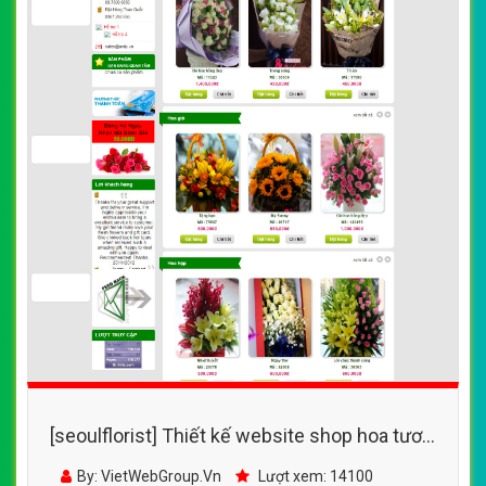
[seoulflorist] Thiết kế website shop hoa tươi
Andy đẹp, chuyên nghiệp chuẩn SEO
By: VietWebGroup.Vn
Lượt xem: 14100