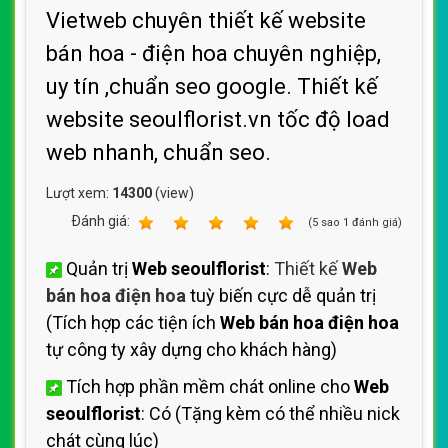
Vietweb chuyên thiết kế website
bán hoa - điện hoa chuyên nghiệp,
uy tín ,chuẩn seo google. Thiết kế
website seoulflorist.vn tốc độ load
web nhanh, chuẩn seo.
Lượt xem:
14300
(view)
Ðánh giá:
1
2
3
4
5
(
5
sao
1
đánh giá)
Quản trị
Web seoulflorist
:
Thiết kế
Web
bán hoa điện hoa
tuỳ biến cực dễ quản trị
(Tích hợp các tiện ích
Web bán hoa điện hoa
tự công ty xây dựng cho khách hàng)
Tích hợp phần mềm chát online cho
Web
seoulflorist
: Có (Tặng kèm có thể nhiều nick
chát cùng lúc)