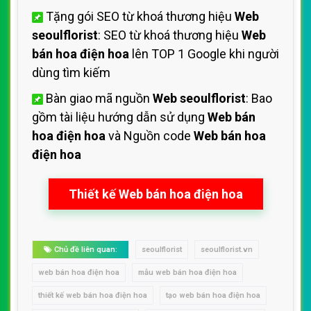
Tặng gói SEO từ khoá thương hiệu
Web
seoulflorist
: SEO từ khoá thương hiệu
Web
bán hoa điện hoa
lên TOP 1 Google khi người
dùng tìm kiếm
Bàn giao mã nguồn
Web seoulflorist
: Bao
gồm tài liệu hướng dẫn sử dụng
Web bán
hoa điện hoa
và Nguồn code
Web bán hoa
điện hoa
Thiết kế Web bán hoa điện hoa
Chủ đề liên quan:
seoulflorist
seoulflorist.vn
web bán hoa điện hoa
mẫu web bán hoa điện hoa
thiết kế web bán hoa điện hoa
tạo web bán hoa điện hoa