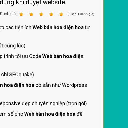
 dùng khi duyệt website.
Ðánh giá:
1
2
3
4
5
(
5
sao
1
đánh giá)
ợp các tiện ích
Web bán hoa điện hoa
tự
át cùng lúc)
p trình tối ưu Code
Web bán hoa điện
 chí SEOquake)
n hoa điện hoa
có sẵn như Wordpress
eponsive đẹp chuyên nghiệp (trọn gói)
thêm số cho
Web bán hoa điện hoa
để