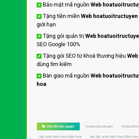
Bảo mật mã nguồn
Web hoatuoitructu
Tặng tiền miền
Web hoatuoitructuyen
giới hạn
Tặng gói quản trị
Web hoatuoitructuy
SEO Google 100%
Tặng gói SEO từ khoá thương hiệu
Web 
dùng tìm kiếm
Bàn giao mã nguồn
Web hoatuoitructu
hoa
Chủ đề liên quan:
hoatuoitructuyen
hoatuoitru
lập web bán hoa điện hoa
tạo lập web bán hoa điện hoa