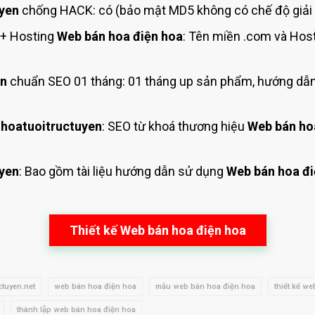
yen
chống HACK: có (bảo mật MD5 không có chế độ giải 
+ Hosting
Web bán hoa điện hoa
: Tên miền .com và Hos
en
chuẩn SEO 01 tháng: 01 tháng up sản phẩm, hướng dẫn
hoatuoitructuyen
: SEO từ khoá thương hiệu
Web bán ho
yen
: Bao gồm tài liệu hướng dẫn sử dụng
Web bán hoa đi
Thiết kế Web bán hoa điện hoa
ctuyen.net
web bán hoa điện hoa
mẫu web bán hoa điện hoa
thiết kế w
thành lập web bán hoa điện hoa