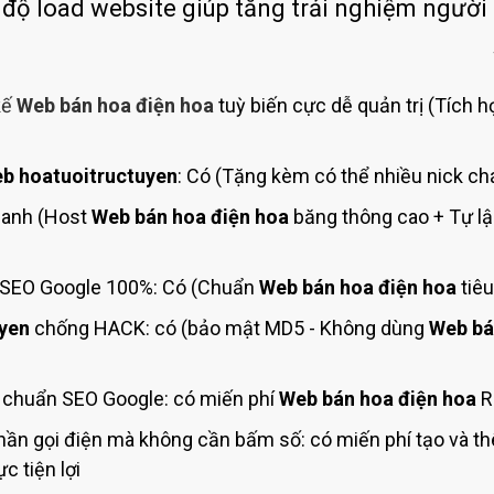
Bảng giá quảng cáo Google
 độ load website giúp tăng trải nghiệm người
Bảng giá quảng cáo Facebook
Bảng giá quảng cáo Banner
kế
Web bán hoa điện hoa
tuỳ biến cực dễ quản trị (Tích h
Bảng giá quản trị Website
Bảng giá quản trị Fanpage Facebook
b hoatuoitructuyen
: Có (Tặng kèm có thể nhiều nick ch
Bảng giá SEO Website
hanh (Host
Web bán hoa điện hoa
băng thông cao + Tự lậ
SEO Google 100%: Có (Chuẩn
Web bán hoa điện hoa
tiêu
yen
chống HACK: có (bảo mật MD5 - Không dùng
Web bá
 chuẩn SEO Google: có miến phí
Web bán hoa điện hoa
R
ần gọi điện mà không cần bấm số: có miến phí tạo và 
c tiện lợi