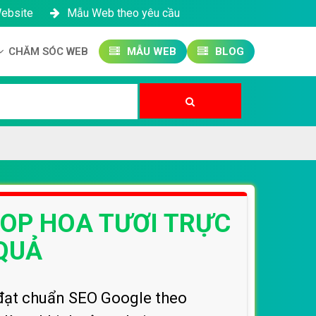
Website
Mẫu Web theo yêu cầu
CHĂM SÓC WEB
MẪU WEB
BLOG
Công ty SEO Website
Quản trị Website
Quản trị Fanpage
HOP HOA TƯƠI TRỰC
QUẢ
, đạt chuẩn SEO Google theo