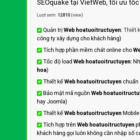
SEOquake tại VietWeb, tối ưu tốc
Lượt xem:
12810
(view)
Quản trị
Web hoatuoitructuyen
:
Thiết 
công ty xây dựng cho khách hàng)
Tích hợp phần mềm chát online cho
We
Tốc độ load
Web hoatuoitructuyen
: N
hoa
)
Thiết kế
Web hoatuoitructuyen
chuẩn 
Bảo mật mã nguồn
Web hoatuoitructu
hay Joomla)
Thiết kế
Web hoatuoitructuyen
Mobile
Tích hợp trên
Web hoatuoitructuyen
ph
khách hàng gọi luôn không cần nhập số cự