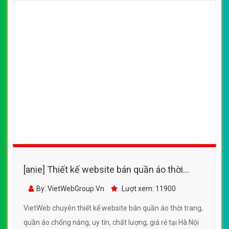
[anie] Thiết kế website bán quần áo cao cấp,
với nhiều sản phẩm với nhiều mẫu mã đẹp,
By: VietWebGroup.Vn
Lượt xem: 11800
bắt mắt
VietWeb chuyên thiết kế website bán quần áo cao cấp,
với nhiều sản phẩm với nhiều mẫu mã đẹp, bắt mắt,
chuyên nghiệp, uy tín, tại Hà Nội
CHI TIẾT WEBSITE
XEM WEBSITE