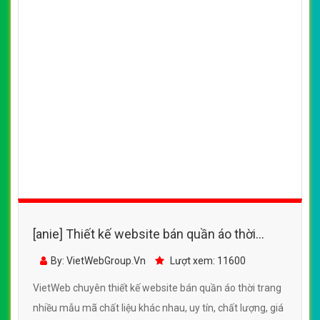
VietWeb gửi lời cảm ơn tới quý khách hàng đã luôn tin dùng
dịch vụ thiết kế website chuyên nghiệp suốt chặng đường >8
năm qua!
CÔNG TY THIẾT KẾ WEBSITE CHUYÊN NGHIỆP VIỆT
WEB
Số 202, Ngõ 364 Trung Liệt, Thái Hà, Đống Đa, Hà Nội
Số 36 Đa Kao, Điện Biên Phủ, Quận 1, TP. Hồ Chí Minh
0915 406 986
(024).6658.7378
support@vietwebgroup.vn
https://vietwebgroup.vn
WEBSITE QUẦN ÁO CÙNG LĨNH VỰC