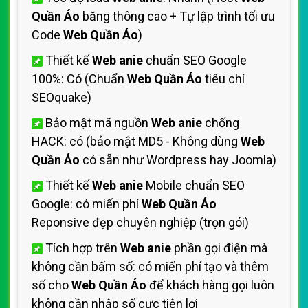
Quần Áo
băng thông cao + Tự lập trình tối ưu
Code
Web Quần Áo
)
Thiết kế
Web anie
chuẩn SEO Google
100%: Có (Chuẩn
Web Quần Áo
tiêu chí
SEOquake)
Bảo mật mã nguồn
Web anie
chống
HACK: có (bảo mật MD5 - Không dùng
Web
Quần Áo
có sẵn như Wordpress hay Joomla)
Thiết kế
Web anie
Mobile chuẩn SEO
Google: có miến phí
Web Quần Áo
Reponsive đẹp chuyên nghiệp (trọn gói)
Tích hợp trên
Web anie
phần gọi điện mà
không cần bấm số: có miến phí tạo và thêm
số cho
Web Quần Áo
để khách hàng gọi luôn
không cần nhập số cực tiện lợi