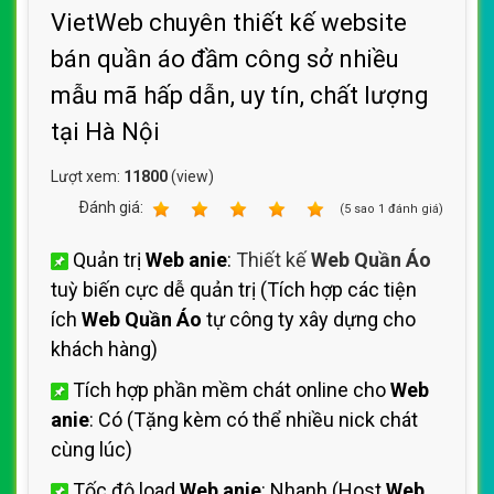
VietWeb chuyên thiết kế website
bán quần áo đầm công sở nhiều
mẫu mã hấp dẫn, uy tín, chất lượng
tại Hà Nội
Lượt xem:
11800
(view)
Ðánh giá:
1
2
3
4
5
(
5
sao
1
đánh giá)
Quản trị
Web anie
:
Thiết kế
Web Quần Áo
tuỳ biến cực dễ quản trị (Tích hợp các tiện
ích
Web Quần Áo
tự công ty xây dựng cho
khách hàng)
Tích hợp phần mềm chát online cho
Web
anie
: Có (Tặng kèm có thể nhiều nick chát
cùng lúc)
Tốc độ load
Web anie
: Nhanh (Host
Web