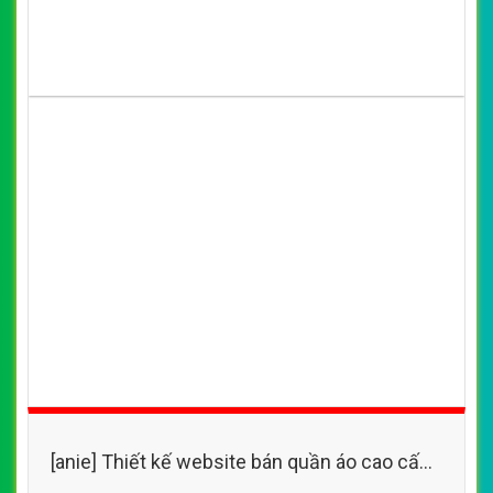
[anie] Thiết kế website bán quần áo phụ kiện
thời trang với nhiều mẫu mã bắt mắt
By: VietWebGroup.Vn
Lượt xem: 20200
VietWeb chuyên thiết kế website bán quần áo phụ kiện
thời trang với nhiều mẫu mã bắt mắt của Zanado,
chuyên nghiệp, uy tín, chất lượng, giá rẻ tại Hà Nội