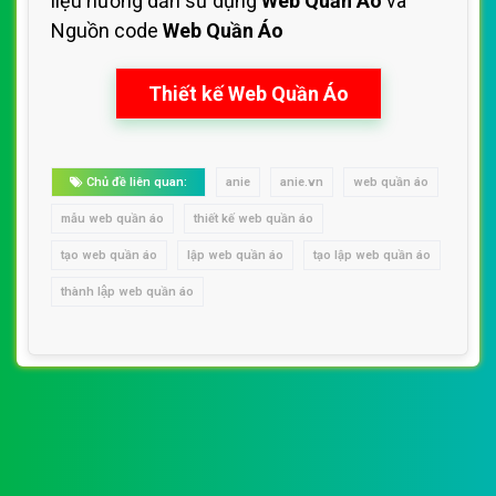
liệu hướng dẫn sử dụng
Web Quần Áo
và
Nguồn code
Web Quần Áo
Thiết kế Web Quần Áo
Chủ đề liên quan:
anie
anie.vn
web quần áo
mẫu web quần áo
thiết kế web quần áo
tạo web quần áo
lập web quần áo
tạo lập web quần áo
thành lập web quần áo