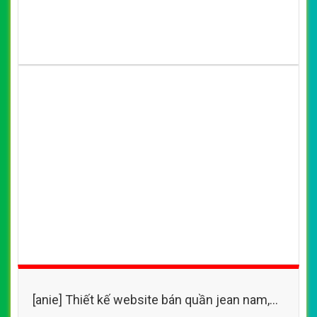
[anie] Thiết kế website quần cho bé gái,
phong cách, thời trang, nhiều mẫu mã
By: VietWebGroup.Vn
Lượt xem: 12100
VietWeb chuyên thiết kế website quần cho bé gái, phong
cách, thời trang, nhiều mẫu mã, chuyên nghiệp, uy tín,
chất lượng tại Hà Nội