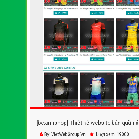
[bexinhshop] Thiết kế website bán quần á
logo quần áo bóng đá, phụ kiện bống đá
By: VietWebGroup.Vn
Lượt xem: 19000