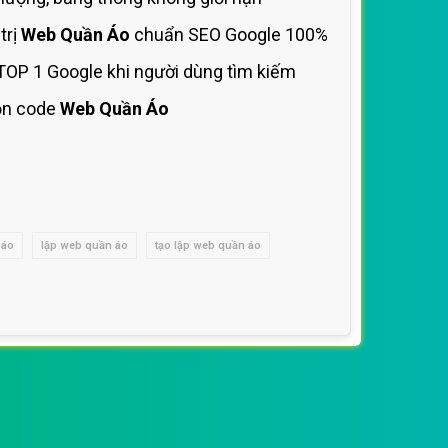
trị
Web Quần Áo
chuẩn SEO Google 100%
TOP 1 Google khi người dùng tìm kiếm
ồn code
Web Quần Áo
 áo
lập web quần áo
tạo lập web quần áo