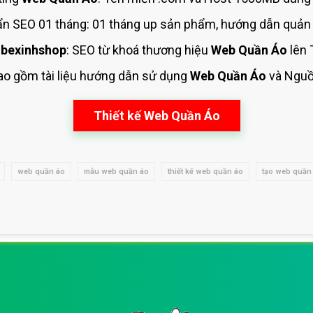
n SEO 01 tháng: 01 tháng up sản phẩm, hướng dẫn quản 
bexinhshop
: SEO từ khoá thương hiệu
Web Quần Áo
lên 
Bao gồm tài liệu hướng dẫn sử dụng
Web Quần Áo
và Ngu
Thiết kế Web Quần Áo
web quần áo
mẫu web quần áo
thiết kế web quần áo
tạo web quần