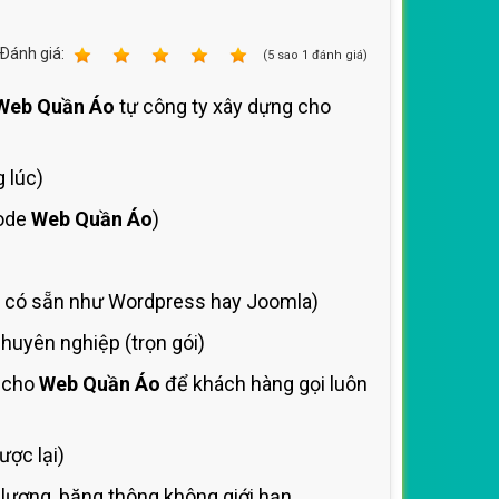
Ðánh giá:
1
2
3
4
5
(
5
sao
1
đánh giá)
Web Quần Áo
tự công ty xây dựng cho
 lúc)
Code
Web Quần Áo
)
có sẵn như Wordpress hay Joomla)
uyên nghiệp (trọn gói)
ố cho
Web Quần Áo
để khách hàng gọi luôn
ợc lại)
lượng, băng thông không giới hạn