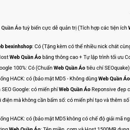
Bảng giá quảng cáo Google
Bảng giá quảng cáo Facebook
Bảng giá quảng cáo Banner
 Quần Áo
tuỳ biến cực dễ quản trị (Tích hợp các tiện ích
Bảng giá quản trị Website
Bảng giá quản trị Fanpage Facebook
b bexinhshop
: Có (Tặng kèm có thể nhiều nick chát cùng
Bảng giá SEO Website
Host
Web Quần Áo
băng thông cao + Tự lập trình tối ưu 
oogle 100%: Có (Chuẩn
Web Quần Áo
tiêu chí SEOquake)
ống HACK: có (bảo mật MD5 - Không dùng
Web Quần Áo
 SEO Google: có miến phí
Web Quần Áo
Reponsive đẹp ch
 điện mà không cần bấm số: có miến phí tạo và thêm s
ống HACK: có (bảo mật MD5 không có chế độ giải mã ngư
ting
Web Quần Áo
: Tên miền .com và Host 1500MB dung 