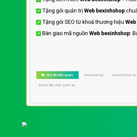
Tặng gói quản trị
Web bexinhshop
chuẩ
Tặng gói SEO từ khoá thương hiệu
Web 
Bàn giao mã nguồn
Web bexinhshop
: 
Chủ đề liên quan:
bexinhshop
bexinhshop.vn
thành lập web quần áo