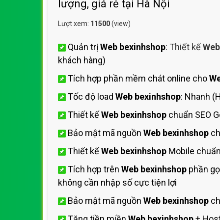
lượng, giá rẻ tại Hà Nội
Lượt xem:
11500
(view)
Quản trị
Web bexinhshop
:
Thiết kế
Web
khách hàng)
Tích hợp phần mềm chát online cho
We
Tốc độ load
Web bexinhshop
: Nhanh (
Thiết kế
Web bexinhshop
chuẩn SEO G
Bảo mật mã nguồn
Web bexinhshop
ch
Thiết kế
Web bexinhshop
Mobile chuẩn
Tích hợp trên
Web bexinhshop
phần gọi
không cần nhập số cực tiện lợi
Bảo mật mã nguồn
Web bexinhshop
ch
Tặng tiền miền
Web bexinhshop
+ Hos