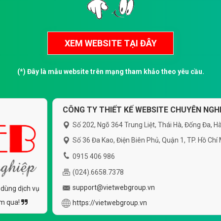
(*) Đây là mẫu website trên mạng tham khảo theo yêu cầu.
CÔNG TY THIẾT KẾ WEBSITE CHUYÊN NGHI
Số 202, Ngõ 364 Trung Liệt, Thái Hà, Đống Đa, Hà
Số 36 Đa Kao, Điện Biên Phủ, Quận 1, TP. Hồ Chí
0915 406 986
(024).6658.7378
support@vietwebgroup.vn
 dùng dịch vụ
ăm qua!
https://vietwebgroup.vn