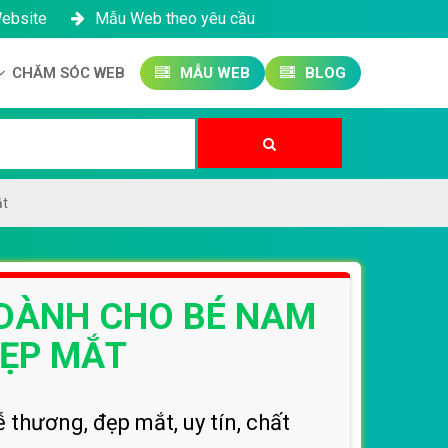
Website
Mẫu Web theo yêu cầu
CHĂM SÓC WEB
MẪU WEB
BLOG
Công ty SEO Website
Quản trị Website
Quản trị Fanpage
ắt
O DÀNH CHO BÉ NAM
ĐẸP MẮT
thương, đẹp mắt, uy tín, chất