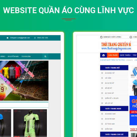
WEBSITE QUẦN ÁO CÙNG LĨNH VỰC