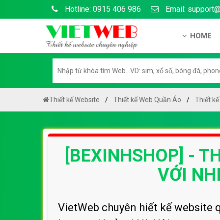
Hotline: 0915 406 986
Email: support
HOME
Giới thiệu
Hồ sơ nă
Hướng dẫ
Thiết kế Website
Thiết kế Web Quần Áo
Thiết k
Tuyển dụ
Chính sá
[BEXINHSHOP] - T
Chính sác
Liên hệ c
VỚI NH
Chính sác
VietWeb chuyên hiết kế website q