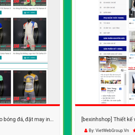
o bóng đá, đặt may in
[bexinhshop] Thiết kế
mã chất liệu khác nha
By: VietWebGroup.Vn