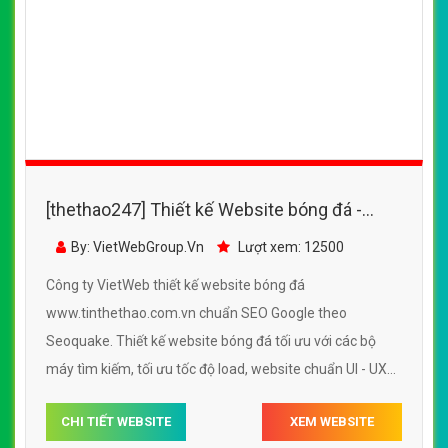
[thethao247] Thiết kế Website bóng đá -
www.tinthethao.com.vn - VietWebGroup.Vn
By: VietWebGroup.Vn
Lượt xem: 12500
Công ty VietWeb thiết kế website bóng đá
www.tinthethao.com.vn chuẩn SEO Google theo
Seoquake. Thiết kế website bóng đá tối ưu với các bộ
máy tìm kiếm, tối ưu tốc độ load, website chuẩn UI - UX
giúp tăng trải nghiệm người dùng lướt website bóng đá
CHI TIẾT WEBSITE
XEM WEBSITE
www.tinthethao.com.vn