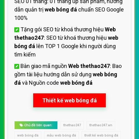
SEO 01 tháng: 01 tháng up sản phẩm, hướng
dẫn quản trị
web bóng đá
chuẩn SEO Google
100%
Tặng gói SEO từ khoá thương hiệu
Web
thethao247
: SEO từ khoá thương hiệu
web
bóng đá
lên TOP 1 Google khi người dùng
tìm kiếm
Bàn giao mã nguồn
Web thethao247
: Bao
gồm tài liệu hướng dẫn sử dụng
web bóng
đá
và Nguồn code
web bóng đá
Thiết kế web bóng đá
Chủ đề liên quan:
thethao247
thethao247.vn
web bóng đá
mẫu web bóng đá
thiết kế web bóng đá