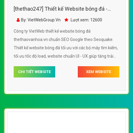
[thethao247] Thiết kế Website bóng đá -
thethaovanhoa.vn - VietWebGroup.Vn
By: VietWebGroup.Vn
Lượt xem: 12600
Công ty VietWeb thiết kế website bóng đá
thethaovanhoa.vn chuẩn SEO Google theo Seoquake.
Thiết kế website bóng đá tối ưu với các bộ máy tìm kiếm,
tối ưu tốc độ load, website chuẩn UI - UX giúp tăng trải
nghiệm người dùng lướt website bóng đá
CHI TIẾT WEBSITE
XEM WEBSITE
thethaovanhoa.vn