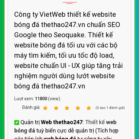
Công ty VietWeb thiết kế website
bóng đá thethao247.vn chuẩn SEO
Google theo Seoquake. Thiết kế
website bóng đá tối ưu với các bộ
máy tìm kiếm, tối ưu tốc độ load,
website chuẩn UI - UX giúp tăng trải
nghiệm người dùng lướt website
bóng đá thethao247.vn
Lượt xem:
11800
(view)
Ðánh giá:
1
2
3
4
5
(
5
sao
1
đánh giá)
Quản trị
Web thethao247
:
Thiết kế
web
bóng đá
tuỳ biến cực dễ quản trị (Tích hợp
các tiện ích
web bóng đá
tự công ty xây