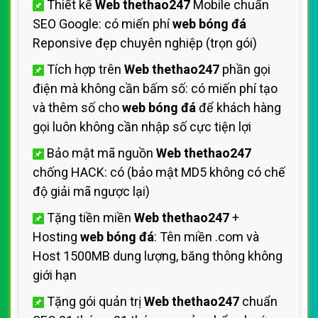
Thiết kế
Web thethao247
Mobile chuẩn
SEO Google: có miến phí
web bóng đá
Reponsive đẹp chuyên nghiệp (trọn gói)
Tích hợp trên
Web thethao247
phần gọi
điện mà không cần bấm số: có miến phí tạo
và thêm số cho
web bóng đá
để khách hàng
gọi luôn không cần nhập số cực tiện lợi
Bảo mật mã nguồn
Web thethao247
chống HACK: có (bảo mật MD5 không có chế
độ giải mã ngược lại)
Tặng tiền miền
Web thethao247
+
Hosting
web bóng đá
: Tên miền .com và
Host 1500MB dung lượng, băng thông không
giới hạn
Tặng gói quản trị
Web thethao247
chuẩn