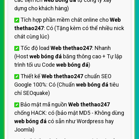
dựng cho khách hàng)
Tích hợp phần mềm chát online cho
Web
thethao247
: Có (Tặng kèm có thể nhiều nick
chát cùng lúc)
Tốc độ load
Web thethao247
: Nhanh
(Host
web bóng đá
băng thông cao + Tự lập
trình tối ưu Code
web bóng đá
)
Thiết kế
Web thethao247
chuẩn SEO
Google 100%: Có (Chuẩn
web bóng đá
tiêu
chí SEOquake)
Bảo mật mã nguồn
Web thethao247
chống HACK: có (bảo mật MD5 - Không dùng
web bóng đá
có sẵn như Wordpress hay
Joomla)