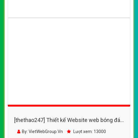
[thethao247] Thiết kế Website web bóng đá -
www24hcomvn
By: VietWebGroup.Vn
Lượt xem: 13000