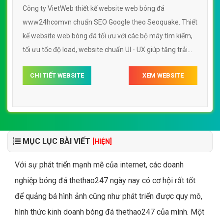
Công ty VietWeb thiết kế website web bóng đá
www24hcomvn chuẩn SEO Google theo Seoquake. Thiết
kế website web bóng đá tối ưu với các bộ máy tìm kiếm,
tối ưu tốc độ load, website chuẩn UI - UX giúp tăng trải
nghiệm người dùng lướt website web bóng đá
CHI TIẾT WEBSITE
XEM WEBSITE
www24hcomvn
MỤC LỤC BÀI VIẾT
[HIỆN]
Với sự phát triển mạnh mẽ của internet, các doanh
nghiệp bóng đá thethao247 ngày nay có cơ hội rất tốt
để quảng bá hình ảnh cũng như phát triển được quy mô,
hình thức kinh doanh bóng đá thethao247 của mình. Một