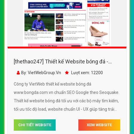
[thethao247] Thiết kế Website bóng đá -
www.bongda.com.vn - VietWebGroup.Vn
By: VietWebGroup.Vn
Lượt xem: 12200
Công ty VietWeb thiết kế website bóng đá
www.bongda.com.vn chuẩn SEO Google theo Seoquake.
Thiết kế website bóng đá tối ưu với các bộ máy tìm kiếm,
tối ưu tốc độ load, website chuẩn UI - UX giúp tăng trải
nghiệm người dùng lướt website bóng đá
CHI TIẾT WEBSITE
XEM WEBSITE
www.bongda.com.vn