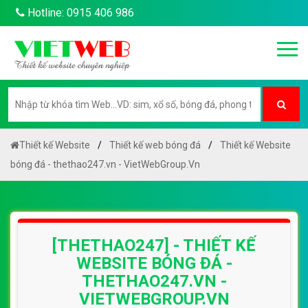
Hotline: 0915 406 986
Thiết kế Website
Thiết kế web bóng đá
Thiết kế Website
bóng đá - thethao247.vn - VietWebGroup.Vn
[THETHAO247] - THIẾT KẾ
WEBSITE BÓNG ĐÁ -
THETHAO247.VN -
VIETWEBGROUP.VN