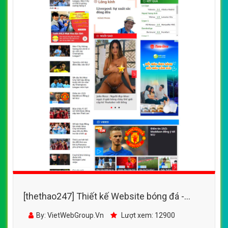
[thethao247] Thiết kế Website bóng đá -
bongdaplus.vn - VietWebGroup.Vn
By: VietWebGroup.Vn
Lượt xem: 12900