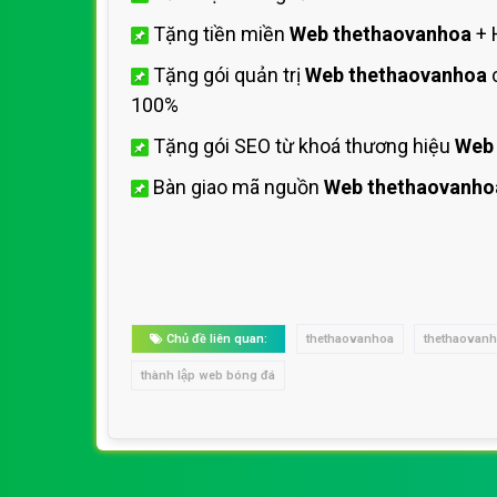
Tặng tiền miền
Web thethaovanhoa
+ 
Tặng gói quản trị
Web thethaovanhoa
c
100%
Tặng gói SEO từ khoá thương hiệu
Web
Bàn giao mã nguồn
Web thethaovanho
Chủ đề liên quan:
thethaovanhoa
thethaovanh
thành lập web bóng đá