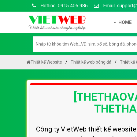
Hotline: 0915 406 986
Email: support
HOME
Giới thiệu
Hồ sơ nă
Hướng dẫ
Thiết kế Website
Thiết kế web bóng đá
Thiết kế
Tuyển dụ
Chính sá
[THETHAOVA
Chính sác
Liên hệ c
THETHA
Chính sác
Công ty VietWeb thiết kế websit