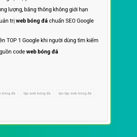
ng lượng, băng thông không giới hạn
uản trị
web bóng đá
chuẩn SEO Google
ên TOP 1 Google khi người dùng tìm kiếm
guồn code
web bóng đá
b bóng đá
lập web bóng đá
tạo lập web bóng đá