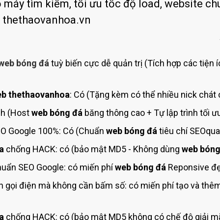
Bảng giá quảng cáo Google
 máy tìm kiếm, tối ưu tốc độ load, website ch
á thethaovanhoa.vn
Bảng giá quảng cáo Facebook
Bảng giá quảng cáo Banner
Bảng giá quản trị Website
web bóng đá
tuỳ biến cực dễ quản trị (Tích hợp các tiện 
Bảng giá quản trị Fanpage Facebook
Bảng giá SEO Website
b thethaovanhoa
: Có (Tặng kèm có thể nhiều nick chát 
nh (Host
web bóng đá
băng thông cao + Tự lập trình tối 
O Google 100%: Có (Chuẩn
web bóng đá
tiêu chí SEOqua
a
chống HACK: có (bảo mật MD5 - Không dùng
web bóng
uẩn SEO Google: có miến phí
web bóng đá
Reponsive đẹp
 gọi điện mà không cần bấm số: có miến phí tạo và thê
a
chống HACK: có (bảo mật MD5 không có chế độ giải mã