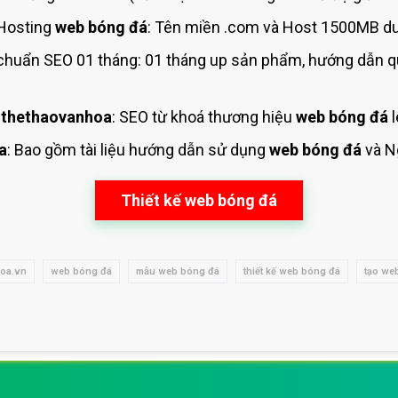
Hosting
web bóng đá
: Tên miền .com và Host 1500MB du
huẩn SEO 01 tháng: 01 tháng up sản phẩm, hướng dẫn q
 thethaovanhoa
: SEO từ khoá thương hiệu
web bóng đá
l
a
: Bao gồm tài liệu hướng dẫn sử dụng
web bóng đá
và N
Thiết kế web bóng đá
oa.vn
web bóng đá
mẫu web bóng đá
thiết kế web bóng đá
tạo we