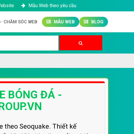
Website
Mẫu Web theo yêu cầu
CHĂM SÓC WEB
MẪU WEB
BLOG
Công ty SEO Website
Quản trị Website
Quản trị Fanpage
E BÓNG ĐÁ -
ROUP.VN
e theo Seoquake. Thiết kế