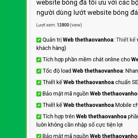
website bóng đá tối ưu với các bộ
người dùng lướt website bóng đ
Lượt xem:
12800
(view)
Quản trị
Web thethaovanhoa
:
Thiết kế
khách hàng)
Tích hợp phần mềm chát online cho
We
Tốc độ load
Web thethaovanhoa
: Nha
Thiết kế
Web thethaovanhoa
chuẩn SE
Bảo mật mã nguồn
Web thethaovanho
Thiết kế
Web thethaovanhoa
Mobile ch
Tích hợp trên
Web thethaovanhoa
phần
luôn không cần nhập số cực tiện lợi
Bảo mật mã nguồn
Web thethaovanho