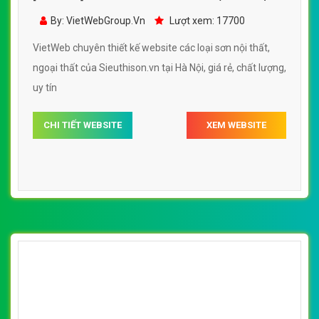
VietWeb gửi lời cảm ơn tới quý khách hàng đã luôn tin dùng
dịch vụ thiết kế website chuyên nghiệp suốt chặng đường >8
năm qua!
CÔNG TY THIẾT KẾ WEBSITE CHUYÊN NGHIỆP VIỆT
WEB
Số 202, Ngõ 364 Trung Liệt, Thái Hà, Đống Đa, Hà Nội
Số 36 Đa Kao, Điện Biên Phủ, Quận 1, TP. Hồ Chí Minh
0915 406 986
(024).6658.7378
support@vietwebgroup.vn
https://vietwebgroup.vn
WEBSITE CÁC LOẠI SƠN NỘI THẤT