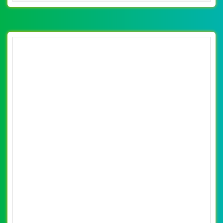
VietWeb chuyên thiết kế website các loại sơn nội thất,
ngoại thất của Dulux Hà Hưng, uy tín, chất lượng, giá rẻ
tại Hà Nội
CHI TIẾT WEBSITE
XEM WEBSITE