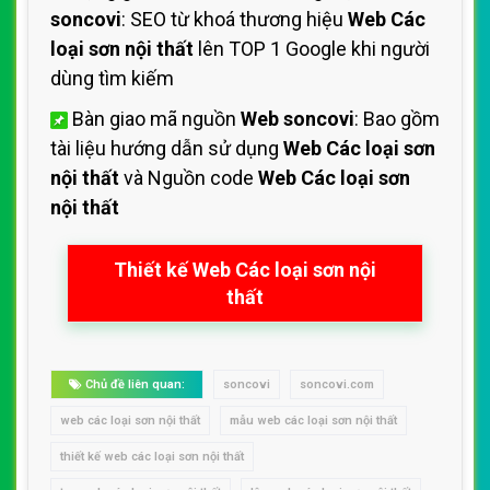
soncovi
: SEO từ khoá thương hiệu
Web Các
loại sơn nội thất
lên TOP 1 Google khi người
dùng tìm kiếm
Bàn giao mã nguồn
Web soncovi
: Bao gồm
tài liệu hướng dẫn sử dụng
Web Các loại sơn
nội thất
và Nguồn code
Web Các loại sơn
nội thất
Thiết kế Web Các loại sơn nội
thất
Chủ đề liên quan:
soncovi
soncovi.com
web các loại sơn nội thất
mẫu web các loại sơn nội thất
thiết kế web các loại sơn nội thất