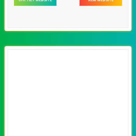
[soncovi] Thiết kế website các loại sơn nội
thất, ngoại thất nhãn hiệu Dulux
By: VietWebGroup.Vn
Lượt xem: 15000
VietWeb chuyên thiết kế website các loại sơn nội thất,
ngoại thất nhãn hiệu Dulux, chuyên nghiệp, uy tín chất
lượng tại Hà Nội
CHI TIẾT WEBSITE
XEM WEBSITE