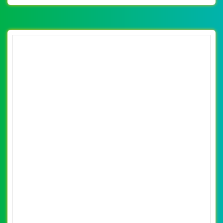
VietWeb chuyên thiết kế website các loại sơn nội thất,
ngoại thất của Sieuthison.vn tại Hà Nội, giá rẻ, chất lượng,
uy tín
CHI TIẾT WEBSITE
XEM WEBSITE