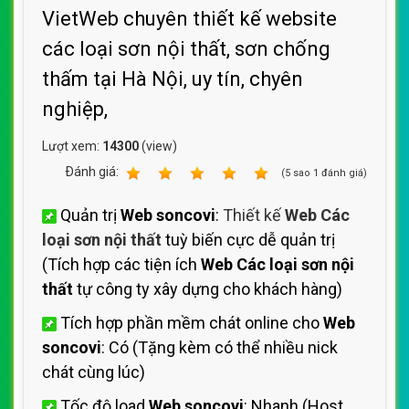
VietWeb chuyên thiết kế website
các loại sơn nội thất, sơn chống
thấm tại Hà Nội, uy tín, chyên
nghiệp,
Lượt xem:
14300
(view)
Ðánh giá:
1
2
3
4
5
(
5
sao
1
đánh giá)
Quản trị
Web soncovi
:
Thiết kế
Web Các
loại sơn nội thất
tuỳ biến cực dễ quản trị
(Tích hợp các tiện ích
Web Các loại sơn nội
thất
tự công ty xây dựng cho khách hàng)
Tích hợp phần mềm chát online cho
Web
soncovi
: Có (Tặng kèm có thể nhiều nick
chát cùng lúc)
Tốc độ load
Web soncovi
: Nhanh (Host