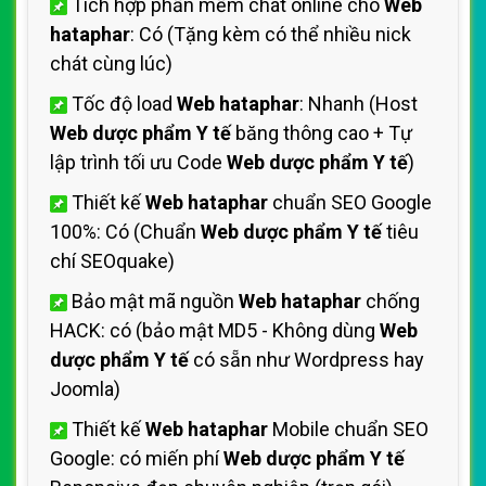
Tích hợp phần mềm chát online cho
Web
hataphar
: Có (Tặng kèm có thể nhiều nick
chát cùng lúc)
Tốc độ load
Web hataphar
: Nhanh (Host
Web dược phẩm Y tế
băng thông cao + Tự
lập trình tối ưu Code
Web dược phẩm Y tế
)
Thiết kế
Web hataphar
chuẩn SEO Google
100%: Có (Chuẩn
Web dược phẩm Y tế
tiêu
chí SEOquake)
Bảo mật mã nguồn
Web hataphar
chống
HACK: có (bảo mật MD5 - Không dùng
Web
dược phẩm Y tế
có sẵn như Wordpress hay
Joomla)
Thiết kế
Web hataphar
Mobile chuẩn SEO
Google: có miến phí
Web dược phẩm Y tế