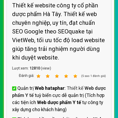
Thiết kế website công ty cổ phần
dược phẩm Hà Tây. Thiết kế web
chuyên nghiệp, uy tín, đạt chuẩn
SEO Google theo SEOquake tại
VietWeb, tối ưu tốc độ load website
giúp tăng trải nghiệm người dùng
khi duyệt website.
Lượt xem:
12810
(view)
Ðánh giá:
1
2
3
4
5
(
5
sao
1
đánh giá)
Quản trị
Web hataphar
:
Thiết kế
Web dược
phẩm Y tế
tuỳ biến cực dễ quản trị (Tích hợp
các tiện ích
Web dược phẩm Y tế
tự công ty
xây dựng cho khách hàng)