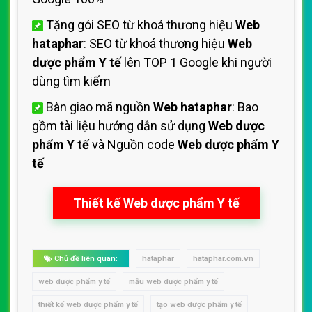
Tặng gói SEO từ khoá thương hiệu
Web
hataphar
: SEO từ khoá thương hiệu
Web
dược phẩm Y tế
lên TOP 1 Google khi người
dùng tìm kiếm
Bàn giao mã nguồn
Web hataphar
: Bao
gồm tài liệu hướng dẫn sử dụng
Web dược
phẩm Y tế
và Nguồn code
Web dược phẩm Y
tế
Thiết kế Web dược phẩm Y tế
Chủ đề liên quan:
hataphar
hataphar.com.vn
web dược phẩm y tế
mẫu web dược phẩm y tế
thiết kế web dược phẩm y tế
tạo web dược phẩm y tế