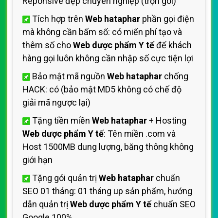
Reponsive đẹp chuyên nghiệp (trọn gói)
Tích hợp trên
Web hataphar
phần gọi điện
mà không cần bấm số: có miến phí tạo và
thêm số cho
Web dược phẩm Y tế
để khách
hàng gọi luôn không cần nhập số cực tiện lợi
Bảo mật mã nguồn
Web hataphar
chống
HACK: có (bảo mật MD5 không có chế độ
giải mã ngược lại)
Tặng tiền miền
Web hataphar
+ Hosting
Web dược phẩm Y tế
: Tên miền .com và
Host 1500MB dung lượng, băng thông không
giới hạn
Tặng gói quản trị
Web hataphar
chuẩn
SEO 01 tháng: 01 tháng up sản phẩm, hướng
dẫn quản trị
Web dược phẩm Y tế
chuẩn SEO
Google 100%