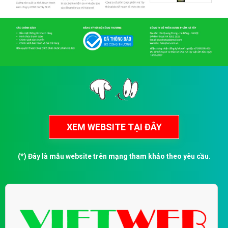
(*) Đây là mẫu website trên mạng tham khảo theo yêu cầu.