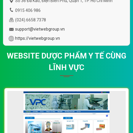
Số 36 Đa Kao, Điện Biên Phủ, Quận 1, TP. Hồ Chí Minh
0915 406 986
(024).6658.7378
support@vietwebgroup.vn
https://vietwebgroup.vn
WEBSITE DƯỢC PHẨM Y TẾ CÙNG
LĨNH VỰC