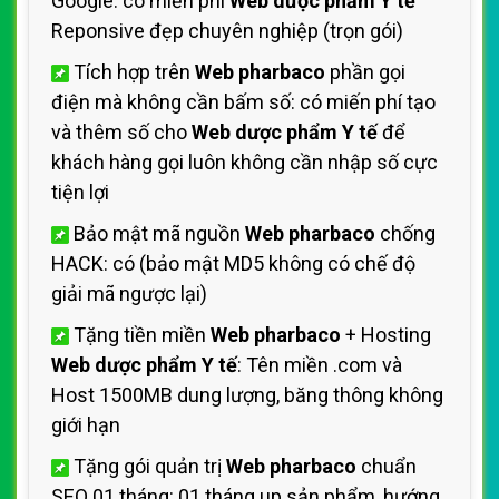
Google: có miến phí
Web dược phẩm Y tế
Reponsive đẹp chuyên nghiệp (trọn gói)
Tích hợp trên
Web pharbaco
phần gọi
điện mà không cần bấm số: có miến phí tạo
và thêm số cho
Web dược phẩm Y tế
để
khách hàng gọi luôn không cần nhập số cực
tiện lợi
Bảo mật mã nguồn
Web pharbaco
chống
HACK: có (bảo mật MD5 không có chế độ
giải mã ngược lại)
Tặng tiền miền
Web pharbaco
+ Hosting
Web dược phẩm Y tế
: Tên miền .com và
Host 1500MB dung lượng, băng thông không
giới hạn
Tặng gói quản trị
Web pharbaco
chuẩn
SEO 01 tháng: 01 tháng up sản phẩm, hướng