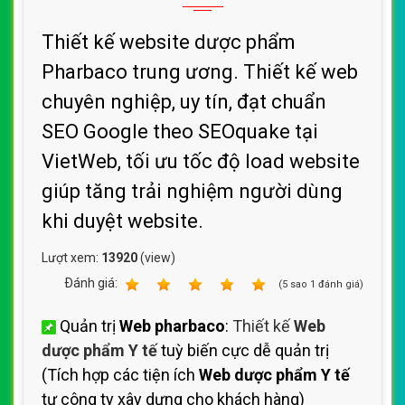
Thiết kế website dược phẩm
Pharbaco trung ương. Thiết kế web
chuyên nghiệp, uy tín, đạt chuẩn
SEO Google theo SEOquake tại
VietWeb, tối ưu tốc độ load website
giúp tăng trải nghiệm người dùng
khi duyệt website.
Lượt xem:
13920
(view)
Ðánh giá:
1
2
3
4
5
(
5
sao
1
đánh giá)
Quản trị
Web pharbaco
:
Thiết kế
Web
dược phẩm Y tế
tuỳ biến cực dễ quản trị
(Tích hợp các tiện ích
Web dược phẩm Y tế
tự công ty xây dựng cho khách hàng)