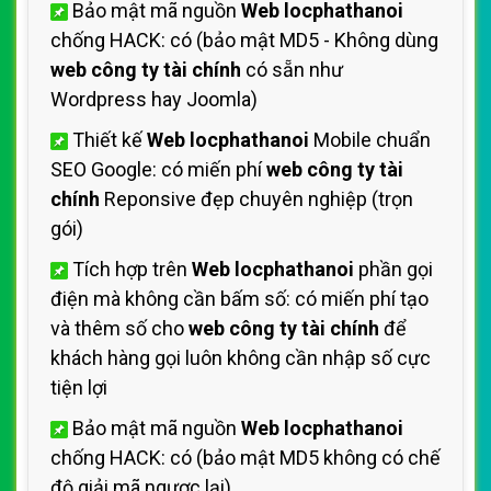
Bảo mật mã nguồn
Web locphathanoi
chống HACK: có (bảo mật MD5 - Không dùng
web công ty tài chính
có sẵn như
Wordpress hay Joomla)
Thiết kế
Web locphathanoi
Mobile chuẩn
SEO Google: có miến phí
web công ty tài
chính
Reponsive đẹp chuyên nghiệp (trọn
gói)
Tích hợp trên
Web locphathanoi
phần gọi
điện mà không cần bấm số: có miến phí tạo
và thêm số cho
web công ty tài chính
để
khách hàng gọi luôn không cần nhập số cực
tiện lợi
Bảo mật mã nguồn
Web locphathanoi
chống HACK: có (bảo mật MD5 không có chế
độ giải mã ngược lại)