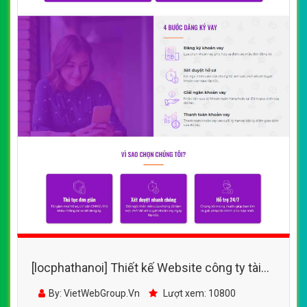
[locphathanoi] Thiết kế Website công ty tài
chính - vayonlinehanoi.com -
By: VietWebGroup.Vn
Lượt xem: 10800
VietWebGroup.Vn