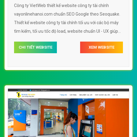
Công ty VietWeb thiết kế website công ty tài chính
vayonlinehanoi.com chuẩn SEO Google theo Seoquake.
Thiết kế website công ty tài chính tối ưu với các bộ máy
tìm kiếm, tối ưu tốc độ load, website chuẩn UI - UX giúp
tăng trải nghiệm người dùng lướt website công ty tài
CHI TIẾT WEBSITE
XEM WEBSITE
chính vayonlinehanoi.com