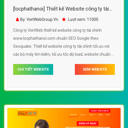
[locphathanoi] Thiết kế Website công ty tài
chính - www.locphathanoi.com -
By: VietWebGroup.Vn
Lượt xem: 11000
VietWebGroup.Vn
Công ty VietWeb thiết kế website công ty tài chính
www.locphathanoi.com chuẩn SEO Google theo
Seoquake. Thiết kế website công ty tài chính tối ưu với
các bộ máy tìm kiếm, tối ưu tốc độ load, website chuẩn UI
- UX giúp tăng trải nghiệm người dùng lướt website công
CHI TIẾT WEBSITE
XEM WEBSITE
ty tài chính www.locphathanoi.com