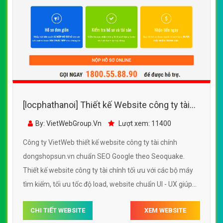
[locphathanoi] Thiết kế Website công ty tài
chính - dongshopsun.vn - VietWebGroup.Vn
By: VietWebGroup.Vn
Lượt xem: 11400
Công ty VietWeb thiết kế website công ty tài chính
dongshopsun.vn chuẩn SEO Google theo Seoquake.
Thiết kế website công ty tài chính tối ưu với các bộ máy
tìm kiếm, tối ưu tốc độ load, website chuẩn UI - UX giúp
tăng trải nghiệm người dùng lướt website công ty tài
CHI TIẾT WEBSITE
XEM WEBSITE
chính dongshopsun.vn