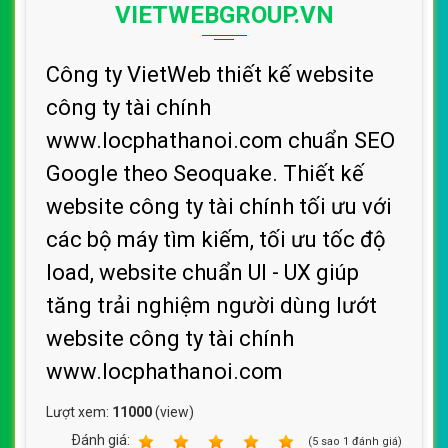
VIETWEBGROUP.VN
Công ty VietWeb thiết kế website
công ty tài chính
www.locphathanoi.com chuẩn SEO
Google theo Seoquake. Thiết kế
website công ty tài chính tối ưu với
các bộ máy tìm kiếm, tối ưu tốc độ
load, website chuẩn UI - UX giúp
tăng trải nghiệm người dùng lướt
website công ty tài chính
www.locphathanoi.com
Lượt xem:
11000
(view)
Ðánh giá:
1
2
3
4
5
(
5
sao
1
đánh giá)