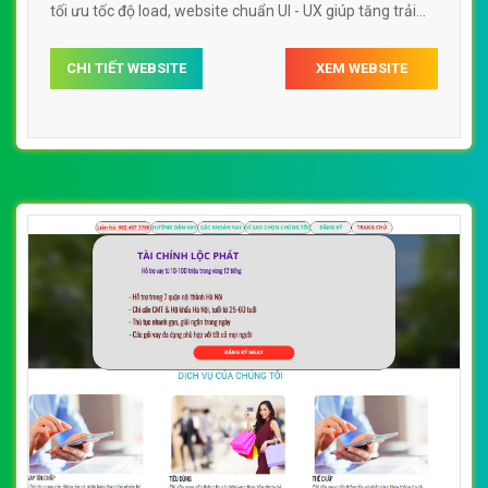
tối ưu tốc độ load, website chuẩn UI - UX giúp tăng trải
nghiệm người dùng lướt website công ty tài chính
CHI TIẾT WEBSITE
XEM WEBSITE
thebank.vn