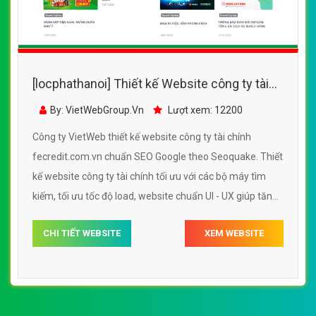
[locphathanoi] Thiết kế Website công ty tài
chính - fecredit.com.vn - VietWebGroup.Vn
By: VietWebGroup.Vn
Lượt xem: 12200
Công ty VietWeb thiết kế website công ty tài chính
fecredit.com.vn chuẩn SEO Google theo Seoquake. Thiết
kế website công ty tài chính tối ưu với các bộ máy tìm
kiếm, tối ưu tốc độ load, website chuẩn UI - UX giúp tăng
trải nghiệm người dùng lướt website công ty tài chính
CHI TIẾT WEBSITE
XEM WEBSITE
fecredit.com.vn