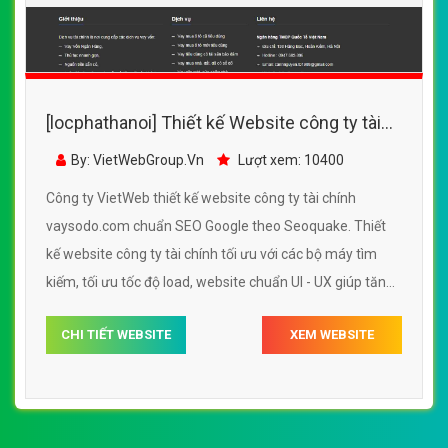
[locphathanoi] Thiết kế Website công ty tài
chính - vaysodo.com - VietWebGroup.Vn
By: VietWebGroup.Vn
Lượt xem: 10400
Công ty VietWeb thiết kế website công ty tài chính
vaysodo.com chuẩn SEO Google theo Seoquake. Thiết
kế website công ty tài chính tối ưu với các bộ máy tìm
kiếm, tối ưu tốc độ load, website chuẩn UI - UX giúp tăng
trải nghiệm người dùng lướt website công ty tài chính
CHI TIẾT WEBSITE
XEM WEBSITE
vaysodo.com