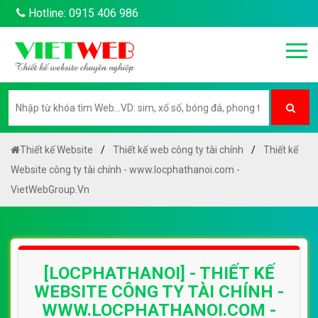
Hotline: 0915 406 986
Thiết kế Website
Thiết kế web công ty tài chính
Thiết kế
Website công ty tài chính - www.locphathanoi.com -
VietWebGroup.Vn
[LOCPHATHANOI] - THIẾT KẾ
WEBSITE CÔNG TY TÀI CHÍNH -
WWW.LOCPHATHANOI.COM -