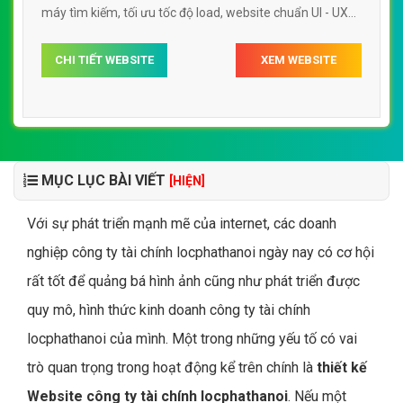
máy tìm kiếm, tối ưu tốc độ load, website chuẩn UI - UX
giúp tăng trải nghiệm người dùng lướt website web công
CHI TIẾT WEBSITE
XEM WEBSITE
ty tài chính wwwhomecreditvn
MỤC LỤC BÀI VIẾT
[HIỆN]
Với sự phát triển mạnh mẽ của internet, các doanh
nghiệp công ty tài chính locphathanoi ngày nay có cơ hội
rất tốt để quảng bá hình ảnh cũng như phát triển được
quy mô, hình thức kinh doanh công ty tài chính
locphathanoi của mình. Một trong những yếu tố có vai
trò quan trọng trong hoạt động kể trên chính là
thiết kế
Website công ty tài chính locphathanoi
. Nếu một