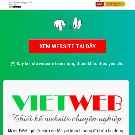
(*) Đây là mẫu website trên mạng tham khảo theo yêu cầu.
VietWeb gửi lời cảm ơn tới quý khách hàng đã luôn tin dùng