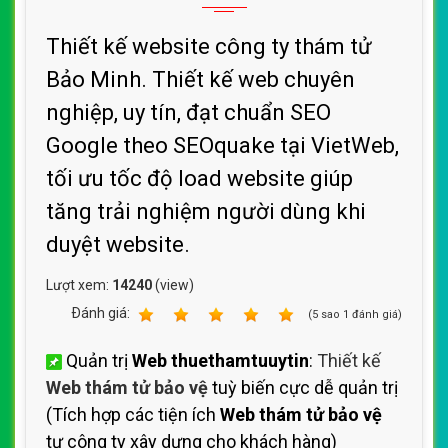
Thiết kế website công ty thám tử
Bảo Minh. Thiết kế web chuyên
nghiệp, uy tín, đạt chuẩn SEO
Google theo SEOquake tại VietWeb,
tối ưu tốc độ load website giúp
tăng trải nghiệm người dùng khi
duyệt website.
Lượt xem:
14240
(view)
Ðánh giá:
1
2
3
4
5
(
5
sao
1
đánh giá)
Quản trị
Web thuethamtuuytin
:
Thiết kế
Web thám tử bảo vệ
tuỳ biến cực dễ quản trị
(Tích hợp các tiện ích
Web thám tử bảo vệ
tự công ty xây dựng cho khách hàng)