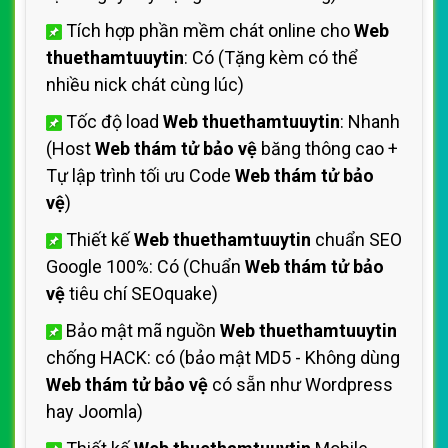
Tích hợp phần mềm chát online cho
Web
thuethamtuuytin
: Có (Tặng kèm có thể
nhiều nick chát cùng lúc)
Tốc độ load
Web thuethamtuuytin
: Nhanh
(Host
Web thám tử bảo vệ
băng thông cao +
Tự lập trình tối ưu Code
Web thám tử bảo
vệ
)
Thiết kế
Web thuethamtuuytin
chuẩn SEO
Google 100%: Có (Chuẩn
Web thám tử bảo
vệ
tiêu chí SEOquake)
Bảo mật mã nguồn
Web thuethamtuuytin
chống HACK: có (bảo mật MD5 - Không dùng
Web thám tử bảo vệ
có sẵn như Wordpress
hay Joomla)