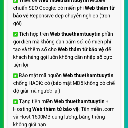
Thiết kế
Web thuethamtuuytin
Mobile
chuẩn SEO Google: có miến phí
Web thám tử
bảo vệ
Reponsive đẹp chuyên nghiệp (trọn
gói)
Tích hợp trên
Web thuethamtuuytin
phần
gọi điện mà không cần bấm số: có miến phí
tạo và thêm số cho
Web thám tử bảo vệ
để
khách hàng gọi luôn không cần nhập số cực
tiện lợi
Bảo mật mã nguồn
Web thuethamtuuytin
chống HACK: có (bảo mật MD5 không có chế
độ giải mã ngược lại)
Tặng tiền miền
Web thuethamtuuytin
+
Hosting
Web thám tử bảo vệ
: Tên miền .com
và Host 1500MB dung lượng, băng thông
không giới hạn