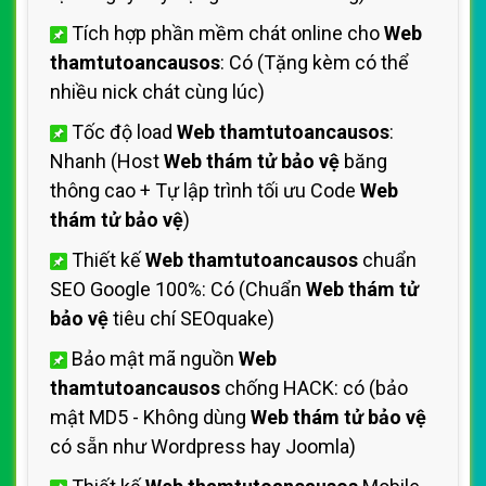
Tích hợp phần mềm chát online cho
Web
thamtutoancausos
: Có (Tặng kèm có thể
nhiều nick chát cùng lúc)
Tốc độ load
Web thamtutoancausos
:
Nhanh (Host
Web thám tử bảo vệ
băng
thông cao + Tự lập trình tối ưu Code
Web
thám tử bảo vệ
)
Thiết kế
Web thamtutoancausos
chuẩn
SEO Google 100%: Có (Chuẩn
Web thám tử
bảo vệ
tiêu chí SEOquake)
Bảo mật mã nguồn
Web
thamtutoancausos
chống HACK: có (bảo
mật MD5 - Không dùng
Web thám tử bảo vệ
có sẵn như Wordpress hay Joomla)