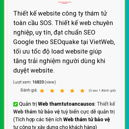
Thiết kế website công ty thám tử
toàn cầu SOS. Thiết kế web chuyên
nghiệp, uy tín, đạt chuẩn SEO
Google theo SEOquake tại VietWeb,
tối ưu tốc độ load website giúp
tăng trải nghiệm người dùng khi
duyệt website.
Lượt xem:
16820
(view)
Ðánh giá:
1
2
3
4
5
(
5
sao
1
đánh giá)
Quản trị
Web thamtutoancausos
:
Thiết kế
Web thám tử bảo vệ
tuỳ biến cực dễ quản trị
(Tích hợp các tiện ích
Web thám tử bảo vệ
tự công ty xây dựng cho khách hàng)