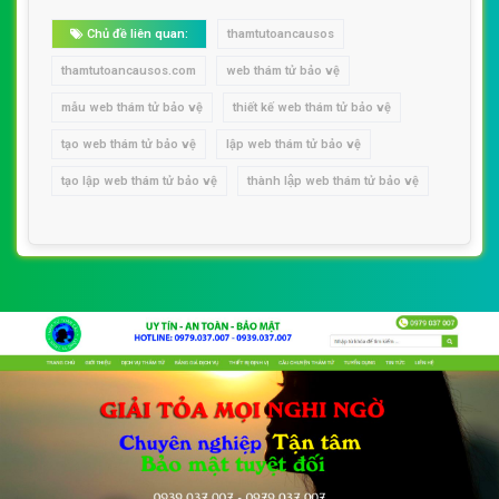
Chủ đề liên quan:
thamtutoancausos
thamtutoancausos.com
web thám tử bảo vệ
mẫu web thám tử bảo vệ
thiết kế web thám tử bảo vệ
tạo web thám tử bảo vệ
lập web thám tử bảo vệ
tạo lập web thám tử bảo vệ
thành lập web thám tử bảo vệ