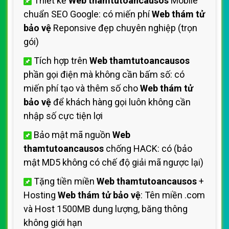
Thiết kế
Web thamtutoancausos
Mobile
chuẩn SEO Google: có miến phí
Web thám tử
bảo vệ
Reponsive đẹp chuyên nghiệp (trọn
gói)
Tích hợp trên
Web thamtutoancausos
phần gọi điện mà không cần bấm số: có
miến phí tạo và thêm số cho
Web thám tử
bảo vệ
để khách hàng gọi luôn không cần
nhập số cực tiện lợi
Bảo mật mã nguồn
Web
thamtutoancausos
chống HACK: có (bảo
mật MD5 không có chế độ giải mã ngược lại)
Tặng tiền miền
Web thamtutoancausos
+
Hosting
Web thám tử bảo vệ
: Tên miền .com
và Host 1500MB dung lượng, băng thông
không giới hạn