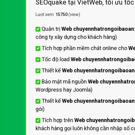
SEOquake tại VietWeb, tối ưu tốc
Lượt xem:
15750
(view)
Quản trị
Web chuyennhatrongoibaoan
công ty xây dựng cho khách hàng)
Tích hợp phần mềm chát online cho
We
Tốc độ load
Web chuyennhatrongoiba
Thiết kế
Web chuyennhatrongoibaoan
Bảo mật mã nguồn
Web chuyennhatro
Wordpress hay Joomla)
Thiết kế
Web chuyennhatrongoibaoan
gói)
Tích hợp trên
Web chuyennhatrongoi
khách hàng gọi luôn không cần nhập số cự