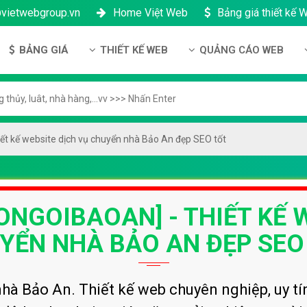
@vietwebgroup.vn
Home Việt Web
Bảng giá thiết kế 
BẢNG GIÁ
THIẾT KẾ WEB
QUẢNG CÁO WEB
 công ty
Bảng giá thiết kế Website
Thiết kế Website
Quảng cáo Google
ng lực
Bảng giá thiết kế Landing Page
Thiết kế Landing Page
Quảng cáo Facebook
n thanh toán
Bảng giá thiết kế App Android & IOS
Thiết kế App
Quảng Cáo Banner
ết kế website dịch vụ chuyển nhà Bảo An đẹp SEO tốt
ng nhân sự
Bảng giá Tên Miền
ch bảo mật
Bảng giá Hosting
NGOIBAOAN] - THIẾT KẾ W
h bảo hành & bảo trì
Bảng giá thuê VPS
ông ty
Bảng giá thuê Server
YỂN NHÀ BẢO AN ĐẸP SEO
h đại lý
Bảng giá SSL - HTTTS
Bảng giá Email theo tên miền
nhà Bảo An. Thiết kế web chuyên nghiệp, uy t