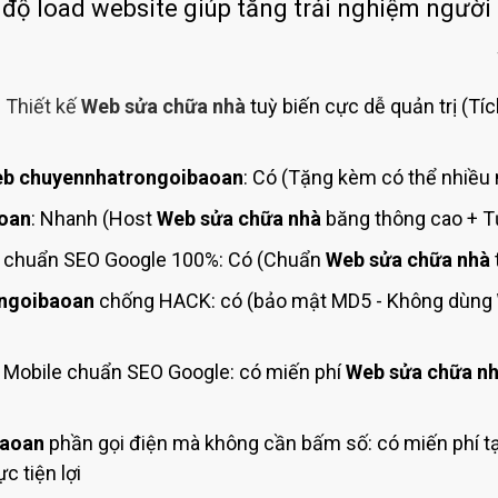
Bảng giá quảng cáo Google
 độ load website giúp tăng trải nghiệm người
Bảng giá quảng cáo Facebook
Bảng giá quảng cáo Banner
:
Thiết kế
Web sửa chữa nhà
tuỳ biến cực dễ quản trị (Tí
Bảng giá quản trị Website
Bảng giá quản trị Fanpage Facebook
b chuyennhatrongoibaoan
: Có (Tặng kèm có thể nhiều 
Bảng giá SEO Website
oan
: Nhanh (Host
Web sửa chữa nhà
băng thông cao + Tự
chuẩn SEO Google 100%: Có (Chuẩn
Web sửa chữa nhà
ngoibaoan
chống HACK: có (bảo mật MD5 - Không dùng
Mobile chuẩn SEO Google: có miến phí
Web sửa chữa n
baoan
phần gọi điện mà không cần bấm số: có miến phí t
c tiện lợi