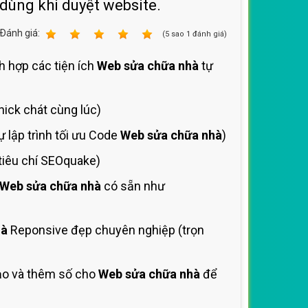
 dùng khi duyệt website.
Ðánh giá:
1
2
3
4
5
(
5
sao
1
đánh giá)
ch hợp các tiện ích
Web sửa chữa nhà
tự
nick chát cùng lúc)
 lập trình tối ưu Code
Web sửa chữa nhà
)
tiêu chí SEOquake)
Web sửa chữa nhà
có sẵn như
hà
Reponsive đẹp chuyên nghiệp (trọn
ạo và thêm số cho
Web sửa chữa nhà
để