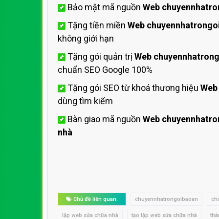
Bảo mật mã nguồn
Web chuyennhatro
Tặng tiền miền
Web chuyennhatrongo
không giới hạn
Tặng gói quản trị
Web chuyennhatron
chuẩn SEO Google 100%
Tặng gói SEO từ khoá thương hiệu
Web
dùng tìm kiếm
Bàn giao mã nguồn
Web chuyennhatro
nhà
Chủ đề liên quan:
chuyennhatrongoibaoan
ch
lập web sửa chữa nhà
tạo lập web sửa chữa nhà
tha