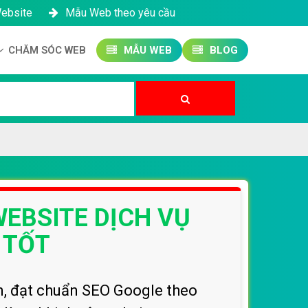
Website
Mẫu Web theo yêu cầu
CHĂM SÓC WEB
MẪU WEB
BLOG
Công ty SEO Website
Quản trị Website
Quản trị Fanpage
EBSITE DỊCH VỤ
 TỐT
ín, đạt chuẩn SEO Google theo