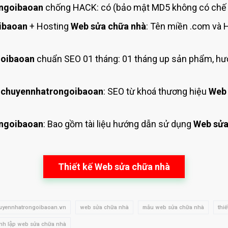
ngoibaoan
chống HACK: có (bảo mật MD5 không có chế đ
ibaoan
+ Hosting
Web sửa chữa nhà
: Tên miền .com và
goibaoan
chuẩn SEO 01 tháng: 01 tháng up sản phẩm, hư
 chuyennhatrongoibaoan
: SEO từ khoá thương hiệu
Web 
ngoibaoan
: Bao gồm tài liệu hướng dẫn sử dụng
Web sửa
Thiết kế Web sửa chữa nhà
uyennhatrongoibaoan.vn
web sửa chữa nhà
mẫu web sửa chữa nhà
thi
̀nh lập web sửa chữa nhà