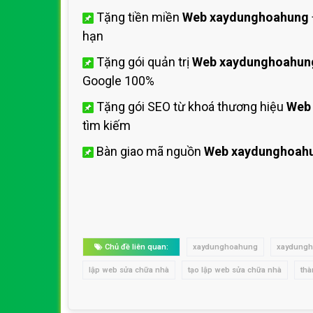
Tặng tiền miền
Web xaydunghoahung
hạn
Tặng gói quản trị
Web xaydunghoahun
Google 100%
Tặng gói SEO từ khoá thương hiệu
Web
tìm kiếm
Bàn giao mã nguồn
Web xaydunghoah
Chủ đề liên quan:
xaydunghoahung
xaydung
lập web sửa chữa nhà
tạo lập web sửa chữa nhà
tha