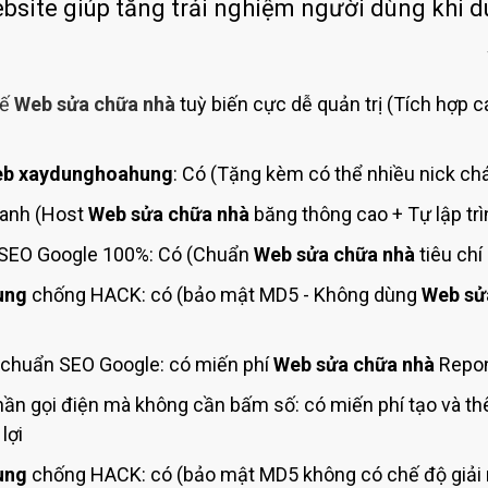
Bảng giá quảng cáo Google
ebsite giúp tăng trải nghiệm người dùng khi d
Bảng giá quảng cáo Facebook
Bảng giá quảng cáo Banner
kế
Web sửa chữa nhà
tuỳ biến cực dễ quản trị (Tích hợp c
Bảng giá quản trị Website
Bảng giá quản trị Fanpage Facebook
b xaydunghoahung
: Có (Tặng kèm có thể nhiều nick chá
Bảng giá SEO Website
hanh (Host
Web sửa chữa nhà
băng thông cao + Tự lập tr
SEO Google 100%: Có (Chuẩn
Web sửa chữa nhà
tiêu ch
ung
chống HACK: có (bảo mật MD5 - Không dùng
Web sử
chuẩn SEO Google: có miến phí
Web sửa chữa nhà
Repon
ần gọi điện mà không cần bấm số: có miến phí tạo và t
lợi
ung
chống HACK: có (bảo mật MD5 không có chế độ giải 