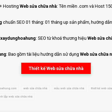
+ Hosting
Web sửa chữa nhà
: Tên miền .com và Host 15
g
chuẩn SEO 01 tháng: 01 tháng up sản phẩm, hướng dẫn
 xaydunghoahung
: SEO từ khoá thương hiệu
Web sửa ch
ung
: Bao gồm tài liệu hướng dẫn sử dụng
Web sửa chữa 
Thiết kế Web sửa chữa nhà
hoahung.com
web sửa chữa nhà
mẫu web sửa chữa nhà
thiết kế web sử
̀nh lập web sửa chữa nhà