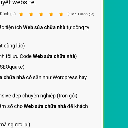
uyệt website.
Ðánh giá:
1
2
3
4
5
(
5
sao
1
đánh giá)
ác tiện ích
Web sửa chữa nhà
tự công ty
t cùng lúc)
ình tối ưu Code
Web sửa chữa nhà
)
í SEOquake)
a chữa nhà
có sẵn như Wordpress hay
sive đẹp chuyên nghiệp (trọn gói)
hêm số cho
Web sửa chữa nhà
để khách
mã ngược lại)