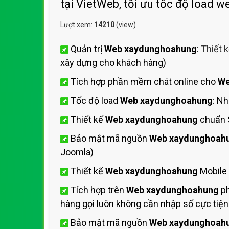
tại VietWeb, tối ưu tốc độ load w
Lượt xem:
14210
(view)
Quản trị
Web xaydunghoahung
:
Thiết 
xây dựng cho khách hàng)
Tích hợp phần mềm chát online cho
We
Tốc độ load
Web xaydunghoahung
: N
Thiết kế
Web xaydunghoahung
chuẩn 
Bảo mật mã nguồn
Web xaydunghoah
Joomla)
Thiết kế
Web xaydunghoahung
Mobile 
Tích hợp trên
Web xaydunghoahung
ph
hàng gọi luôn không cần nhập số cực tiện 
Bảo mật mã nguồn
Web xaydunghoah