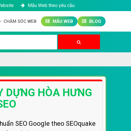
Website
Mẫu Web theo yêu cầu
CHĂM SÓC WEB
MẪU WEB
BLOG
Công ty SEO Website
Quản trị Website
Quản trị Fanpage
ÂY DỰNG HÒA HƯNG
SEO
t chuẩn SEO Google theo SEOquake