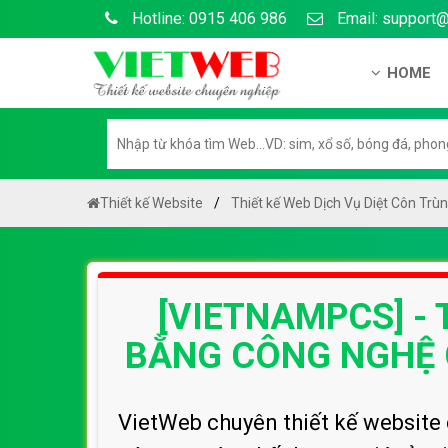
Hotline: 0915 406 986
Email: support
HOME
Giới thiệu
Hồ sơ nă
Hướng dẫ
Thiết kế Website
Thiết kế Web Dịch Vụ Diệt Côn Trù
Tuyển dụ
Chính sá
[VIETNAMPCS] - 
Chính sác
Liên hệ c
BẰNG CÔNG NGHỆ 
Chính sác
VietWeb chuyên thiết kế website 