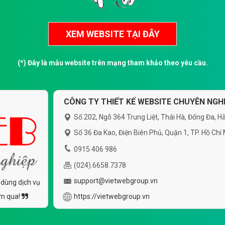
(*) Đây là mẫu website trên mạng tham khảo theo yêu cầu.
CÔNG TY THIẾT KẾ WEBSITE CHUYÊN NGHI
Số 202, Ngõ 364 Trung Liệt, Thái Hà, Đống Đa, Hà
Số 36 Đa Kao, Điện Biên Phủ, Quận 1, TP. Hồ Chí
0915 406 986
(024).6658.7378
support@vietwebgroup.vn
 dùng dịch vụ
ăm qua!
https://vietwebgroup.vn