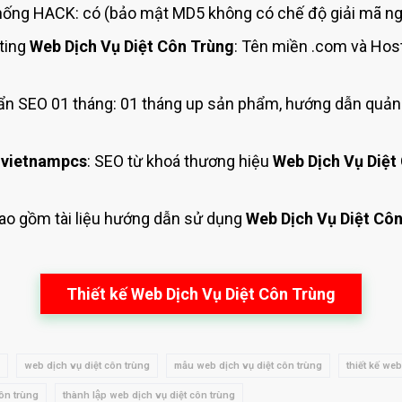
ống HACK: có (bảo mật MD5 không có chế độ giải mã ng
ting
Web Dịch Vụ Diệt Côn Trùng
: Tên miền .com và Ho
n SEO 01 tháng: 01 tháng up sản phẩm, hướng dẫn quản 
 vietnampcs
: SEO từ khoá thương hiệu
Web Dịch Vụ Diệt
Bao gồm tài liệu hướng dẫn sử dụng
Web Dịch Vụ Diệt Cô
Thiết kế Web Dịch Vụ Diệt Côn Trùng
web dịch vụ diệt côn trùng
mẫu web dịch vụ diệt côn trùng
thiết kế web
côn trùng
thành lập web dịch vụ diệt côn trùng