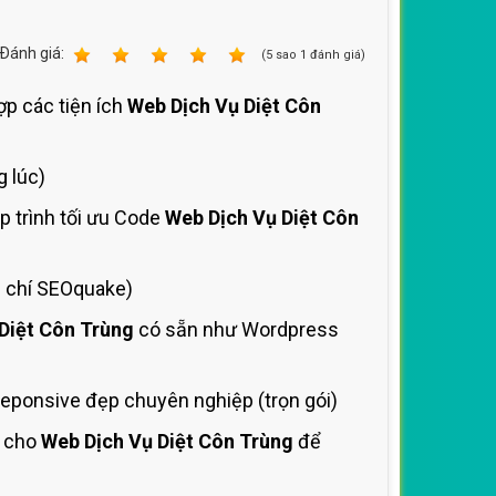
Ðánh giá:
1
2
3
4
5
(
5
sao
1
đánh giá)
ợp các tiện ích
Web Dịch Vụ Diệt Côn
g lúc)
p trình tối ưu Code
Web Dịch Vụ Diệt Côn
u chí SEOquake)
Diệt Côn Trùng
có sẵn như Wordpress
eponsive đẹp chuyên nghiệp (trọn gói)
ố cho
Web Dịch Vụ Diệt Côn Trùng
để