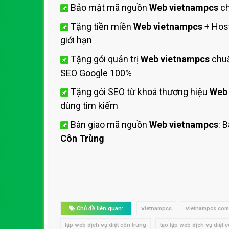
Bảo mật mã nguồn
Web vietnampcs
ch
Tặng tiền miền
Web vietnampcs
+ Hos
giới hạn
Tặng gói quản trị
Web vietnampcs
chuẩ
SEO Google 100%
Tặng gói SEO từ khoá thương hiệu
Web
dùng tìm kiếm
Bàn giao mã nguồn
Web vietnampcs
: 
Côn Trùng
Chủ đề liên quan:
vietnampcs
vietnampcs.com
lập web dịch vụ diệt côn trùng
tạo lập web dịch vụ diệt 