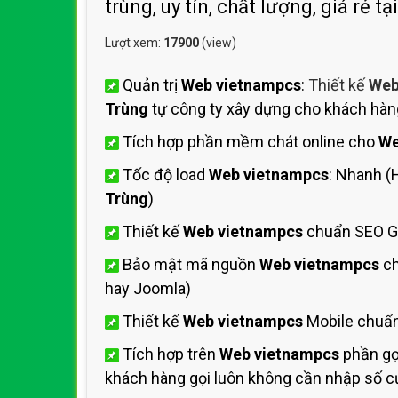
trùng, uy tín, chất lượng, giá rẻ tạ
Lượt xem:
17900
(view)
Quản trị
Web vietnampcs
:
Thiết kế
Web
Trùng
tự công ty xây dựng cho khách hàn
Tích hợp phần mềm chát online cho
We
Tốc độ load
Web vietnampcs
: Nhanh 
Trùng
)
Thiết kế
Web vietnampcs
chuẩn SEO G
Bảo mật mã nguồn
Web vietnampcs
ch
hay Joomla)
Thiết kế
Web vietnampcs
Mobile chuẩn
Tích hợp trên
Web vietnampcs
phần gọ
khách hàng gọi luôn không cần nhập số cự