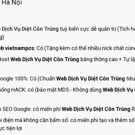
Bảng giá quảng cáo Google
i Hà Nội
Bảng giá quảng cáo Facebook
Bảng giá quảng cáo Banner
 Dịch Vụ Diệt Côn Trùng
tuỳ biến cực dễ quản trị (Tích h
Bảng giá quản trị Website
g)
Bảng giá quản trị Fanpage Facebook
b vietnampcs
: Có (Tặng kèm có thể nhiều nick chát cùn
Bảng giá SEO Website
(Host
Web Dịch Vụ Diệt Côn Trùng
băng thông cao + Tự lậ
oogle 100%: Có (Chuẩn
Web Dịch Vụ Diệt Côn Trùng
tiê
ống HACK: có (bảo mật MD5 - Không dùng
Web Dịch Vụ 
 SEO Google: có miến phí
Web Dịch Vụ Diệt Côn Trùng
R
i điện mà không cần bấm số: có miến phí tạo và thêm s
c tiện lợi