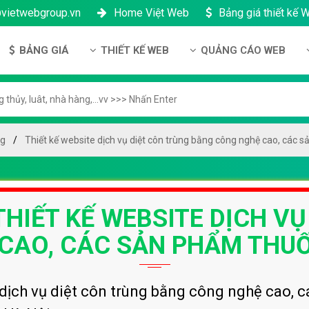
@vietwebgroup.vn
Home Việt Web
Bảng giá thiết kế 
BẢNG GIÁ
THIẾT KẾ WEB
QUẢNG CÁO WEB
 công ty
Bảng giá thiết kế Website
Thiết kế Website
Quảng cáo Google
ng lực
Bảng giá thiết kế Landing Page
Thiết kế Landing Page
Quảng cáo Facebook
n thanh toán
Bảng giá thiết kế App Android & IOS
Thiết kế App
Quảng Cáo Banner
ng
Thiết kế website dịch vụ diệt côn trùng bằng công nghệ cao, các s
ng nhân sự
Bảng giá Tên Miền
ch bảo mật
Bảng giá Hosting
THIẾT KẾ WEBSITE DỊCH V
h bảo hành & bảo trì
Bảng giá thuê VPS
ông ty
Bảng giá thuê Server
CAO, CÁC SẢN PHẨM THUỐ
h đại lý
Bảng giá SSL - HTTTS
Bảng giá Email theo tên miền
dịch vụ diệt côn trùng bằng công nghệ cao, 