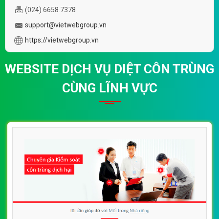
(024).6658.7378
support@vietwebgroup.vn
https://vietwebgroup.vn
WEBSITE DỊCH VỤ DIỆT CÔN TRÙNG
CÙNG LĨNH VỰC