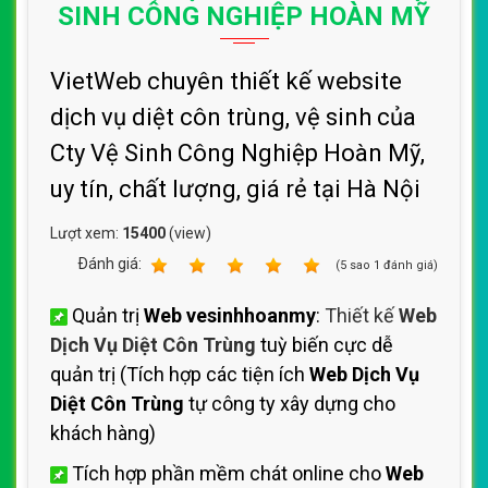
SINH CÔNG NGHIỆP HOÀN MỸ
VietWeb chuyên thiết kế website
dịch vụ diệt côn trùng, vệ sinh của
Cty Vệ Sinh Công Nghiệp Hoàn Mỹ,
uy tín, chất lượng, giá rẻ tại Hà Nội
Lượt xem:
15400
(view)
Ðánh giá:
1
2
3
4
5
(
5
sao
1
đánh giá)
Quản trị
Web vesinhhoanmy
:
Thiết kế
Web
Dịch Vụ Diệt Côn Trùng
tuỳ biến cực dễ
quản trị (Tích hợp các tiện ích
Web Dịch Vụ
Diệt Côn Trùng
tự công ty xây dựng cho
khách hàng)
Tích hợp phần mềm chát online cho
Web