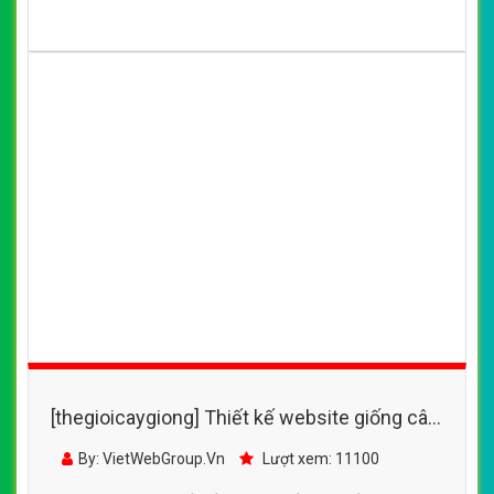
[thegioicaygiong] Thiết kế website giống cây
trồng với nhiều loại cây, rau củ mới năng suất
By: VietWebGroup.Vn
Lượt xem: 15110
cao
VietWeb chuyên thiết kế website giống cây trồng với
nhiều loại cây, rau củ mới năng suất cao, uy tín, chất
lượng, giá rẻ tại Hà Nội
CHI TIẾT WEBSITE
XEM WEBSITE