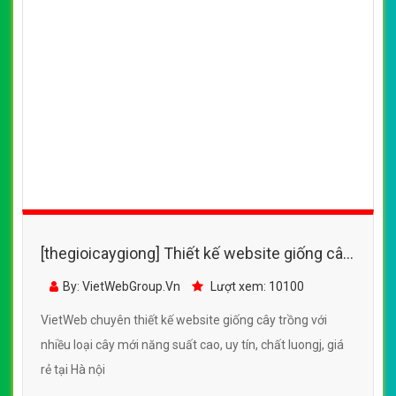
[thegioicaygiong] Thiết kế website giống cây
trồng với nhiều loại cây, rau củ mới năng suất
By: VietWebGroup.Vn
Lượt xem: 13820
cao
VietWeb chuyên thiết kế website giống cây trồng với
nhiều loại cây, rau củ mới năng suất cao, uy tín, chất
lượng, giá rẻ tại Hà Nội
CHI TIẾT WEBSITE
XEM WEBSITE