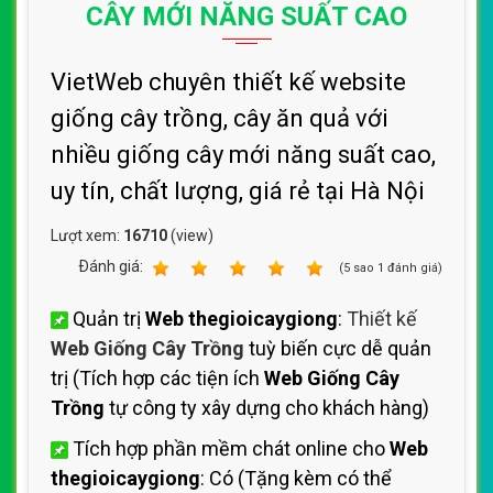
CÂY MỚI NĂNG SUẤT CAO
VietWeb chuyên thiết kế website
giống cây trồng, cây ăn quả với
nhiều giống cây mới năng suất cao,
uy tín, chất lượng, giá rẻ tại Hà Nội
Lượt xem:
16710
(view)
Ðánh giá:
1
2
3
4
5
(
5
sao
1
đánh giá)
Quản trị
Web thegioicaygiong
:
Thiết kế
Web Giống Cây Trồng
tuỳ biến cực dễ quản
trị (Tích hợp các tiện ích
Web Giống Cây
Trồng
tự công ty xây dựng cho khách hàng)
Tích hợp phần mềm chát online cho
Web
thegioicaygiong
: Có (Tặng kèm có thể