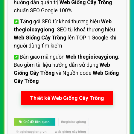
hướng dẫn quản trị
Web Giống Cây Trồng
chuẩn SEO Google 100%
Tặng gói SEO từ khoá thương hiệu
Web
thegioicaygiong
: SEO từ khoá thương hiệu
Web Giống Cây Trồng
lên TOP 1 Google khi
người dùng tìm kiếm
Bàn giao mã nguồn
Web thegioicaygiong
:
Bao gồm tài liệu hướng dẫn sử dụng
Web
Giống Cây Trồng
và Nguồn code
Web Giống
Cây Trồng
Thiết kế Web Giống Cây Trồng
Chủ đề liên quan:
thegioicaygiong
thegioicaygiong.vn
web giống cây trồng