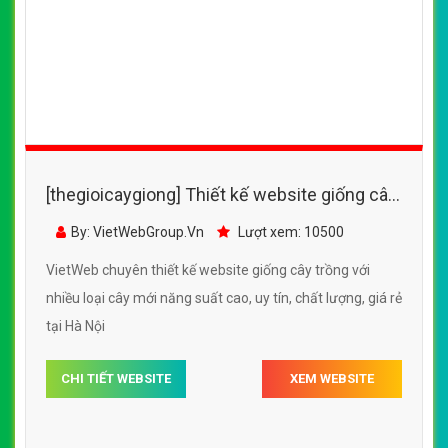
(024).6658.7378
support@vietwebgroup.vn
https://vietwebgroup.vn
WEBSITE GIỐNG CÂY TRỒNG CÙNG
LĨNH VỰC