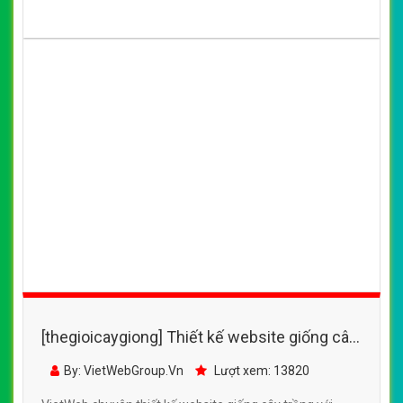
[thegioicaygiong] Thiết kế website giống cây
trồng với nhiều loại cây mới
By: VietWebGroup.Vn
Lượt xem: 11500
VietWeb chuyên thiết kế website giống cây trồng với
nhiều loại cây mới, uy tín, chất lượng, giá rẻ tại Hà Nội
CHI TIẾT WEBSITE
XEM WEBSITE