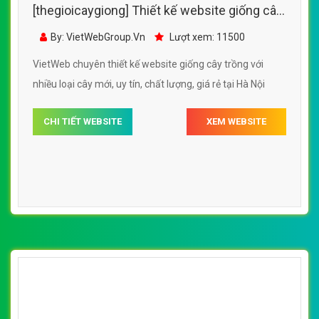
(*) Đây là mẫu website trên mạng tham khảo theo yêu cầu.