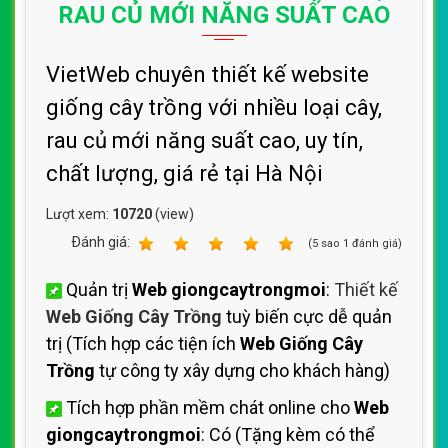
RAU CỦ MỚI NĂNG SUẤT CAO
VietWeb chuyên thiết kế website
giống cây trồng với nhiều loại cây,
rau củ mới năng suất cao, uy tín,
chất lượng, giá rẻ tại Hà Nội
Lượt xem:
10720
(view)
Ðánh giá:
1
2
3
4
5
(
5
sao
1
đánh giá)
Quản trị
Web giongcaytrongmoi
:
Thiết kế
Web Giống Cây Trồng
tuỳ biến cực dễ quản
trị (Tích hợp các tiện ích
Web Giống Cây
Trồng
tự công ty xây dựng cho khách hàng)
Tích hợp phần mềm chát online cho
Web
giongcaytrongmoi
: Có (Tặng kèm có thể