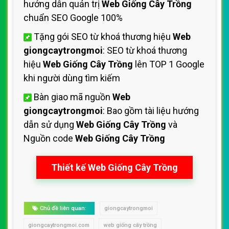
hướng dẫn quản trị
Web Giống Cây Trồng
chuẩn SEO Google 100%
Tặng gói SEO từ khoá thương hiệu
Web
giongcaytrongmoi
: SEO từ khoá thương
hiệu
Web Giống Cây Trồng
lên TOP 1 Google
khi người dùng tìm kiếm
Bàn giao mã nguồn
Web
giongcaytrongmoi
: Bao gồm tài liệu hướng
dẫn sử dụng
Web Giống Cây Trồng
và
Nguồn code
Web Giống Cây Trồng
Thiết kế Web Giống Cây Trồng
Chủ đề liên quan:
giongcaytrongmoi
giongcaytrongmoi.com
web giống cây trồng