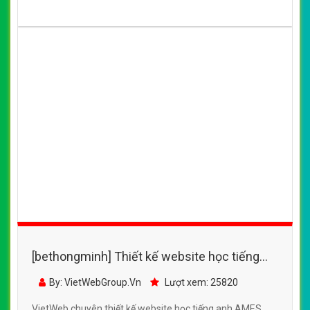
[bethongminh] Thiết kế website học tiếng
anh AMES đẹp, chuyên nghiệp chuẩn SEO
By: VietWebGroup.Vn
Lượt xem: 25820
VietWeb chuyên thiết kế website học tiếng anh AMES.