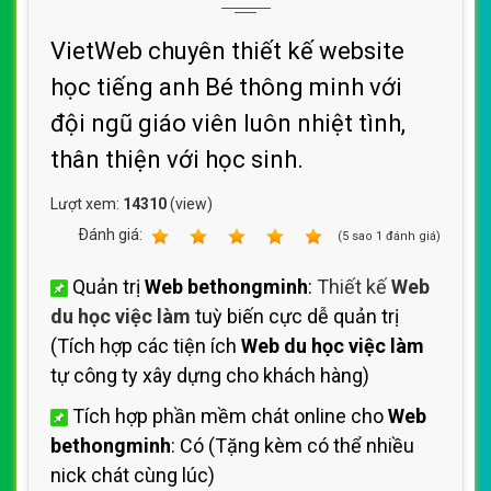
VietWeb chuyên thiết kế website
học tiếng anh Bé thông minh với
đội ngũ giáo viên luôn nhiệt tình,
thân thiện với học sinh.
Lượt xem:
14310
(view)
Ðánh giá:
1
2
3
4
5
(
5
sao
1
đánh giá)
Quản trị
Web bethongminh
:
Thiết kế
Web
du học việc làm
tuỳ biến cực dễ quản trị
(Tích hợp các tiện ích
Web du học việc làm
tự công ty xây dựng cho khách hàng)
Tích hợp phần mềm chát online cho
Web
bethongminh
: Có (Tặng kèm có thể nhiều
nick chát cùng lúc)