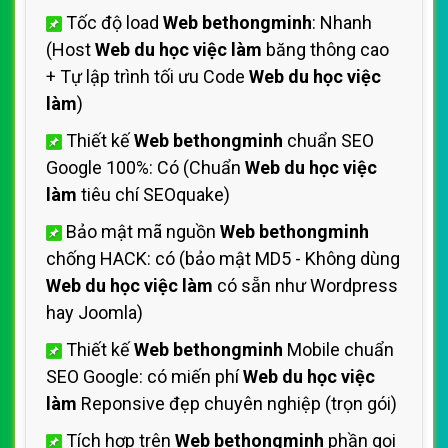
Tốc độ load
Web bethongminh
: Nhanh
(Host
Web du học việc làm
băng thông cao
+ Tự lập trình tối ưu Code
Web du học việc
làm
)
Thiết kế
Web bethongminh
chuẩn SEO
Google 100%: Có (Chuẩn
Web du học việc
làm
tiêu chí SEOquake)
Bảo mật mã nguồn
Web bethongminh
chống HACK: có (bảo mật MD5 - Không dùng
Web du học việc làm
có sẵn như Wordpress
hay Joomla)
Thiết kế
Web bethongminh
Mobile chuẩn
SEO Google: có miến phí
Web du học việc
làm
Reponsive đẹp chuyên nghiệp (trọn gói)
Tích hợp trên
Web bethongminh
phần gọi