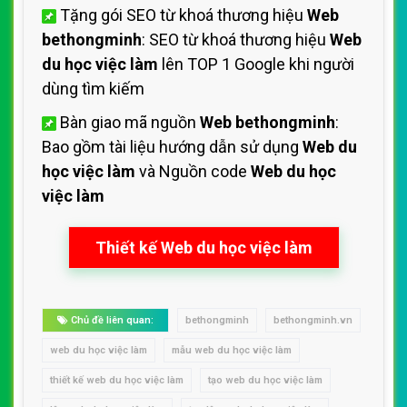
Tặng gói SEO từ khoá thương hiệu
Web
bethongminh
: SEO từ khoá thương hiệu
Web
du học việc làm
lên TOP 1 Google khi người
dùng tìm kiếm
Bàn giao mã nguồn
Web bethongminh
:
Bao gồm tài liệu hướng dẫn sử dụng
Web du
học việc làm
và Nguồn code
Web du học
việc làm
Thiết kế Web du học việc làm
Chủ đề liên quan:
bethongminh
bethongminh.vn
web du học việc làm
mẫu web du học việc làm
thiết kế web du học việc làm
tạo web du học việc làm