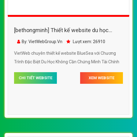
[bethongminh] Thiết kế website du học
BlueSea đẹp, chuyên nghiệp chuẩn SEO
By: VietWebGroup.Vn
Lượt xem: 26910
VietWeb chuyên thiết kế website BlueSea với Chương
Trình Đặc Biệt Du Học Không Cần Chứng Minh Tài Chính
CHI TIẾT WEBSITE
XEM WEBSITE