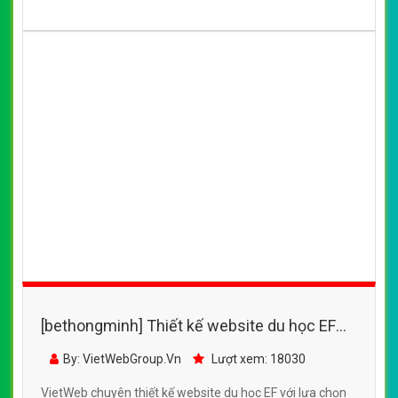
[bethongminh] Thiết kế website du học EF
đẹp, chuyên nghiệp chuẩn SEO
By: VietWebGroup.Vn
Lượt xem: 18030
VietWeb chuyên thiết kế website du học EF với lựa chọn