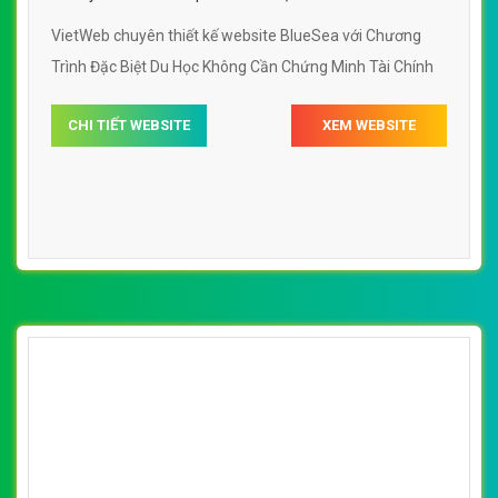
VietWeb gửi lời cảm ơn tới quý khách hàng đã luôn tin dùng
dịch vụ thiết kế website chuyên nghiệp suốt chặng đường >8
năm qua!
CÔNG TY THIẾT KẾ WEBSITE CHUYÊN NGHIỆP VIỆT
WEB
Số 202, Ngõ 364 Trung Liệt, Thái Hà, Đống Đa, Hà Nội
Số 36 Đa Kao, Điện Biên Phủ, Quận 1, TP. Hồ Chí Minh