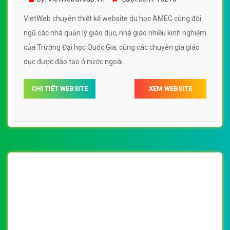
[edulinks] Thiết kế website trung tâm dạy
tiếng anh jaxtina đẹp SEO tốt
By: VietWebGroup.Vn
Lượt xem: 15310