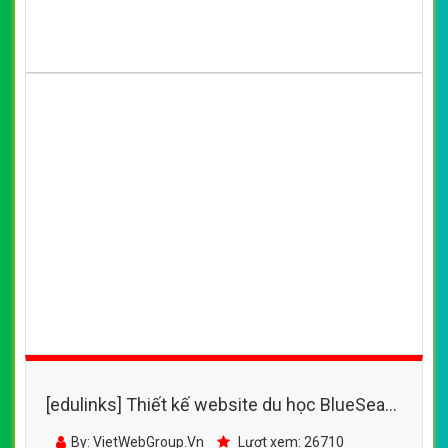
(*) Đây là mẫu website trên mạng tham khảo theo yêu cầu.