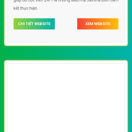
[edulinks] Thiết kế website du học EF đẹp,
chuyên nghiệp chuẩn SEO
By: VietWebGroup.Vn
Lượt xem: 18030
VietWeb chuyên thiết kế website du học EF với lựa chọn
từ 7 ngoại ngữ tại hơn 40 điểm trường trên khắp thế giới
CHI TIẾT WEBSITE
XEM WEBSITE