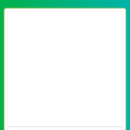
[edulinks] Thiết kế website du học IDP
Education đẹp, chuyên nghiệp chuẩn SEO
By: VietWebGroup.Vn
Lượt xem: 25420
VietWeb chuyên thiết kế website IDP Education. Thiết kế
web chuyên nghiệp, uy tín, đạt chuẩn SEO Google theo
SEOquake tại VietWeb, tối ưu tốc độ load website giúp
tăng trải nghiệm người dùng khi duyệt website.
CHI TIẾT WEBSITE
XEM WEBSITE