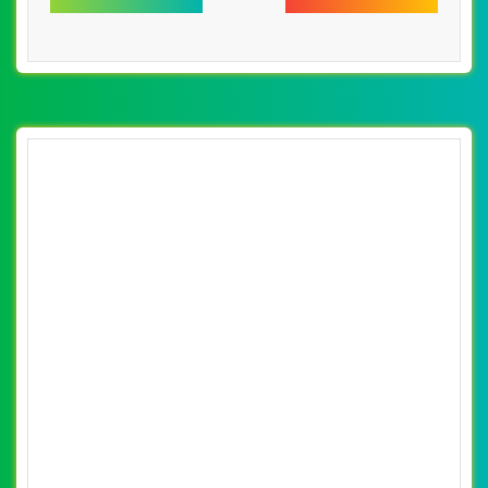
[edulinks] Thiết kế website học tiếng anh Bé
thông minh đẹp SEO nhanh hiệu quả
By: VietWebGroup.Vn
Lượt xem: 14110
VietWeb chuyên thiết kế website học tiếng anh Bé thông
minh với đội ngũ giáo viên luôn nhiệt tình, thân thiện với
học sinh.
CHI TIẾT WEBSITE
XEM WEBSITE