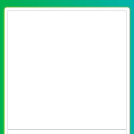
[edulinks] Thiết kế website du học BB đẹp,
chuyên nghiệp chuẩn SEO
By: VietWebGroup.Vn
Lượt xem: 21720
VietWeb chuyên thiết kế website du học BB với cơ hội du
học có lợi nhất như giảm học phí, học bổng, việc làm
CHI TIẾT WEBSITE
XEM WEBSITE