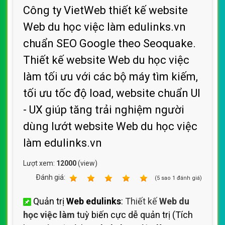
Công ty VietWeb thiết kế website
Web du học việc làm edulinks.vn
chuẩn SEO Google theo Seoquake.
Thiết kế website Web du học việc
làm tối ưu với các bộ máy tìm kiếm,
tối ưu tốc độ load, website chuẩn UI
- UX giúp tăng trải nghiệm người
dùng lướt website Web du học việc
làm edulinks.vn
Lượt xem:
12000
(view)
Ðánh giá:
1
2
3
4
5
(
5
sao
1
đánh giá)
Quản trị
Web edulinks
:
Thiết kế
Web du
học việc làm
tuỳ biến cực dễ quản trị (Tích