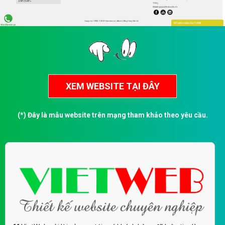
(*) Đây là mẫu website trên mạng tham khảo theo yêu cầu.