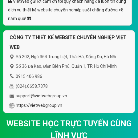
VietWeb gửi lời cảm ơn tới quý khách hàng đã luôn tin dùng
dịch vụ thiết kế website chuyên nghiệp suốt chặng đường >8
năm qua!
CÔNG TY THIẾT KẾ WEBSITE CHUYÊN NGHIỆP VIỆT
WEB
Số 202, Ngõ 364 Trung Liệt, Thái Hà, Đống Đa, Hà Nội
Số 36 Đa Kao, Điện Biên Phủ, Quận 1, TP. Hồ Chí Minh
0915 406 986
(024).6658.7378
support@vietwebgroup.vn
https://vietwebgroup.vn
WEBSITE HỌC TRỰC TUYẾN CÙNG
LĨNH VỰC