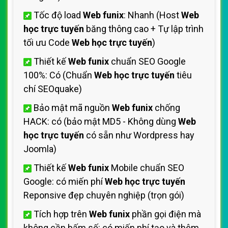
Tốc độ load
Web funix
: Nhanh (Host
Web
học trực tuyến
băng thông cao + Tự lập trình
tối ưu Code
Web học trực tuyến
)
Thiết kế
Web funix
chuẩn SEO Google
100%: Có (Chuẩn
Web học trực tuyến
tiêu
chí SEOquake)
Bảo mật mã nguồn
Web funix
chống
HACK: có (bảo mật MD5 - Không dùng
Web
học trực tuyến
có sẵn như Wordpress hay
Joomla)
Thiết kế
Web funix
Mobile chuẩn SEO
Google: có miến phí
Web học trực tuyến
Reponsive đẹp chuyên nghiệp (trọn gói)
Tích hợp trên
Web funix
phần gọi điện mà
không cần bấm số: có miến phí tạo và thêm