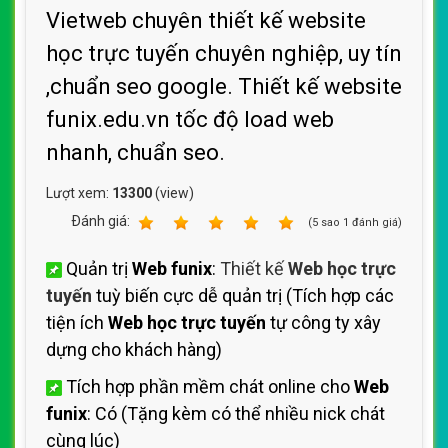
Vietweb chuyên thiết kế website
học trực tuyến chuyên nghiệp, uy tín
,chuẩn seo google. Thiết kế website
funix.edu.vn tốc độ load web
nhanh, chuẩn seo.
Lượt xem:
13300
(view)
Ðánh giá:
1
2
3
4
5
(
5
sao
1
đánh giá)
Quản trị
Web funix
:
Thiết kế
Web học trực
tuyến
tuỳ biến cực dễ quản trị (Tích hợp các
tiện ích
Web học trực tuyến
tự công ty xây
dựng cho khách hàng)
Tích hợp phần mềm chát online cho
Web
funix
: Có (Tặng kèm có thể nhiều nick chát
cùng lúc)