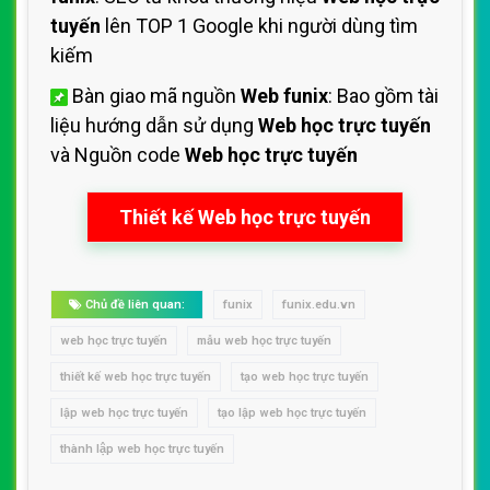
tuyến
lên TOP 1 Google khi người dùng tìm
kiếm
Bàn giao mã nguồn
Web funix
: Bao gồm tài
liệu hướng dẫn sử dụng
Web học trực tuyến
và Nguồn code
Web học trực tuyến
Thiết kế Web học trực tuyến
Chủ đề liên quan:
funix
funix.edu.vn
web học trực tuyến
mẫu web học trực tuyến
thiết kế web học trực tuyến
tạo web học trực tuyến
lập web học trực tuyến
tạo lập web học trực tuyến
thành lập web học trực tuyến