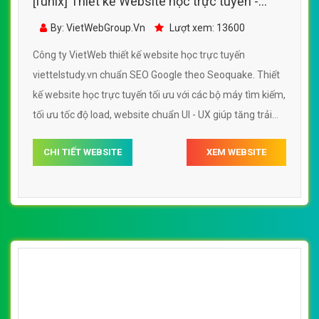
[funix] Thiết kế Website học trực tuyến -
viettelstudy.vn - VietWebGroup.Vn
By: VietWebGroup.Vn
Lượt xem: 13600
Công ty VietWeb thiết kế website học trực tuyến
viettelstudy.vn chuẩn SEO Google theo Seoquake. Thiết
kế website học trực tuyến tối ưu với các bộ máy tìm kiếm,
tối ưu tốc độ load, website chuẩn UI - UX giúp tăng trải
nghiệm người dùng lướt website học trực tuyến
CHI TIẾT WEBSITE
XEM WEBSITE
viettelstudy.vn