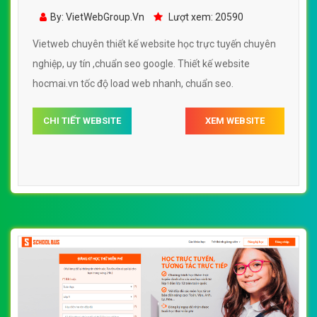
hocmai.vn đẹp SEO nhanh hiệu quả
By: VietWebGroup.Vn
Lượt xem: 20590
Vietweb chuyên thiết kế website học trực tuyến chuyên
nghiệp, uy tín ,chuẩn seo google. Thiết kế website
hocmai.vn tốc độ load web nhanh, chuẩn seo.
CHI TIẾT WEBSITE
XEM WEBSITE