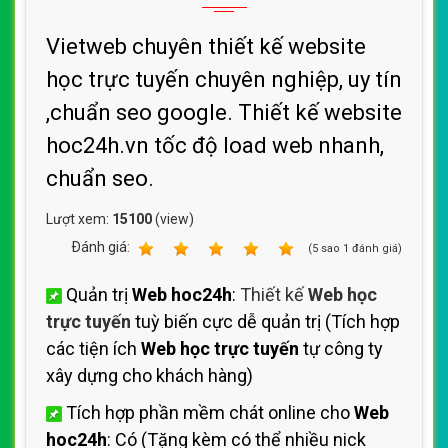
Vietweb chuyên thiết kế website
học trực tuyến chuyên nghiệp, uy tín
,chuẩn seo google. Thiết kế website
hoc24h.vn tốc độ load web nhanh,
chuẩn seo.
Lượt xem:
15100
(view)
Ðánh giá:
1
2
3
4
5
(
5
sao
1
đánh giá)
Quản trị
Web hoc24h
:
Thiết kế
Web học
trực tuyến
tuỳ biến cực dễ quản trị (Tích hợp
các tiện ích
Web học trực tuyến
tự công ty
xây dựng cho khách hàng)
Tích hợp phần mềm chát online cho
Web
hoc24h
: Có (Tặng kèm có thể nhiều nick