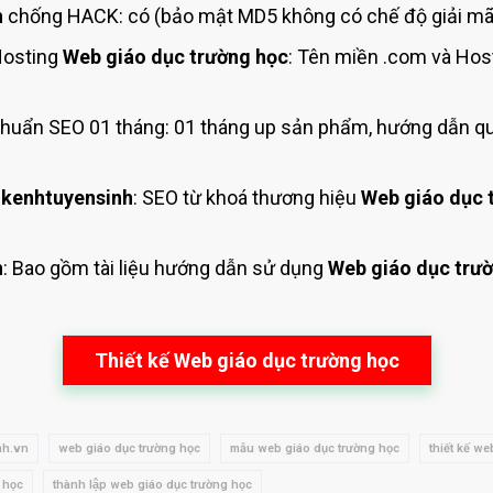
h
chống HACK: có (bảo mật MD5 không có chế độ giải mã 
Hosting
Web giáo dục trường học
: Tên miền .com và Ho
huẩn SEO 01 tháng: 01 tháng up sản phẩm, hướng dẫn qu
kenhtuyensinh
: SEO từ khoá thương hiệu
Web giáo dục 
h
: Bao gồm tài liệu hướng dẫn sử dụng
Web giáo dục trư
Thiết kế Web giáo dục trường học
nh.vn
web giáo dục trường học
mẫu web giáo dục trường học
thiết kế w
g học
thành lập web giáo dục trường học