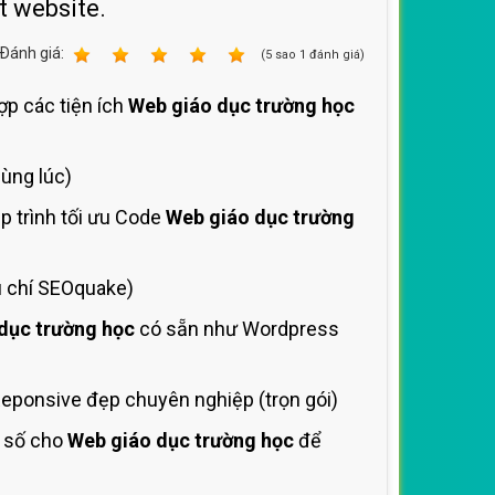
t website.
Ðánh giá:
1
2
3
4
5
(
5
sao
1
đánh giá)
ợp các tiện ích
Web giáo dục trường học
cùng lúc)
p trình tối ưu Code
Web giáo dục trường
u chí SEOquake)
dục trường học
có sẵn như Wordpress
eponsive đẹp chuyên nghiệp (trọn gói)
m số cho
Web giáo dục trường học
để