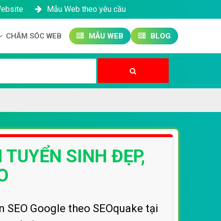
Website
Mẫu Web theo yêu cầu
CHĂM SÓC WEB
MẪU WEB
BLOG
Công ty SEO Website
Quản trị Website
Quản trị Fanpage
 TUYỂN SINH ĐẸP,
O
uẩn SEO Google theo SEOquake tại