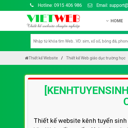
Hotline: 0915 406 986
Email: support
HOME
Giới thiệu
Hồ sơ nă
Hướng dẫ
Thiết kế Website
Thiết kế Web giáo dục trường học
Tuyển dụ
Chính sá
[KENHTUYENSINH]
Chính sác
Liên hệ c
Chính sác
Thiết kế website kênh tuyển sinh