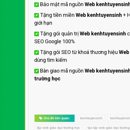
Bảo mật mã nguồn
Web kenhtuyensin
Tặng tiền miền
Web kenhtuyensinh
+ 
giới hạn
Tặng gói quản trị
Web kenhtuyensinh
c
SEO Google 100%
Tặng gói SEO từ khoá thương hiệu
Web 
dùng tìm kiếm
Bàn giao mã nguồn
Web kenhtuyensin
trường học
Chủ đề liên quan:
kenhtuyensinh
kenhtuyensi
lập web giáo dục trường học
tạo lập web giáo dục trườn