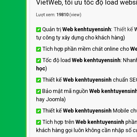
VietWeb, tối ưu tốc độ load webs
Lượt xem:
19810
(view)
Quản trị
Web kenhtuyensinh
:
Thiết kế
W
tự công ty xây dựng cho khách hàng)
Tích hợp phần mềm chát online cho
We
Tốc độ load
Web kenhtuyensinh
: Nhan
học
)
Thiết kế
Web kenhtuyensinh
chuẩn SEO
Bảo mật mã nguồn
Web kenhtuyensin
hay Joomla)
Thiết kế
Web kenhtuyensinh
Mobile ch
Tích hợp trên
Web kenhtuyensinh
phần
khách hàng gọi luôn không cần nhập số cự