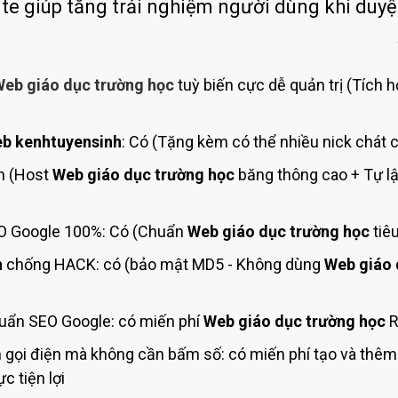
Bảng giá quảng cáo Google
ite giúp tăng trải nghiệm người dùng khi duyệ
Bảng giá quảng cáo Facebook
Bảng giá quảng cáo Banner
eb giáo dục trường học
tuỳ biến cực dễ quản trị (Tích h
Bảng giá quản trị Website
Bảng giá quản trị Fanpage Facebook
b kenhtuyensinh
: Có (Tặng kèm có thể nhiều nick chát 
Bảng giá SEO Website
h (Host
Web giáo dục trường học
băng thông cao + Tự lậ
 Google 100%: Có (Chuẩn
Web giáo dục trường học
tiê
h
chống HACK: có (bảo mật MD5 - Không dùng
Web giáo 
uẩn SEO Google: có miến phí
Web giáo dục trường học
R
 gọi điện mà không cần bấm số: có miến phí tạo và thê
c tiện lợi